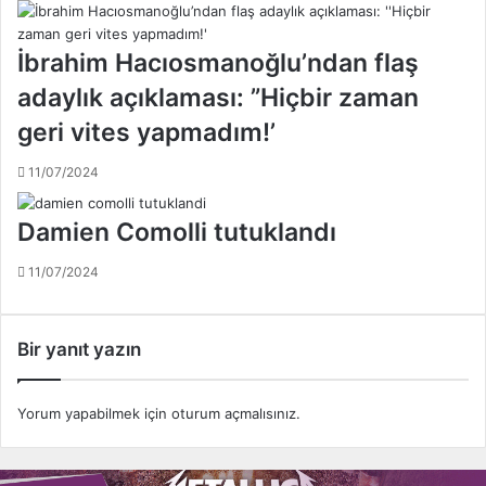
p
i
r
l
o
İbrahim Hacıosmanoğlu’ndan flaş
e
b
c
adaylık açıklaması: ”Hiçbir zaman
l
e
e
geri vites yapmadım!’
k
m
!
e
11/07/2024
ğ
i
Damien Comolli tutuklandı
t
i
11/07/2024
m
v
e
a
Bir yanıt yazın
l
t
y
Yorum yapabilmek için
oturum açmalısınız
.
a
p
ı