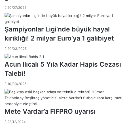
m
ü
20/07/2025
a
r
;
k
B
f
a
u
Şampiyonlar Ligi’nde büyük hayal
z
t
kırıklığı! 2 milyar Euro’ya 1 galibiyet
ı
b
b
o
20/03/2025
i
l
l
u
e
n
Acun Ilıcalı 5 Yıla Kadar Hapis Cezası
t
d
Talebi!
l
a
e
e
10/03/2025
r
n
i
ö
p
n
t
e
a
m
Mete Vardar’a FIFPRO uyarısı
l
l
e
i
28/12/2024
d