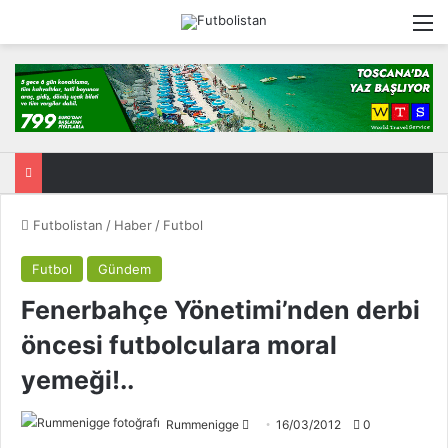
M
Futbolistan
/
Haber
/
Futbol
Futbol
Gündem
Fenerbahçe Yönetimi’nden derbi
öncesi futbolculara moral
yemeği!..
Rummenigge
F
16/03/2012
0