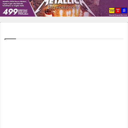
Tüm Ligler
Spor Toto Süper Lig
TFF 1. Lig
TFF 2. Lig
İngiltere Premier Lig
İspanya La Liga
İtalya Serie A
Fransa Ligue 1
Almanya Bundesliga
UEFA Şampiyonlar Ligi