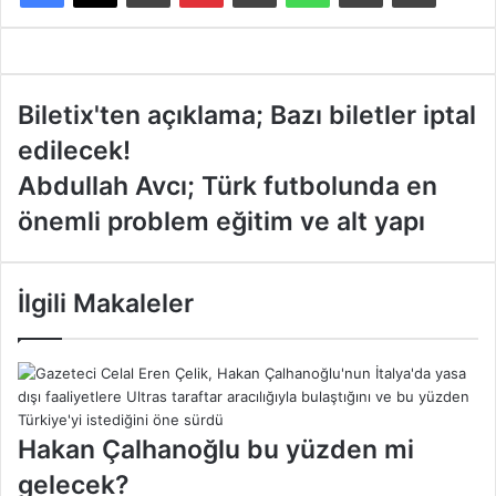
B
Biletix'ten açıklama; Bazı biletler iptal
i
edilecek!
l
e
A
Abdullah Avcı; Türk futbolunda en
t
b
önemli problem eğitim ve alt yapı
i
d
x
u
'
l
t
l
İlgili Makaleler
e
a
n
h
a
A
ç
v
ı
c
k
ı
Hakan Çalhanoğlu bu yüzden mi
l
;
gelecek?
a
T