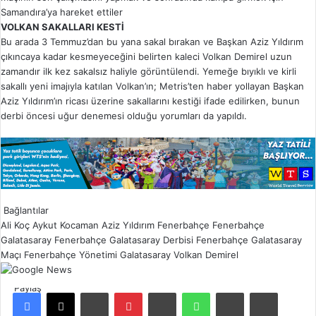
Samandıra’ya hareket ettiler
VOLKAN SAKALLARI KESTİ
Bu arada 3 Temmuz’dan bu yana sakal bırakan ve Başkan Aziz Yıldırım
çıkıncaya kadar kesmeyeceğini belirten kaleci Volkan Demirel uzun
zamandır ilk kez sakalsız haliyle görüntülendi. Yemeğe bıyıklı ve kirli
sakallı yeni imajıyla katılan Volkan’ın; Metris’ten haber yollayan Başkan
Aziz Yıldırım’ın ricası üzerine sakallarını kestiği ifade edilirken, bunun
derbi öncesi uğur denemesi olduğu yorumları da yapıldı.
Bağlantılar
Ali Koç
Aykut Kocaman
Aziz Yıldırım
Fenerbahçe
Fenerbahçe
Galatasaray
Fenerbahçe Galatasaray Derbisi
Fenerbahçe Galatasaray
Maçı
Fenerbahçe Yönetimi
Galatasaray
Volkan Demirel
Paylaş
Facebook
X
LinkedIn
Pinterest
Reddit
WhatsApp
E-Posta ile paylaş
Yazdır