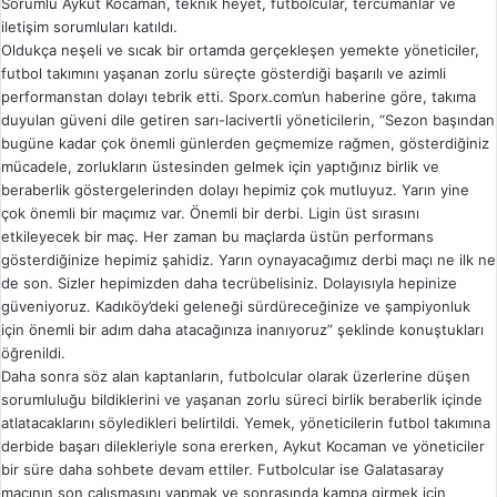
Sorumlu Aykut Kocaman, teknik heyet, futbolcular, tercümanlar ve
iletişim sorumluları katıldı.
Oldukça neşeli ve sıcak bir ortamda gerçekleşen yemekte yöneticiler,
futbol takımını yaşanan zorlu süreçte gösterdiği başarılı ve azimli
performanstan dolayı tebrik etti. Sporx.com’un haberine göre, takıma
duyulan güveni dile getiren sarı-lacivertli yöneticilerin, “Sezon başından
bugüne kadar çok önemli günlerden geçmemize rağmen, gösterdiğiniz
mücadele, zorlukların üstesinden gelmek için yaptığınız birlik ve
beraberlik göstergelerinden dolayı hepimiz çok mutluyuz. Yarın yine
çok önemli bir maçımız var. Önemli bir derbi. Ligin üst sırasını
etkileyecek bir maç. Her zaman bu maçlarda üstün performans
gösterdiğinize hepimiz şahidiz. Yarın oynayacağımız derbi maçı ne ilk ne
de son. Sizler hepimizden daha tecrübelisiniz. Dolayısıyla hepinize
güveniyoruz. Kadıköy’deki geleneği sürdüreceğinize ve şampiyonluk
için önemli bir adım daha atacağınıza inanıyoruz” şeklinde konuştukları
öğrenildi.
Daha sonra söz alan kaptanların, futbolcular olarak üzerlerine düşen
sorumluluğu bildiklerini ve yaşanan zorlu süreci birlik beraberlik içinde
atlatacaklarını söyledikleri belirtildi. Yemek, yöneticilerin futbol takımına
derbide başarı dilekleriyle sona ererken, Aykut Kocaman ve yöneticiler
bir süre daha sohbete devam ettiler. Futbolcular ise Galatasaray
maçının son çalışmasını yapmak ve sonrasında kampa girmek için