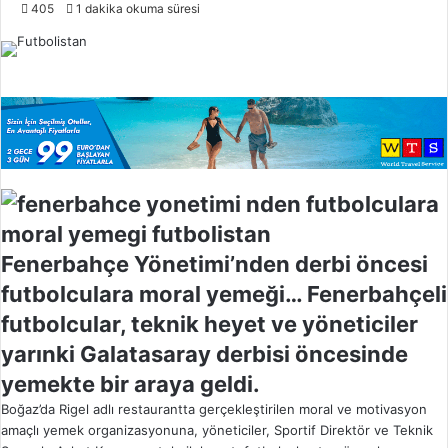
o
405
1 dakika okuma süresi
l
l
o
w
o
n
X
Fenerbahçe Yönetimi’nden derbi öncesi
futbolculara moral yemeği… Fenerbahçeli
futbolcular, teknik heyet ve yöneticiler
yarınki Galatasaray derbisi öncesinde
yemekte bir araya geldi.
Boğaz’da Rigel adlı restaurantta gerçekleştirilen moral ve motivasyon
amaçlı yemek organizasyonuna, yöneticiler, Sportif Direktör ve Teknik