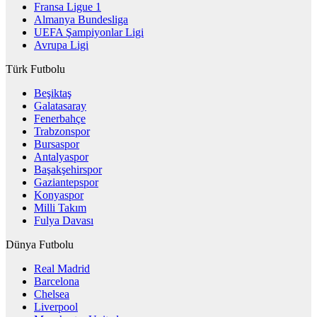
Fransa Ligue 1
Almanya Bundesliga
UEFA Şampiyonlar Ligi
Avrupa Ligi
Türk Futbolu
Beşiktaş
Galatasaray
Fenerbahçe
Trabzonspor
Bursaspor
Antalyaspor
Başakşehirspor
Gaziantepspor
Konyaspor
Milli Takım
Fulya Davası
Dünya Futbolu
Real Madrid
Barcelona
Chelsea
Liverpool