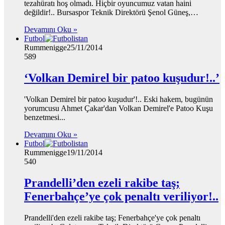
tezahüratı hoş olmadı. Hiçbir oyuncumuz vatan haini
değildir!.. Bursaspor Teknik Direktörü Şenol Güneş,…
Devamını Oku »
Futbol
Rummenigge
25/11/2014
589
‘Volkan Demirel bir patoo kuşudur!..’
'Volkan Demirel bir patoo kuşudur'!.. Eski hakem, bugünün
yorumcusu Ahmet Çakar'dan Volkan Demirel'e Patoo Kuşu
benzetmesi...
Devamını Oku »
Futbol
Rummenigge
19/11/2014
540
Prandelli’den ezeli rakibe taş;
Fenerbahçe’ye çok penaltı veriliyor!..
Prandelli'den ezeli rakibe taş; Fenerbahçe'ye çok penaltı