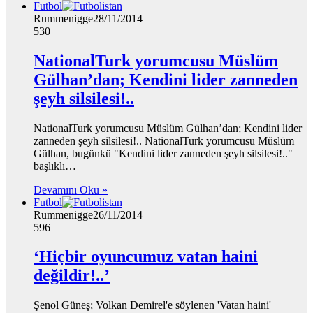
Futbol
Rummenigge
28/11/2014
530
NationalTurk yorumcusu Müslüm
Gülhan’dan; Kendini lider zanneden
şeyh silsilesi!..
NationalTurk yorumcusu Müslüm Gülhan’dan; Kendini lider
zanneden şeyh silsilesi!.. NationalTurk yorumcusu Müslüm
Gülhan, bugünkü "Kendini lider zanneden şeyh silsilesi!.."
başlıklı…
Devamını Oku »
Futbol
Rummenigge
26/11/2014
596
‘Hiçbir oyuncumuz vatan haini
değildir!..’
Şenol Güneş; Volkan Demirel'e söylenen 'Vatan haini'