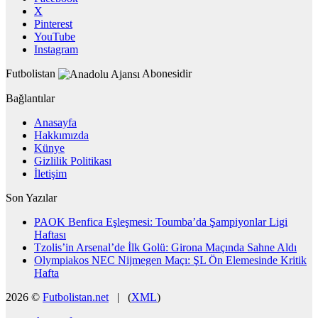
X
Pinterest
YouTube
Instagram
Futbolistan
Abonesidir
Bağlantılar
Anasayfa
Hakkımızda
Künye
Gizlilik Politikası
İletişim
Son Yazılar
PAOK Benfica Eşleşmesi: Toumba’da Şampiyonlar Ligi
Haftası
Tzolis’in Arsenal’de İlk Golü: Girona Maçında Sahne Aldı
Olympiakos NEC Nijmegen Maçı: ŞL Ön Elemesinde Kritik
Hafta
2026 ©
Futbolistan.net
| (
XML
)