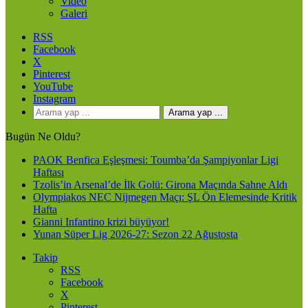
Video
Galeri
RSS
Facebook
X
Pinterest
YouTube
Instagram
Arama yap ...
Bugün Ne Oldu?
PAOK Benfica Eşleşmesi: Toumba’da Şampiyonlar Ligi
Haftası
Tzolis’in Arsenal’de İlk Golü: Girona Maçında Sahne Aldı
Olympiakos NEC Nijmegen Maçı: ŞL Ön Elemesinde Kritik
Hafta
Gianni Infantino krizi büyüyor!
Yunan Süper Lig 2026-27: Sezon 22 Ağustosta
Takip
RSS
Facebook
X
Pinterest