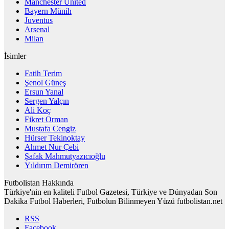
Manchester United
Bayern Münih
Juventus
Arsenal
Milan
İsimler
Fatih Terim
Şenol Güneş
Ersun Yanal
Sergen Yalçın
Ali Koç
Fikret Orman
Mustafa Cengiz
Hürser Tekinoktay
Ahmet Nur Çebi
Şafak Mahmutyazıcıoğlu
Yıldırım Demirören
Futbolistan Hakkında
Türkiye'nin en kaliteli Futbol Gazetesi, Türkiye ve Dünyadan Son
Dakika Futbol Haberleri, Futbolun Bilinmeyen Yüzü futbolistan.net
RSS
Facebook