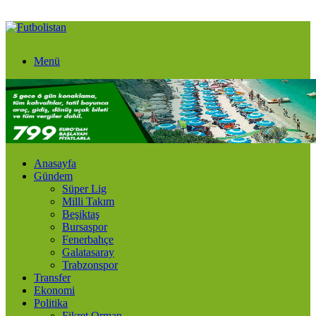
Menü
Anasayfa
Gündem
Süper Lig
Milli Takım
Beşiktaş
Bursaspor
Fenerbahçe
Galatasaray
Trabzonspor
Transfer
Ekonomi
Politika
Fikret Orman