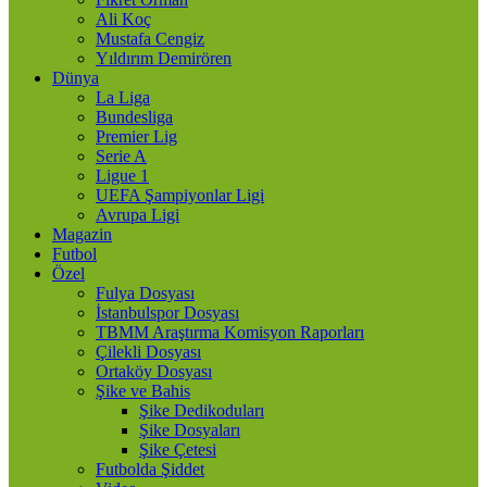
Ali Koç
Mustafa Cengiz
Yıldırım Demirören
Dünya
La Liga
Bundesliga
Premier Lig
Serie A
Ligue 1
UEFA Şampiyonlar Ligi
Avrupa Ligi
Magazin
Futbol
Özel
Fulya Dosyası
İstanbulspor Dosyası
TBMM Araştırma Komisyon Raporları
Çilekli Dosyası
Ortaköy Dosyası
Şike ve Bahis
Şike Dedikoduları
Şike Dosyaları
Şike Çetesi
Futbolda Şiddet