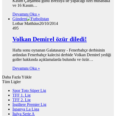
Kasım Çarşamba günü Brezilya ile yapacağı özel müsabaka
ve 16 Kasım…
Devamını Oku »
Gündem
Lothar Matthäus
20/10/2014
495
Volkan Demirel özür diledi!
Hafta sonu oynanan Galatasaray - Fenerbahçe derbisinin
ardından Fenerbahçe kalecisi derbide Volkan Demirel yediği
goller hakkında açıklamalarda bulundu ve özür…
Devamını Oku »
Daha Fazla Yükle
Tüm Ligler
Spor Toto Süper Lig
TFF 1. Lig
TFF 2. Lig
İngiltere Premier Lig
İspanya La Liga
İtalya Serie A