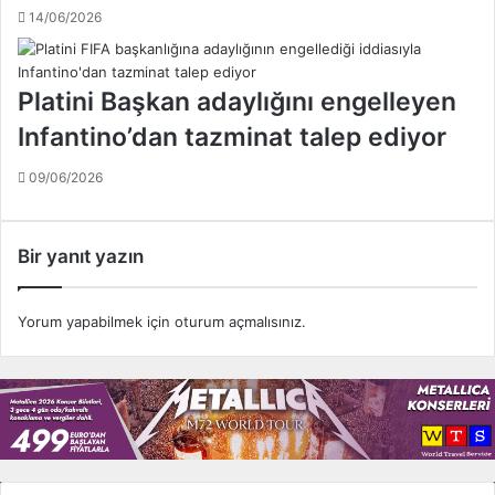
o
i
14/06/2026
y
ç
n
i
a
n
Platini Başkan adaylığını engelleyen
n
p
Infantino’dan tazminat talep ediyor
a
r
c
o
a
09/06/2026
t
k
e
s
t
Bir yanıt yazın
o
m
e
Yorum yapabilmek için
oturum açmalısınız
.
k
t
u
b
u
g
ö