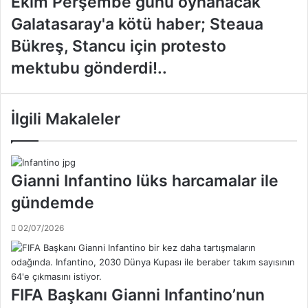
Ekim Perşembe günü oynanacak
ş
i
G
Galatasaray'a kötü haber; Steaua
k
a
Bükreş, Stancu için protesto
t
l
a
a
mektubu gönderdi!..
ş
t
-
a
F
s
İlgili Makaleler
e
a
n
r
e
a
r
y
Gianni Infantino lüks harcamalar ile
b
'
a
a
gündemde
h
k
ç
ö
02/07/2026
e
t
d
ü
e
h
r
a
FIFA Başkanı Gianni Infantino’nun
b
b
i