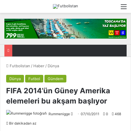
M
Futbolistan
/
Haber
/
Dünya
Dünya
Futbol
Gündem
FIFA 2014’ün Güney Amerika
elemeleri bu akşam başlıyor
Rummenigge
F
07/10/2011
0
468
o
Bir dakikadan az
l