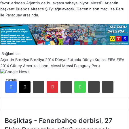
favorilerinden Arjantin de bu akşam sahaya iniyor. Messi’li Arjantin
başkent Buenos Aires’te Şili’yi ağırlayacak. Gecenin son maçı ise Peru
ile Paraguay arasında.
Bağlantılar
Arjantin
Brezilya
Brezilya 2014
Dünya Futbolu
Dünya Kupası
FIFA
FIFA
2014
Güney Amerika
Lionel Messi
Messi
Paraguay
Peru
Paylaş
Facebook
X
LinkedIn
Pinterest
Reddit
WhatsApp
E-Posta ile paylaş
Yazdır
B
Beşiktaş - Fenerbahçe derbisi, 27
e