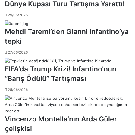
e
Dünya Kupası Turu Tartışma Yarattı!
s
r
i
;
29/06/2026
,
S
2
t
Mehdi Taremi’den Gianni Infantino’ya
7
e
E
a
tepki
k
u
i
a
27/06/2026
m
B
P
ü
FIFA’da Trump Krizi! Infantino’nun
e
k
r
r
“Barış Ödülü” Tartışması
ş
e
e
ş
25/06/2026
m
,
b
S
e
t
g
a
Vincenzo Montella’nın Arda Güler
ü
n
n
c
çelişkisi
ü
u