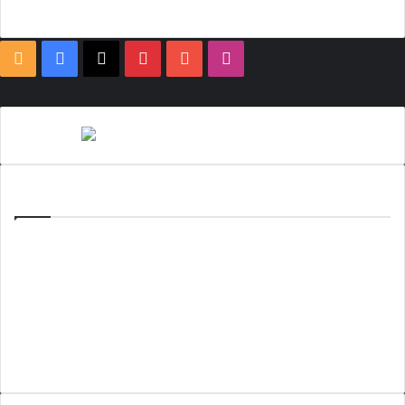
Dakika Futbol Haberleri, Futbolun Bilinmeyen Yüzü futbolistan.net
RSS
Facebook
X
Pinterest
YouTube
Instagram
Futbolistan
Abonesidir
Bağlantılar
Anasayfa
Hakkımızda
Künye
Gizlilik Politikası
İletişim