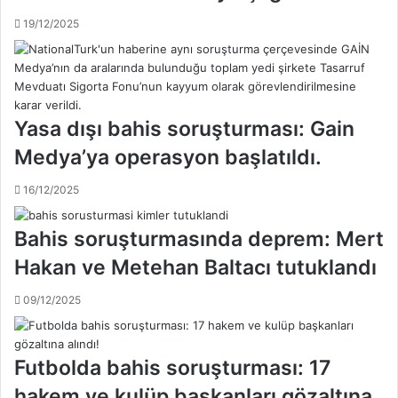
r
19/12/2025
b
a
h
ç
e
l
Yasa dışı bahis soruşturması: Gain
i
Medya’ya operasyon başlatıldı.
o
l
16/12/2025
d
u
Bahis soruşturmasında deprem: Mert
Hakan ve Metehan Baltacı tutuklandı
09/12/2025
Futbolda bahis soruşturması: 17
hakem ve kulüp başkanları gözaltına