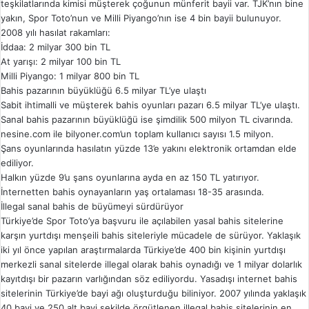
teşkilatlarında kimisi müşterek çoğunun münferit bayii var. TJK’nın bine
yakın, Spor Toto’nun ve Milli Piyango’nın ise 4 bin bayii bulunuyor.
2008 yılı hasılat rakamları:
İddaa: 2 milyar 300 bin TL
At yarışı: 2 milyar 100 bin TL
Milli Piyango: 1 milyar 800 bin TL
Bahis pazarının büyüklüğü 6.5 milyar TL’ye ulaştı
Sabit ihtimalli ve müşterek bahis oyunları pazarı 6.5 milyar TL’ye ulaştı.
Sanal bahis pazarının büyüklüğü ise şimdilik 500 milyon TL civarında.
nesine.com ile bilyoner.com’un toplam kullanıcı sayısı 1.5 milyon.
Şans oyunlarında hasılatın yüzde 13’e yakını elektronik ortamdan elde
ediliyor.
Halkın yüzde 9’u şans oyunlarına ayda en az 150 TL yatırıyor.
İnternetten bahis oynayanların yaş ortalaması 18-35 arasında.
İllegal sanal bahis de büyümeyi sürdürüyor
Türkiye’de Spor Toto’ya başvuru ile açılabilen yasal bahis sitelerine
karşın yurtdışı menşeili bahis siteleriyle mücadele de sürüyor. Yaklaşık
iki yıl önce yapılan araştırmalarda Türkiye’de 400 bin kişinin yurtdışı
merkezli sanal sitelerde illegal olarak bahis oynadığı ve 1 milyar dolarlık
kayıtdışı bir pazarın varlığından söz ediliyordu. Yasadışı internet bahis
sitelerinin Türkiye’de bayi ağı oluşturduğu biliniyor. 2007 yılında yaklaşık
40 bayi ve 250 alt bayi şekilde örgütlenen illegal bahis sitelerinin en