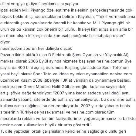
dilimi vergiye gidiyor” açıklamasını yapıyor.
İptal edilen Milli Piyango özelleştirme ihalesinin gerçekleşmesinde çok
büyük beklenti içinde olduklarını belirten Kayahan, “Teklif vermedik ama
elektronik şans oyunlarında önemli bir kanalız ve Milli Piyango gibi bir
ürün de bu kanalın çok önemli bir ürünü. İhaleyi kim alırsa alsın ama bir
an önce olsun ki karşımızda konuşabileceğimiz bir muhatap olsun”
diyor.
nesine.com sporun her dalında olacak
Pazarın ikinci aktörü olan D Elektronik Şans Oyunları ve Yayıncılık AŞ
markası olarak 2006 Eylül ayında hizmete başlayan nesine.com’un üye
sayısı da 400 bini aşmış durumda. Başlangıçta sadece Spor Toto’nun
yasal bayii olarak Spor Toto ve İddaa oyunları oynanabilen nesine.com
üzerinden Kasım 2008 itibariyle TJK at yarışları da oynanmaya başladı.
nesine.com Genel Müdürü Halit Gülbakanoğlu, kullanıcı sayısındaki
artışı şöyle değerlendiriyor: “2007 yılına kadar sadece yerli değil aynı
zamanda yabancı sitelerde de bahis oynanabiliyordu, bu da online bahis
kullanıcısının dağılmasına neden oluyordu. 2007 yılında yabancı bahis
sitelerinin Türkiye’de yasaklanması ve nesine.com olarak tüm
mecralarda reklam ve tanıtım faaliyetlerimizi yoğunlaştırmamız ile birlikte
nesine.com kullanıcıları büyük bir artış gösterdi.”
TJK ile yaptıkları ortak çalışmaların kendilerine sağladığı olumlu geri