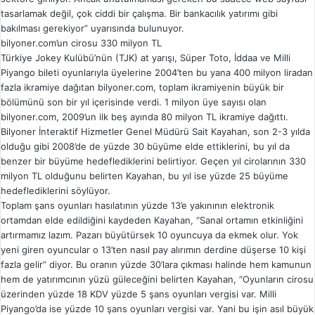
tasarlamak değil, çok ciddi bir çalışma. Bir bankacılık yatırımı gibi
bakılması gerekiyor” uyarısında bulunuyor.
bilyoner.com’un cirosu 330 milyon TL
Türkiye Jokey Kulübü’nün (TJK) at yarışı, Süper Toto, İddaa ve Milli
Piyango bileti oyunlarıyla üyelerine 2004’ten bu yana 400 milyon liradan
fazla ikramiye dağıtan bilyoner.com, toplam ikramiyenin büyük bir
bölümünü son bir yıl içerisinde verdi. 1 milyon üye sayısı olan
bilyoner.com, 2009’un ilk beş ayında 80 milyon TL ikramiye dağıttı.
Bilyoner İnteraktif Hizmetler Genel Müdürü Sait Kayahan, son 2-3 yılda
olduğu gibi 2008’de de yüzde 30 büyüme elde ettiklerini, bu yıl da
benzer bir büyüme hedeflediklerini belirtiyor. Geçen yıl cirolarının 330
milyon TL olduğunu belirten Kayahan, bu yıl ise yüzde 25 büyüme
hedeflediklerini söylüyor.
Toplam şans oyunları hasılatının yüzde 13’e yakınının elektronik
ortamdan elde edildiğini kaydeden Kayahan, “Sanal ortamın etkinliğini
artırmamız lazım. Pazarı büyütürsek 10 oyuncuya da ekmek olur. Yok
yeni giren oyuncular o 13’ten nasıl pay alırımın derdine düşerse 10 kişi
fazla gelir” diyor. Bu oranın yüzde 30’lara çıkması halinde hem kamunun
hem de yatırımcının yüzü güleceğini belirten Kayahan, “Oyunların cirosu
üzerinden yüzde 18 KDV yüzde 5 şans oyunları vergisi var. Milli
Piyango’da ise yüzde 10 şans oyunları vergisi var. Yani bu işin asıl büyük