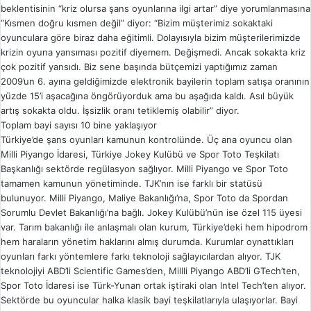
beklentisinin “kriz olursa şans oyunlarına ilgi artar” diye yorumlanmasına
“Kısmen doğru kısmen değil” diyor: “Bizim müşterimiz sokaktaki
oyunculara göre biraz daha eğitimli. Dolayısıyla bizim müşterilerimizde
krizin oyuna yansıması pozitif diyemem. Değişmedi. Ancak sokakta kriz
çok pozitif yansıdı. Biz sene başında bütçemizi yaptığımız zaman
2009’un 6. ayına geldiğimizde elektronik bayilerin toplam satışa oranının
yüzde 15’i aşacağına öngörüyorduk ama bu aşağıda kaldı. Asıl büyük
artış sokakta oldu. İşsizlik oranı tetiklemiş olabilir” diyor.
Toplam bayi sayısı 10 bine yaklaşıyor
Türkiye’de şans oyunları kamunun kontrolünde. Üç ana oyuncu olan
Milli Piyango İdaresi, Türkiye Jokey Kulübü ve Spor Toto Teşkilatı
Başkanlığı sektörde regülasyon sağlıyor. Milli Piyango ve Spor Toto
tamamen kamunun yönetiminde. TJK’nın ise farklı bir statüsü
bulunuyor. Milli Piyango, Maliye Bakanlığı’na, Spor Toto da Spordan
Sorumlu Devlet Bakanlığı’na bağlı. Jokey Kulübü’nün ise özel 115 üyesi
var. Tarım bakanlığı ile anlaşmalı olan kurum, Türkiye’deki hem hipodrom
hem haraların yönetim haklarını almış durumda. Kurumlar oynattıkları
oyunları farkı yöntemlere farkı teknoloji sağlayıcılardan alıyor. TJK
teknolojiyi ABD’li Scientific Games’den, Millli Piyango ABD’li GTech’ten,
Spor Toto İdaresi ise Türk-Yunan ortak iştiraki olan Intel Tech’ten alıyor.
Sektörde bu oyuncular halka klasik bayi teşkilatlarıyla ulaşıyorlar. Bayi