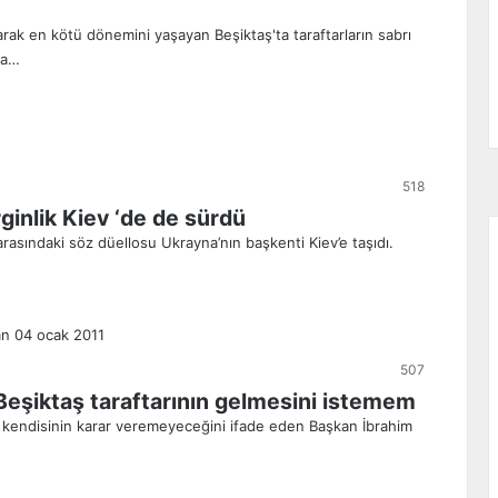
rak en kötü dönemini yaşayan Beşiktaş'ta taraftarların sabrı
ta…
518
rginlik Kiev ‘de de sürdü
arasındaki söz düellosu Ukrayna’nın başkenti Kiev’e taşıdı.
507
Beşiktaş taraftarının gelmesini istemem
na kendisinin karar veremeyeceğini ifade eden Başkan İbrahim