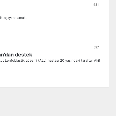
431
iktaşlıyı anlamak…
597
an’dan destek
kut Lenfoblastik Lösemi (ALL) hastası 20 yaşındaki taraftar Akif