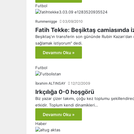
Futbol
Rummenigge
03/09/2010
Fatih Tekke: Beşiktaş camiasında iz
Beşiktaş'ın transferin son gününde Rubin Kazan'dan re
sağlamak istiyorum" dedi.
Devamını Oku »
Futbol
İbrahim ALTINSAY
12/12/2009
Irkçılığa 0-0 hoşgörü
Biz yazar çizer takımı, çoğu kez toplumu şekillendirece
etkidir. Toplum kendi dinamikleri…
Devamını Oku »
Haber