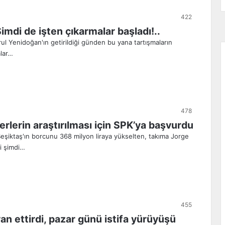
422
mdi de işten çıkarmalar başladı!..
l Yenidoğan'ın getirildiği günden bu yana tartışmaların
alar…
478
ferlerin araştırılması için SPK’ya başvurdu
 Beşiktaş'ın borcunu 368 milyon liraya yükselten, takıma Jorge
'i şimdi…
455
an ettirdi, pazar günü istifa yürüyüşü