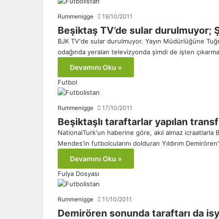
Rummenigge
19/10/2011
Beşiktaş TV’de sular durulmuyor; Şi
BJK TV'de sular durulmuyor. Yayın Müdürlüğüne Tuğru
odağında yeralan televizyonda şimdi de işten çıkarm
Devamını Oku »
Futbol
Rummenigge
17/10/2011
Beşiktaşlı taraftarlar yapılan trans
NationalTurk'un haberine göre, akıl almaz icraatlarla
Mendes'in futbolcularını dolduran Yıldırım Demirören
Devamını Oku »
Fulya Dosyası
Rummenigge
11/10/2011
Demirören sonunda taraftarı da isy