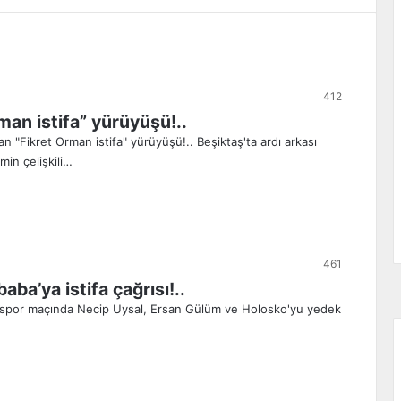
412
man istifa” yürüyüşü!..
n "Fikret Orman istifa" yürüyüşü!.. Beşiktaş'ta ardı arkası
min çelişkili…
461
ba’ya istifa çağrısı!..
aspor maçında Necip Uysal, Ersan Gülüm ve Holosko'yu yedek