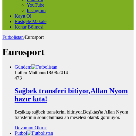
YouTube
Instagram
Kayıt Ol
Rastgele Makale
Kenar Bölmesi
Futbolistan
/
Eurosport
Eurosport
Gündem
Lothar Matthäus
18/08/2014
473
Sağbek transferi bitiyor,Allan Nyom
hazır kıta!
Beşiktaş sağbek transferini bitiriyor.Beşiktaş'ta Allan Nyom
transferinin sonuçlanması an meselesi olarak görülüyor.
Devamını Oku »
Futbol