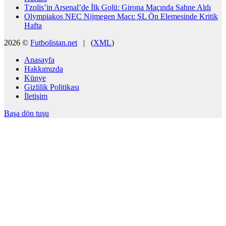
Tzolis’in Arsenal’de İlk Golü: Girona Maçında Sahne Aldı
Olympiakos NEC Nijmegen Maçı: ŞL Ön Elemesinde Kritik
Hafta
2026 ©
Futbolistan.net
| (
XML
)
Anasayfa
Hakkımızda
Künye
Gizlilik Politikası
İletişim
Başa dön tuşu