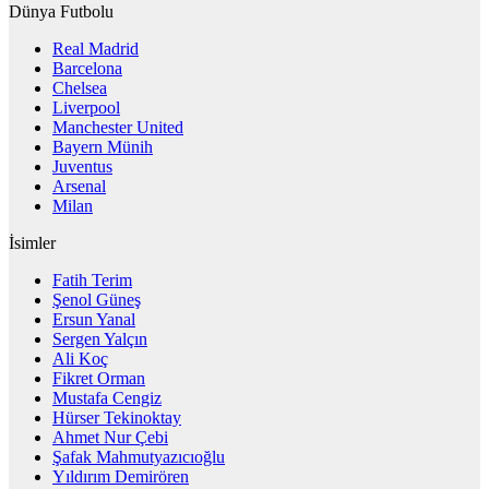
Dünya Futbolu
Real Madrid
Barcelona
Chelsea
Liverpool
Manchester United
Bayern Münih
Juventus
Arsenal
Milan
İsimler
Fatih Terim
Şenol Güneş
Ersun Yanal
Sergen Yalçın
Ali Koç
Fikret Orman
Mustafa Cengiz
Hürser Tekinoktay
Ahmet Nur Çebi
Şafak Mahmutyazıcıoğlu
Yıldırım Demirören