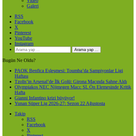
Video
Galeri
RSS
Facebook
X
Pinterest
YouTube
Instagram
Arama yap ...
Bugün Ne Oldu?
PAOK Benfica Eşleşmesi: Toumba’da Şampiyonlar Ligi
Haftası
Tzolis’in Arsenal’de İlk Golü: Girona Maçında Sahne Aldı
Olympiakos NEC Nijmegen Maçı: ŞL Ön Elemesinde Kritik
Hafta
Gianni Infantino krizi büyüyor!
Yunan Süper Lig 2026-27: Sezon 22 Ağustosta
Takip
RSS
Facebook
X
Pinterest