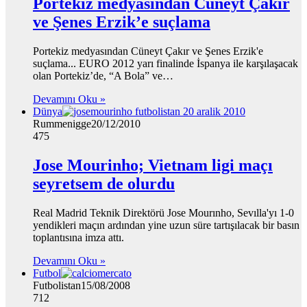
Portekiz medyasından Cüneyt Çakır
ve Şenes Erzik’e suçlama
Portekiz medyasından Cüneyt Çakır ve Şenes Erzik'e
suçlama... EURO 2012 yarı finalinde İspanya ile karşılaşacak
olan Portekiz’de, “A Bola” ve…
Devamını Oku »
Dünya
Rummenigge
20/12/2010
475
Jose Mourinho; Vietnam ligi maçı
seyretsem de olurdu
Real Madrid Teknik Direktörü Jose Mourınho, Sevılla'yı 1-0
yendikleri maçın ardından yine uzun süre tartışılacak bir basın
toplantısına imza attı.
Devamını Oku »
Futbol
Futbolistan
15/08/2008
712