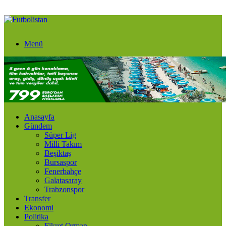
Menü
Anasayfa
Gündem
Süper Lig
Milli Takım
Beşiktaş
Bursaspor
Fenerbahçe
Galatasaray
Trabzonspor
Transfer
Ekonomi
Politika
Fikret Orman