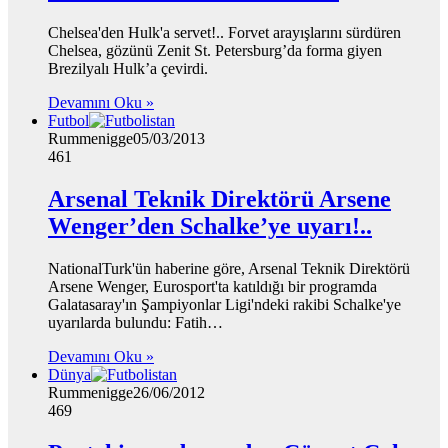
Chelsea'den Hulk'a servet!.. Forvet arayışlarını sürdüren
Chelsea, gözünü Zenit St. Petersburg’da forma giyen
Brezilyalı Hulk’a çevirdi.
Devamını Oku »
Futbol
Rummenigge
05/03/2013
461
Arsenal Teknik Direktörü Arsene
Wenger’den Schalke’ye uyarı!..
NationalTurk'ün haberine göre, Arsenal Teknik Direktörü
Arsene Wenger, Eurosport'ta katıldığı bir programda
Galatasaray'ın Şampiyonlar Ligi'ndeki rakibi Schalke'ye
uyarılarda bulundu: Fatih…
Devamını Oku »
Dünya
Rummenigge
26/06/2012
469