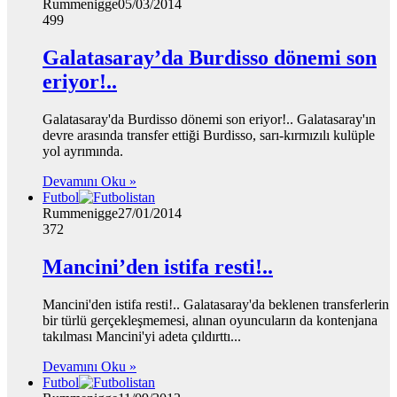
Rummenigge
05/03/2014
499
Galatasaray’da Burdisso dönemi son
eriyor!..
Galatasaray'da Burdisso dönemi son eriyor!.. Galatasaray'ın
devre arasında transfer ettiği Burdisso, sarı-kırmızılı kulüple
yol ayrımında.
Devamını Oku »
Futbol
Rummenigge
27/01/2014
372
Mancini’den istifa resti!..
Mancini'den istifa resti!.. Galatasaray'da beklenen transferlerin
bir türlü gerçekleşmemesi, alınan oyuncuların da kontenjana
takılması Mancini'yi adeta çıldırttı...
Devamını Oku »
Futbol