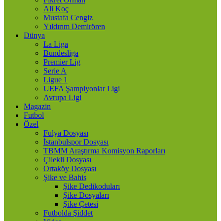
Ali Koç
Mustafa Cengiz
Yıldırım Demirören
Dünya
La Liga
Bundesliga
Premier Lig
Serie A
Ligue 1
UEFA Şampiyonlar Ligi
Avrupa Ligi
Magazin
Futbol
Özel
Fulya Dosyası
İstanbulspor Dosyası
TBMM Araştırma Komisyon Raporları
Çilekli Dosyası
Ortaköy Dosyası
Şike ve Bahis
Şike Dedikoduları
Şike Dosyaları
Şike Çetesi
Futbolda Şiddet