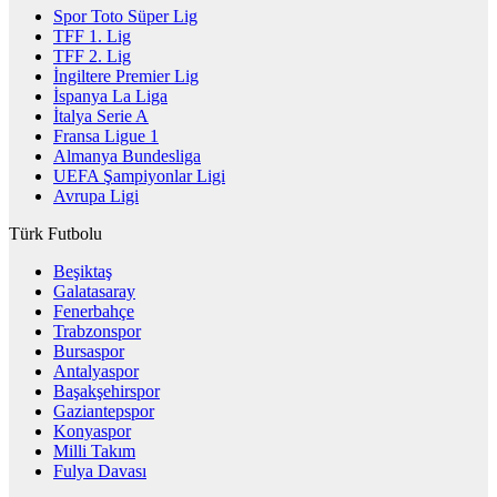
Spor Toto Süper Lig
TFF 1. Lig
TFF 2. Lig
İngiltere Premier Lig
İspanya La Liga
İtalya Serie A
Fransa Ligue 1
Almanya Bundesliga
UEFA Şampiyonlar Ligi
Avrupa Ligi
Türk Futbolu
Beşiktaş
Galatasaray
Fenerbahçe
Trabzonspor
Bursaspor
Antalyaspor
Başakşehirspor
Gaziantepspor
Konyaspor
Milli Takım
Fulya Davası