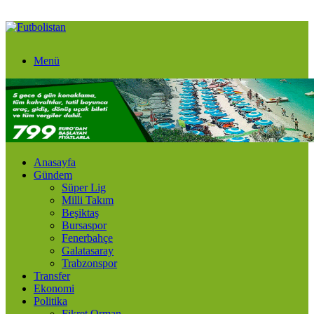
Menü
Anasayfa
Gündem
Süper Lig
Milli Takım
Beşiktaş
Bursaspor
Fenerbahçe
Galatasaray
Trabzonspor
Transfer
Ekonomi
Politika
Fikret Orman