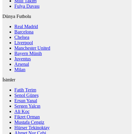
Milli Takım
Fulya Davası
Dünya Futbolu
Real Madrid
Barcelona
Chelsea
Liverpool
Manchester United
Bayern Münih
Juventus
Arsenal
Milan
İsimler
Fatih Terim
Şenol Güneş
Ersun Yanal
Sergen Yalçın
Ali Koç
Fikret Orman
Mustafa Cengiz
Hürser Tekinoktay
Ahmet Nur Çebi