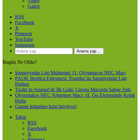
Video
Galeri
RSS
Facebook
X
Pinterest
YouTube
Instagram
Arama yap ...
Bugün Ne Oldu?
Şampiyonlar Ligi Muhtemel 11: Olympiacos NEC Maçı
PAOK Benfica Eşleşmesi: Toumba’da Şampiyonlar Ligi
Haftası
Tzolis’in Arsenal’de İlk Golü: Girona Maçında Sahne Aldı
Olympiakos NEC Nijmegen Maçı: ŞL Ön Elemesinde Kritik
Hafta
Gianni Infantino krizi büyüyor!
Takip
RSS
Facebook
X
Pinterest