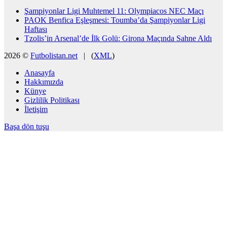
Şampiyonlar Ligi Muhtemel 11: Olympiacos NEC Maçı
PAOK Benfica Eşleşmesi: Toumba’da Şampiyonlar Ligi
Haftası
Tzolis’in Arsenal’de İlk Golü: Girona Maçında Sahne Aldı
2026 ©
Futbolistan.net
| (
XML
)
Anasayfa
Hakkımızda
Künye
Gizlilik Politikası
İletişim
Başa dön tuşu