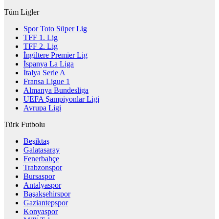
Tüm Ligler
Spor Toto Süper Lig
TFF 1. Lig
TFF 2. Lig
İngiltere Premier Lig
İspanya La Liga
İtalya Serie A
Fransa Ligue 1
Almanya Bundesliga
UEFA Şampiyonlar Ligi
Avrupa Ligi
Türk Futbolu
Beşiktaş
Galatasaray
Fenerbahçe
Trabzonspor
Bursaspor
Antalyaspor
Başakşehirspor
Gaziantepspor
Konyaspor