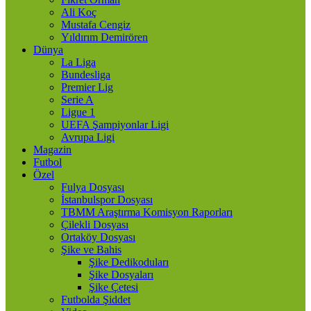
Ali Koç
Mustafa Cengiz
Yıldırım Demirören
Dünya
La Liga
Bundesliga
Premier Lig
Serie A
Ligue 1
UEFA Şampiyonlar Ligi
Avrupa Ligi
Magazin
Futbol
Özel
Fulya Dosyası
İstanbulspor Dosyası
TBMM Araştırma Komisyon Raporları
Çilekli Dosyası
Ortaköy Dosyası
Şike ve Bahis
Şike Dedikoduları
Şike Dosyaları
Şike Çetesi
Futbolda Şiddet