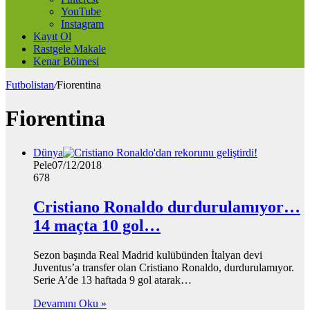
YouTube
Instagram
Kayıt Ol
Rastgele Makale
Kenar Bölmesi
Futbolistan
/
Fiorentina
Fiorentina
Dünya
Pele
07/12/2018
678
Cristiano Ronaldo durdurulamıyor…
14 maçta 10 gol…
Sezon başında Real Madrid kulübünden İtalyan devi
Juventus’a transfer olan Cristiano Ronaldo, durdurulamıyor.
Serie A’de 13 haftada 9 gol atarak…
Devamını Oku »