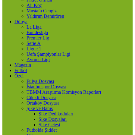
Ali Koç
Mustafa Cengiz
Yıldırım Demirören
Dünya
La Liga
Bundesliga
Premier Lig
Serie A
Ligue 1
Uefa Şampiyonlar Ligi
Avrupa Ligi
Magazin
Futbol
Özel
Fulya Dosyası
İstanbulspor Dosyası
TBMM Araştırma Komisyon Raporları
Çilekli Dosyası
Ortaköy Dosyası
Şike ve Bahis
Şike Dedikoduları
Şike Dosyaları
Şike Çetesi
Futbolda Şiddet