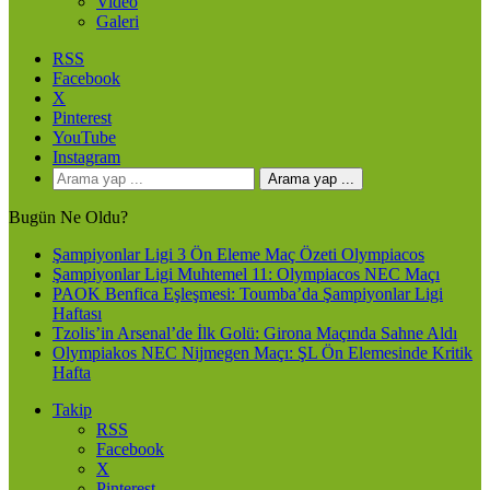
Video
Galeri
RSS
Facebook
X
Pinterest
YouTube
Instagram
Arama yap ...
Bugün Ne Oldu?
Şampiyonlar Ligi 3 Ön Eleme Maç Özeti Olympiacos
Şampiyonlar Ligi Muhtemel 11: Olympiacos NEC Maçı
PAOK Benfica Eşleşmesi: Toumba’da Şampiyonlar Ligi
Haftası
Tzolis’in Arsenal’de İlk Golü: Girona Maçında Sahne Aldı
Olympiakos NEC Nijmegen Maçı: ŞL Ön Elemesinde Kritik
Hafta
Takip
RSS
Facebook
X
Pinterest