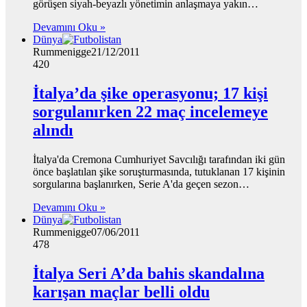
görüşen siyah-beyazlı yönetimin anlaşmaya yakın…
Devamını Oku »
Dünya
Rummenigge
21/12/2011
420
İtalya’da şike operasyonu; 17 kişi
sorgulanırken 22 maç incelemeye
alındı
İtalya'da Cremona Cumhuriyet Savcılığı tarafından iki gün
önce başlatılan şike soruşturmasında, tutuklanan 17 kişinin
sorgularına başlanırken, Serie A'da geçen sezon…
Devamını Oku »
Dünya
Rummenigge
07/06/2011
478
İtalya Seri A’da bahis skandalına
karışan maçlar belli oldu