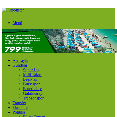
Menü
Anasayfa
Gündem
Süper Lig
Milli Takım
Beşiktaş
Bursaspor
Fenerbahçe
Galatasaray
Trabzonspor
Transfer
Ekonomi
Politika
Fikret Orman