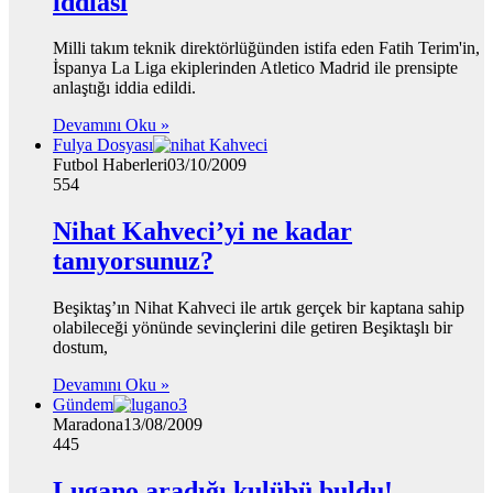
iddiası
Milli takım teknik direktörlüğünden istifa eden Fatih Terim'in,
İspanya La Liga ekiplerinden Atletico Madrid ile prensipte
anlaştığı iddia edildi.
Devamını Oku »
Fulya Dosyası
Futbol Haberleri
03/10/2009
554
Nihat Kahveci’yi ne kadar
tanıyorsunuz?
Beşiktaş’ın Nihat Kahveci ile artık gerçek bir kaptana sahip
olabileceği yönünde sevinçlerini dile getiren Beşiktaşlı bir
dostum,
Devamını Oku »
Gündem
Maradona
13/08/2009
445
Lugano aradığı kulübü buldu!