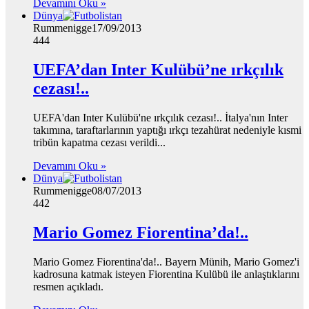
Devamını Oku »
Dünya
Rummenigge
17/09/2013
444
UEFA’dan Inter Kulübü’ne ırkçılık
cezası!..
UEFA'dan Inter Kulübü'ne ırkçılık cezası!.. İtalya'nın Inter
takımına, taraftarlarının yaptığı ırkçı tezahürat nedeniyle kısmi
tribün kapatma cezası verildi...
Devamını Oku »
Dünya
Rummenigge
08/07/2013
442
Mario Gomez Fiorentina’da!..
Mario Gomez Fiorentina'da!.. Bayern Münih, Mario Gomez'i
kadrosuna katmak isteyen Fiorentina Kulübü ile anlaştıklarını
resmen açıkladı.