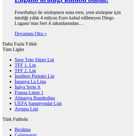
Fenerbahçe ile sözleşmesi sona eren, yeni sözleşme için
istediği yıllık 4 milyon Euro kabul edilmeyen Diego
Lugano’nun Seri A takımlarından…
Devamını Oku »
Daha Fazla Yükle
Tüm Ligler
Spor Toto Süper Lig
TFF 1. Lig
TFF 2. Lig
İngiltere Premier Lig
İspanya La Liga
İtalya Serie A
Fransa Ligue 1
Almanya Bundesliga
UEFA Şampiyonlar Ligi
Avrupa Ligi
Türk Futbolu
Beşiktaş
Galatasaray