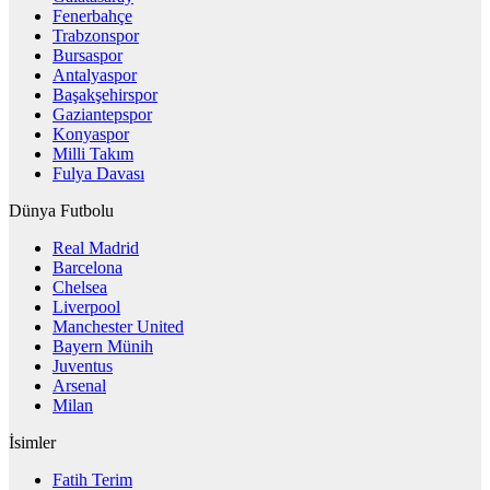
Fenerbahçe
Trabzonspor
Bursaspor
Antalyaspor
Başakşehirspor
Gaziantepspor
Konyaspor
Milli Takım
Fulya Davası
Dünya Futbolu
Real Madrid
Barcelona
Chelsea
Liverpool
Manchester United
Bayern Münih
Juventus
Arsenal
Milan
İsimler
Fatih Terim