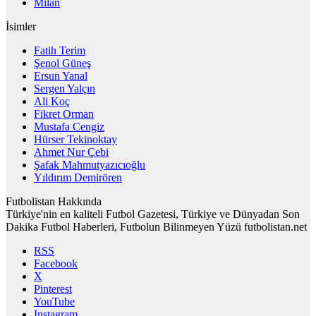
Milan
İsimler
Fatih Terim
Şenol Güneş
Ersun Yanal
Sergen Yalçın
Ali Koç
Fikret Orman
Mustafa Cengiz
Hürser Tekinoktay
Ahmet Nur Çebi
Şafak Mahmutyazıcıoğlu
Yıldırım Demirören
Futbolistan Hakkında
Türkiye'nin en kaliteli Futbol Gazetesi, Türkiye ve Dünyadan Son
Dakika Futbol Haberleri, Futbolun Bilinmeyen Yüzü futbolistan.net
RSS
Facebook
X
Pinterest
YouTube
Instagram