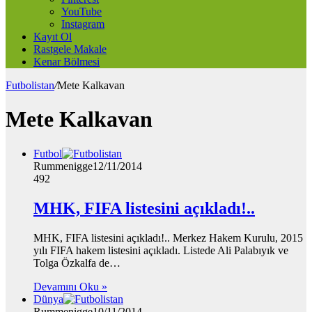
YouTube
Instagram
Kayıt Ol
Rastgele Makale
Kenar Bölmesi
Futbolistan
/
Mete Kalkavan
Mete Kalkavan
Futbol
Rummenigge
12/11/2014
492
MHK, FIFA listesini açıkladı!..
MHK, FIFA listesini açıkladı!.. Merkez Hakem Kurulu, 2015
yılı FIFA hakem listesini açıkladı. Listede Ali Palabıyık ve
Tolga Özkalfa de…
Devamını Oku »
Dünya
Rummenigge
10/11/2014