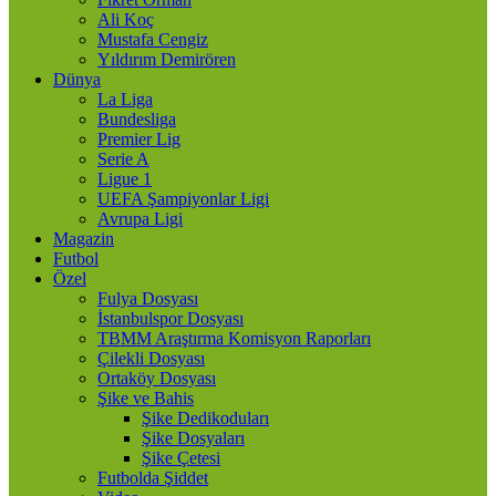
Ali Koç
Mustafa Cengiz
Yıldırım Demirören
Dünya
La Liga
Bundesliga
Premier Lig
Serie A
Ligue 1
UEFA Şampiyonlar Ligi
Avrupa Ligi
Magazin
Futbol
Özel
Fulya Dosyası
İstanbulspor Dosyası
TBMM Araştırma Komisyon Raporları
Çilekli Dosyası
Ortaköy Dosyası
Şike ve Bahis
Şike Dedikoduları
Şike Dosyaları
Şike Çetesi
Futbolda Şiddet