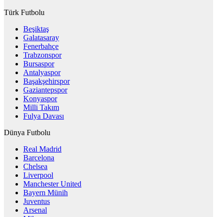
Türk Futbolu
Beşiktaş
Galatasaray
Fenerbahçe
Trabzonspor
Bursaspor
Antalyaspor
Başakşehirspor
Gaziantepspor
Konyaspor
Milli Takım
Fulya Davası
Dünya Futbolu
Real Madrid
Barcelona
Chelsea
Liverpool
Manchester United
Bayern Münih
Juventus
Arsenal