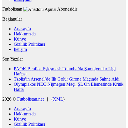
Futbolistan
Abonesidir
Bağlantılar
Anasayfa
Hakkımızda
Künye
Gizlilik Politikası
İletişim
Son Yazılar
PAOK Benfica Eşleşmesi: Toumba’da Şampiyonlar Ligi
Haftası
Tzolis’in Arsenal’de İlk Golü: Girona Maçında Sahne Aldı
Olympiakos NEC Nijmegen Maçı: ŞL Ön Elemesinde Kritik
Hafta
2026 ©
Futbolistan.net
| (
XML
)
Anasayfa
Hakkımızda
Künye
Gizlilik Politikası