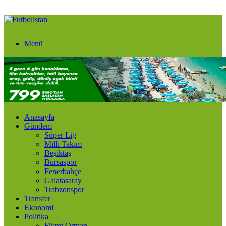
Menü
Anasayfa
Gündem
Süper Lig
Milli Takım
Beşiktaş
Bursaspor
Fenerbahçe
Galatasaray
Trabzonspor
Transfer
Ekonomi
Politika
Fikret Orman