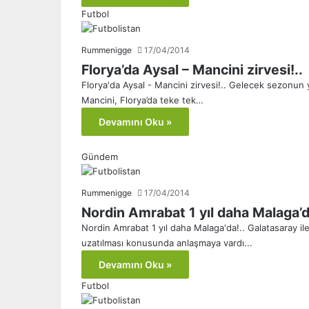
Futbol
Rummenigge
17/04/2014
Florya’da Aysal – Mancini zirvesi!..
Florya'da Aysal - Mancini zirvesi!.. Gelecek sezonun 
Mancini, Florya’da teke tek…
Devamını Oku »
Gündem
Rummenigge
17/04/2014
Nordin Amrabat 1 yıl daha Malaga’d
Nordin Amrabat 1 yıl daha Malaga'da!.. Galatasaray il
uzatılması konusunda anlaşmaya vardı...
Devamını Oku »
Futbol