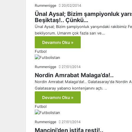
Rummenigge
20/02/2014
Ünal Aysal; Bizim şampiyonluk yarı
Beşiktaş!.. Çünkü…
Ünal Aysal; Bizim şampiyonluk yarışındaki rakibimiz 
bekliyorum. Umarım çok fazla sarı ve…
Devamını Oku »
Futbol
Rummenigge
27/01/2014
Nordin Amrabat Malaga’da!..
Nordin Amrabat Malaga'da!.. Galatasaray'da Nordin Am
Galatasaray yabancı kontenjanını açtı. ..
Devamını Oku »
Futbol
Rummenigge
27/01/2014
Mancini’den istifa resti!..