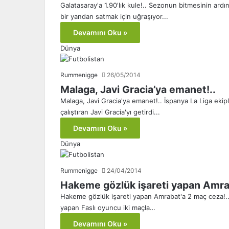
Galatasaray'a 1.90'lık kule!.. Sezonun bitmesinin ardı
bir yandan satmak için uğraşıyor...
Devamını Oku »
Dünya
Rummenigge
26/05/2014
Malaga, Javi Gracia’ya emanet!..
Malaga, Javi Gracia'ya emanet!.. İspanya La Liga eki
çalıştıran Javi Gracia'yı getirdi...
Devamını Oku »
Dünya
Rummenigge
24/04/2014
Hakeme gözlük işareti yapan Amrab
Hakeme gözlük işareti yapan Amrabat'a 2 maç ceza!.. 
yapan Faslı oyuncu iki maçla…
Devamını Oku »