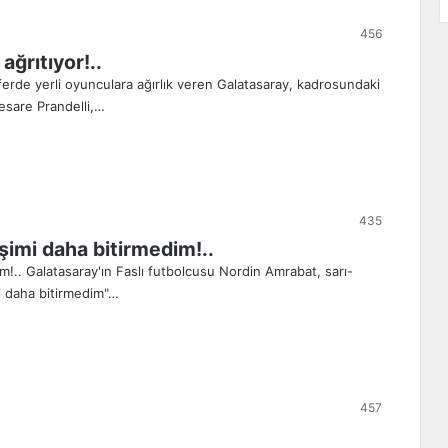
456
ğrıtıyor!..
erde yerli oyunculara ağırlık veren Galatasaray, kadrosundaki
Cesare Prandelli,…
435
şimi daha bitirmedim!..
m!.. Galatasaray'ın Faslı futbolcusu Nordin Amrabat, sarı-
imi daha bitirmedim"…
457