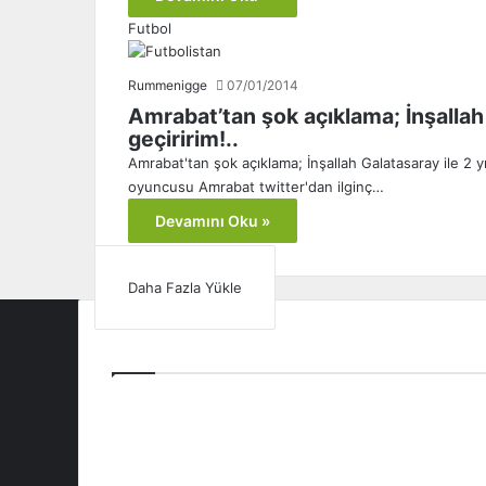
Futbol
Rummenigge
07/01/2014
Amrabat’tan şok açıklama; İnşallah 
geçiririm!..
Amrabat'tan şok açıklama; İnşallah Galatasaray ile 2 yıl
oyuncusu Amrabat twitter'dan ilginç…
Devamını Oku »
Daha Fazla Yükle
Tüm Ligler
Spor Toto Süper Lig
TFF 1. Lig
TFF 2. Lig