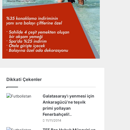
Dikkati Çekenler
Galatasaray’ı yenmesi için
Ankaragücü’ne teşvik
primi yollayan
Fenerbahçeli!..
11/11/2014
TFF Baş Hukuk Müşaviri ve