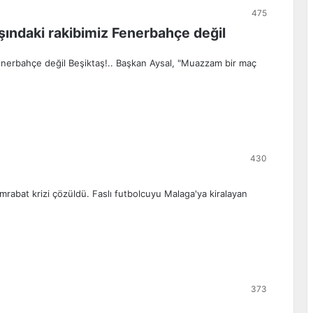
475
şındaki rakibimiz Fenerbahçe değil
Fenerbahçe değil Beşiktaş!.. Başkan Aysal, "Muazzam bir maç
430
rabat krizi çözüldü. Faslı futbolcuyu Malaga'ya kiralayan
373