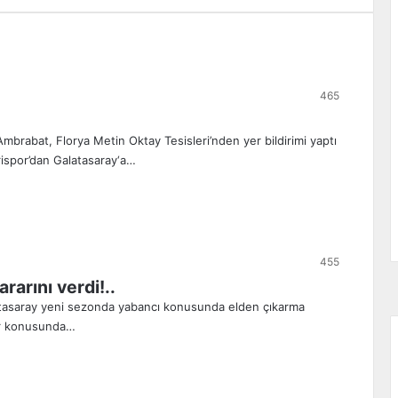
465
brabat, Florya Metin Oktay Tesisleri’nden yer bildirimi yaptı
rispor’dan Galatasaray‘a…
455
rarını verdi!..
Galatasaray yeni sezonda yabancı konusunda elden çıkarma
ar konusunda…