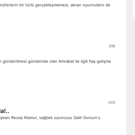
ansferlerin bir türlü gerçekleşmemesi, alınan oyuncuların da
398
n gönderilmesi gündemde olan Amrabat ile ilgili flaş gelişme
408
a!..
Başkanı Recep Mamur, sağbek oyuncusu Salih Dursun'u