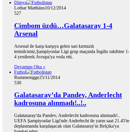
Dünya
Lothar Matthäus
10/12/2014
527
Cimbom üzdü…Galatasaray 1-4
Arsenal
Arsenal ile karşı karşıya gelen sarı kırmızılı
temsilcimiz,Şampiyonlar Ligi grup maçında İngiliz rakibine 1-
4 yenilerek Avrupa'ya veda etti.
Devamını Oku »
Futbol
Rummenigge
25/11/2014
530
Galatasaray’da Pandev, Anderlecht
kadrosuna alınmadı!..!..
Galatasaray'da Pandev, Anderlecht kadrosuna alınmadı!..
UEFA Şampiyonlar Ligi'nde Anderlecht ile yarın saat 21.45'te
deplasmanda karşılaşacak olan Galatasaray'ın Belçika'ya
hareket eden…