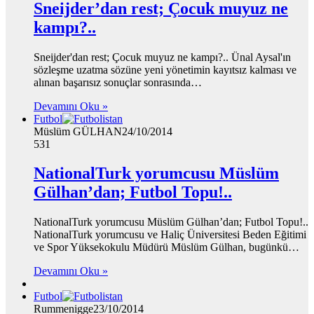
Sneijder’dan rest; Çocuk muyuz ne
kampı?..
Sneijder'dan rest; Çocuk muyuz ne kampı?.. Ünal Aysal'ın
sözleşme uzatma sözüne yeni yönetimin kayıtsız kalması ve
alınan başarısız sonuçlar sonrasında…
Devamını Oku »
Futbol
Müslüm GÜLHAN
24/10/2014
531
NationalTurk yorumcusu Müslüm
Gülhan’dan; Futbol Topu!..
NationalTurk yorumcusu Müslüm Gülhan’dan; Futbol Topu!..
NationalTurk yorumcusu ve Haliç Üniversitesi Beden Eğitimi
ve Spor Yüksekokulu Müdürü Müslüm Gülhan, bugünkü…
Devamını Oku »
Futbol
Rummenigge
23/10/2014