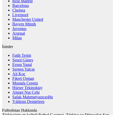
Real Madrid
Barcelona
Chelsea
Liverpool
Manchester United
Bayern Münih
Juventus
Arsenal
Milan
İsimler
Fatih Terim
Şenol Güneş
Ersun Yanal
Sergen Yalçın
Ali Koç
Fikret Orman
Mustafa Cengiz
Hürser Tekinoktay
Ahmet Nur Çebi
Şafak Mahmutyazıcıoğlu
Yıldırım Demirören
Futbolistan Hakkında
Türkiye'nin en kaliteli Futbol Gazetesi, Türkiye ve Dünyadan Son