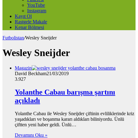
YouTube
Instagram
Kayıt Ol
Rastgele Makale
Kenar Bölmesi
Futbolistan
/
Wesley Sneijder
Wesley Sneijder
Magazin
David Beckham
21/03/2019
3.927
Yolanthe Cabau barışma şartını
açıkladı
Yolanthe Cabau ile Wesley Sneijder çiftinin evliliklerinde kriz
yaşadıkları ve boşanma kararı aldıkları biliniyordu. Ünlü
çiftten yeni haber geldi. Ünlü…
Devamını Oku »