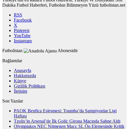
Dakika Futbol Haberleri, Futbolun Bilinmeyen Yüzü futbolistan.net
RSS
Facebook
X
Pinterest
YouTube
Instagram
Futbolistan
Abonesidir
Bağlantılar
Anasayfa
Hakkımızda
Künye
Gizlilik Politikası
İletişim
Son Yazılar
PAOK Benfica Eşleşmesi: Toumba’da Şampiyonlar Ligi
Haftası
Tzolis’in Arsenal’de İlk Golü: Girona Maçında Sahne Aldı
Olympiakos NEC Nijmegen Maçı: ŞL Ön Elemesinde Kritik