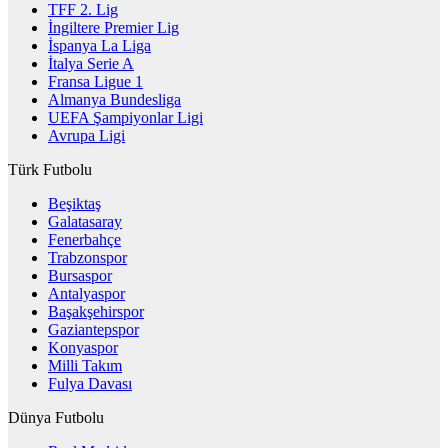
TFF 2. Lig
İngiltere Premier Lig
İspanya La Liga
İtalya Serie A
Fransa Ligue 1
Almanya Bundesliga
UEFA Şampiyonlar Ligi
Avrupa Ligi
Türk Futbolu
Beşiktaş
Galatasaray
Fenerbahçe
Trabzonspor
Bursaspor
Antalyaspor
Başakşehirspor
Gaziantepspor
Konyaspor
Milli Takım
Fulya Davası
Dünya Futbolu