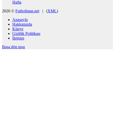
Hafta
2026 ©
Futbolistan.net
| (
XML
)
Anasayfa
Hakkımızda
Künye
Gizlilik Politikası
İletişim
Başa dön tuşu