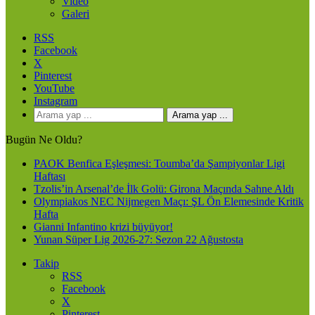
Video
Galeri
RSS
Facebook
X
Pinterest
YouTube
Instagram
Arama yap ...
Bugün Ne Oldu?
PAOK Benfica Eşleşmesi: Toumba’da Şampiyonlar Ligi
Haftası
Tzolis’in Arsenal’de İlk Golü: Girona Maçında Sahne Aldı
Olympiakos NEC Nijmegen Maçı: ŞL Ön Elemesinde Kritik
Hafta
Gianni Infantino krizi büyüyor!
Yunan Süper Lig 2026-27: Sezon 22 Ağustosta
Takip
RSS
Facebook
X
Pinterest