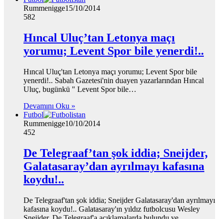
Rummenigge
15/10/2014
582
Hıncal Uluç’tan Letonya maçı
yorumu; Levent Spor bile yenerdi!..
Hıncal Uluç'tan Letonya maçı yorumu; Levent Spor bile
yenerdi!.. Sabah Gazetesi'nin duayen yazarlarından Hıncal
Uluç, bugünkü " Levent Spor bile…
Devamını Oku »
Futbol
Rummenigge
10/10/2014
452
De Telegraaf’tan şok iddia; Sneijder,
Galatasaray’dan ayrılmayı kafasına
koydu!..
De Telegraaf'tan şok iddia; Sneijder Galatasaray'dan ayrılmayı
kafasına koydu!.. Galatasaray'ın yıldız futbolcusu Wesley
Sneijder, De Telegraaf'a açıklamalarda bulundu ve