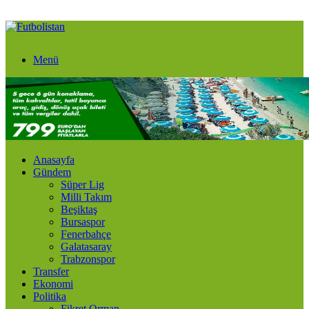
Menü
Anasayfa
Gündem
Süper Lig
Milli Takım
Beşiktaş
Bursaspor
Fenerbahçe
Galatasaray
Trabzonspor
Transfer
Ekonomi
Politika
Fikret Orman