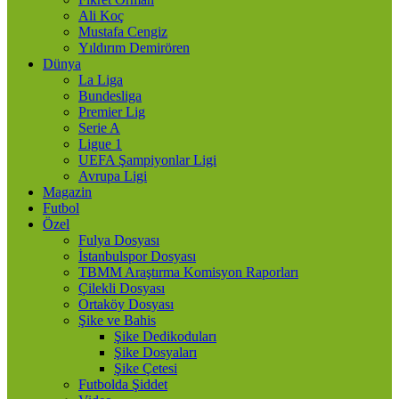
Ali Koç
Mustafa Cengiz
Yıldırım Demirören
Dünya
La Liga
Bundesliga
Premier Lig
Serie A
Ligue 1
UEFA Şampiyonlar Ligi
Avrupa Ligi
Magazin
Futbol
Özel
Fulya Dosyası
İstanbulspor Dosyası
TBMM Araştırma Komisyon Raporları
Çilekli Dosyası
Ortaköy Dosyası
Şike ve Bahis
Şike Dedikoduları
Şike Dosyaları
Şike Çetesi
Futbolda Şiddet