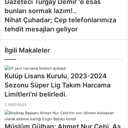
Gazeteci Turgay Demir 'e esas
a
bunları sormak lazım!..
z
e
N
Nihat Çuhadar; Cep telefonlarımıza
t
i
tehdit mesajları geliyor
e
h
c
a
i
t
T
Ç
İlgili Makaleler
u
u
r
h
g
a
a
d
Kulüp Lisans Kurulu, 2023-2024
y
a
Sezonu Süper Lig Takım Harcama
D
r
e
;
Limitleri’ni belirledi.
m
C
i
e
19/07/2023
r
p
'
t
e
e
Müslüm Gülhan: Ahmet Nur Çebi, As
e
l