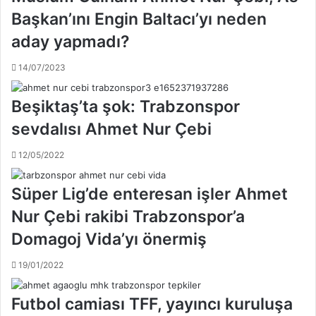
s
e
Başkan’ını Engin Baltacı’yı neden
a
f
aday yapmadı?
s
o
b
n
14/07/2023
u
l
n
a
l
r
Beşiktaş’ta şok: Trabzonspor
a
ı
sevdalısı Ahmet Nur Çebi
r
m
ı
ı
12/05/2022
s
z
o
a
r
t
Süper Lig’de enteresan işler Ahmet
m
e
Nur Çebi rakibi Trabzonspor’a
a
h
k
d
Domagoj Vida’yı önermiş
l
i
a
t
19/01/2022
z
m
ı
e
Futbol camiası TFF, yayıncı kuruluşa
m
s