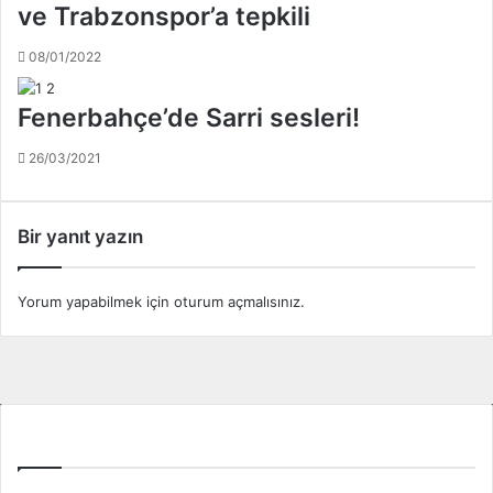
!
a
ve Trabzonspor’a tepkili
.
j
.
l
08/01/2022
a
r
Fenerbahçe’de Sarri sesleri!
ı
g
26/03/2021
e
l
i
Bir yanıt yazın
y
o
r
Yorum yapabilmek için
oturum açmalısınız
.
Tüm Ligler