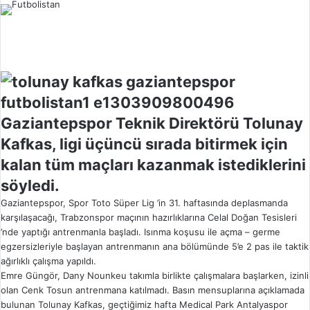
l
o
w
o
n
X
Gaziantepspor Teknik Direktörü Tolunay
Kafkas, ligi üçüncü sırada bitirmek için
kalan tüm maçları kazanmak istediklerini
söyledi.
Gaziantepspor, Spor Toto Süper Lig ’in 31. haftasında deplasmanda
karşılaşacağı, Trabzonspor maçının hazırlıklarına Celal Doğan Tesisleri
’nde yaptığı antrenmanla başladı. Isınma koşusu ile açma – germe
egzersizleriyle başlayan antrenmanın ana bölümünde 5’e 2 pas ile taktik
ağırlıklı çalışma yapıldı.
Emre Güngör, Dany Nounkeu takımla birlikte çalışmalara başlarken, izinli
olan Cenk Tosun antrenmana katılmadı. Basın mensuplarına açıklamada
bulunan Tolunay Kafkas, geçtiğimiz hafta Medical Park Antalyaspor