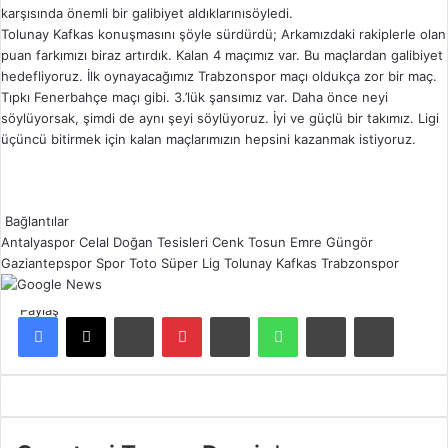
karşısında önemli bir galibiyet aldıklarınısöyledi.
Tolunay Kafkas konuşmasını şöyle sürdürdü; Arkamızdaki rakiplerle olan
puan farkımızı biraz artırdık. Kalan 4 maçımız var. Bu maçlardan galibiyet
hedefliyoruz. İlk oynayacağımız Trabzonspor maçı oldukça zor bir maç.
Tıpkı Fenerbahçe maçı gibi. 3.’lük şansımız var. Daha önce neyi
söylüyorsak, şimdi de aynı şeyi söylüyoruz. İyi ve güçlü bir takımız. Ligi
üçüncü bitirmek için kalan maçlarımızın hepsini kazanmak istiyoruz.
Bağlantılar
Antalyaspor
Celal Doğan Tesisleri
Cenk Tosun
Emre Güngör
Gaziantepspor
Spor Toto
Süper Lig
Tolunay Kafkas
Trabzonspor
Paylaş
Facebook
X
LinkedIn
Pinterest
Reddit
WhatsApp
E-Posta ile paylaş
Yazdır
G