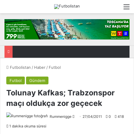
M
Futbolistan
/
Haber
/
Futbol
Futbol
Gündem
Tolunay Kafkas; Trabzonspor
maçı oldukça zor geçecek
Rummenigge
F
27/04/2011
0
418
o
1 dakika okuma süresi
l