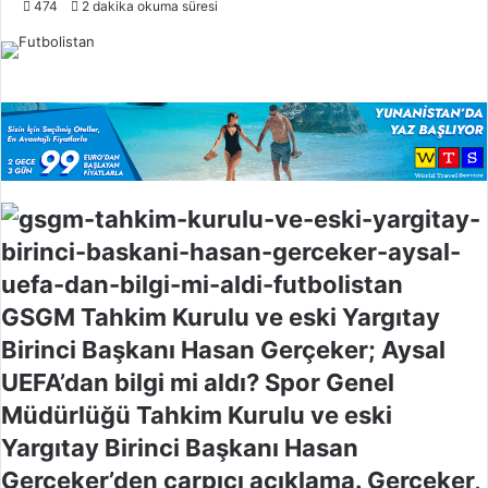
474
2 dakika okuma süresi
l
l
o
w
o
n
X
GSGM Tahkim Kurulu ve eski Yargıtay
Birinci Başkanı Hasan Gerçeker; Aysal
UEFA’dan bilgi mi aldı? Spor Genel
Müdürlüğü Tahkim Kurulu ve eski
Yargıtay Birinci Başkanı Hasan
Gerçeker’den çarpıcı açıklama. Gerçeker,