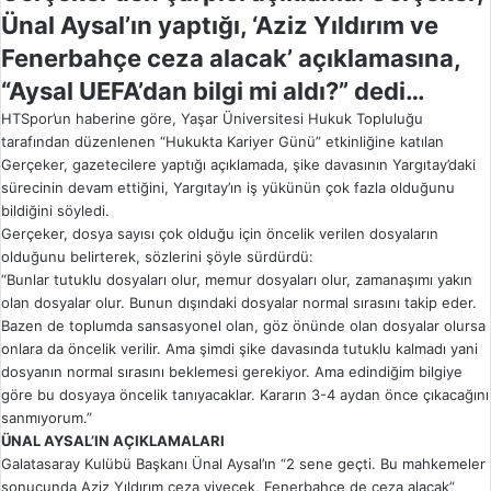
Ünal Aysal’ın yaptığı, ‘Aziz Yıldırım ve
Fenerbahçe ceza alacak’ açıklamasına,
“Aysal UEFA’dan bilgi mi aldı?” dedi…
HTSpor’un haberine göre, Yaşar Üniversitesi Hukuk Topluluğu
tarafından düzenlenen “Hukukta Kariyer Günü” etkinliğine katılan
Gerçeker, gazetecilere yaptığı açıklamada, şike davasının Yargıtay’daki
sürecinin devam ettiğini, Yargıtay’ın iş yükünün çok fazla olduğunu
bildiğini söyledi.
Gerçeker, dosya sayısı çok olduğu için öncelik verilen dosyaların
olduğunu belirterek, sözlerini şöyle sürdürdü:
“Bunlar tutuklu dosyaları olur, memur dosyaları olur, zamanaşımı yakın
olan dosyalar olur. Bunun dışındaki dosyalar normal sırasını takip eder.
Bazen de toplumda sansasyonel olan, göz önünde olan dosyalar olursa
onlara da öncelik verilir. Ama şimdi şike davasında tutuklu kalmadı yani
dosyanın normal sırasını beklemesi gerekiyor. Ama edindiğim bilgiye
göre bu dosyaya öncelik tanıyacaklar. Kararın 3-4 aydan önce çıkacağını
sanmıyorum.”
ÜNAL AYSAL’IN AÇIKLAMALARI
Galatasaray Kulübü Başkanı Ünal Aysal’ın “2 sene geçti. Bu mahkemeler
sonucunda Aziz Yıldırım ceza yiyecek, Fenerbahçe de ceza alacak”