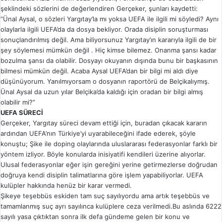
şeklindeki sözlerini de değerlendiren Gerçeker, şunları kaydetti:
“Ünal Aysal, o sözleri Yargıtay’la mı yoksa UEFA ile ilgili mi söyledi? Aynı
olaylarla ilgili UEFA’da da dosya bekliyor. Orada disiplin soruşturması
sonuçlandırılmış değil. Ama biliyorsunuz Yargıtay’ın kararıyla ilgili de bir
şey söylemesi mümkün değil . Hiç kimse bilemez. Onanma şansı kadar
bozulma şansı da olabilir. Dosyayı okuyanın dışında bunu bir başkasının
bilmesi mümkün değil. Acaba Aysal UEFA’dan bir bilgi mi aldı diye
düşünüyorum. Yanılmıyorsam o dosyanın raportörü de Belçikalıymış.
Ünal Aysal da uzun yılar Belçika’da kaldığı için oradan bir bilgi almış
olabilir mi?”
UEFA SÜRECİ
Gerçeker, Yargıtay süreci devam ettiği için, buradan çıkacak kararın
ardından UEFA’nın Türkiye’yi uyarabileceğini ifade ederek, şöyle
konuştu; Şike ile doping olaylarında uluslararası federasyonlar farklı bir
yöntem izliyor. Böyle konularda inisiyatifi kendileri üzerine alıyorlar.
Ulusal federasyonlar eğer işin gereğini yerine getirmezlerse doğrudan
doğruya kendi disiplin talimatlarına göre işlem yapabiliyorlar. UEFA
kulüpler hakkında henüz bir karar vermedi.
Şikeye teşebbüs eskiden tam suç sayılıyordu ama artık teşebbüs ve
tamamlanmış suç ayrı sayılınca kulüplere ceza verilmedi.Bu aslında 6222
sayılı yasa çıktıktan sonra ilk defa gündeme gelen bir konu ve