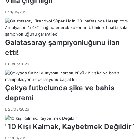
Villa çılgınlığı!
n
d
'
21/05/2026
ı
d
r
a
ı
k
l
a
d
l
Galatasaray şampiyonluğunu ilan
ı
e
etti!
!
c
.
i
09/05/2026
.
o
k
u
l
Çekya futbolunda şike ve bahis
u
depremi
a
ç
25/03/2026
t
ı
“10 Kişi Kalmak, Kaybetmek Değildir”
!
.
.
11/03/2026