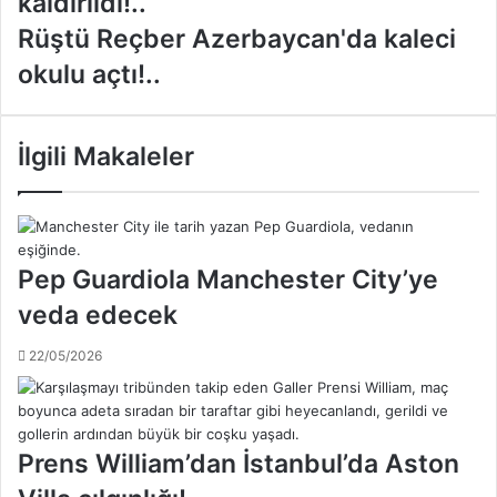
kaldırıldı!..
l
e
R
Rüştü Reçber Azerbaycan'da kaleci
y
ü
okulu açtı!..
m
ş
a
t
n
ü
S
R
İlgili Makaleler
e
e
b
ç
a
b
h
e
a
r
Pep Guardiola Manchester City’ye
s
A
veda edecek
t
z
a
e
22/05/2026
n
r
e
b
y
a
e
y
k
c
Prens William’dan İstanbul’da Aston
a
a
l