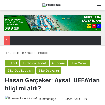
M
Futbolistan
/
Haber
/
Futbol
Futbol
Futbolda Şiddet
Gündem
Şike Çetesi
Şike Dedikoduları
Şike Dosyaları
Hasan Gerçeker; Aysal, UEFA’dan
bilgi mi aldı?
Rummenigge
F
28/05/2013
0
o