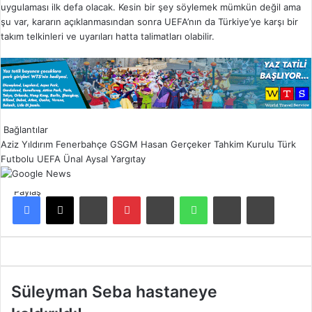
uygulaması ilk defa olacak. Kesin bir şey söylemek mümkün değil ama
şu var, kararın açıklanmasından sonra UEFA’nın da Türkiye’ye karşı bir
takım telkinleri ve uyarıları hatta talimatları olabilir.
Bağlantılar
Aziz Yıldırım
Fenerbahçe
GSGM
Hasan Gerçeker
Tahkim Kurulu
Türk
Futbolu
UEFA
Ünal Aysal
Yargıtay
Paylaş
Facebook
X
LinkedIn
Pinterest
Reddit
WhatsApp
E-Posta ile paylaş
Yazdır
S
Süleyman Seba hastaneye
ü