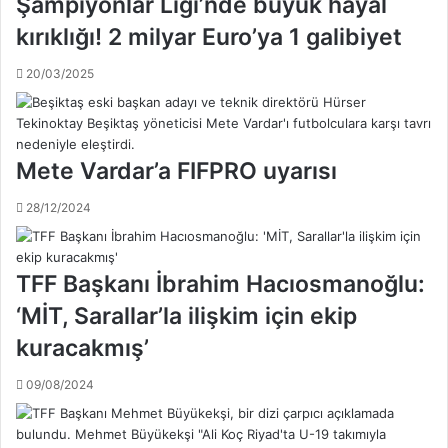
Şampiyonlar Ligi’nde büyük hayal
n
e
B
'
kırıklığı! 2 milyar Euro’ya 1 galibiyet
a
d
r
e
20/03/2025
c
C
e
a
l
n
o
e
Mete Vardar’a FIFPRO uyarısı
n
r
a
ş
28/12/2024
'
o
y
k
a
u
2
!
TFF Başkanı İbrahim Hacıosmanoğlu:
5
.
‘MİT, Sarallar’la ilişkim için ekip
0
.
m
kuracakmış’
i
l
09/08/2024
y
o
n