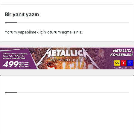
Bir yanıt yazın
Yorum yapabilmek için
oturum açmalısınız
.
Tüm Ligler
Spor Toto Süper Lig
TFF 1. Lig
TFF 2. Lig
İngiltere Premier Lig