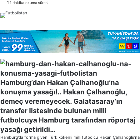
o
1 dakika okuma süresi
l
l
o
w
o
n
X
Hamburg’dan Hakan Çalhanoğlu’na
konuşma yasağı!.. Hakan Çalhanoğlu,
demeç veremeyecek. Galatasaray’ın
transfer listesinde bulunan milli
futbolcuya Hamburg tarafından röportaj
yasağı getirildi…
Hamburg’da forma giyen Türk kökenli milli futbolcu Hakan Çalhanoğlu’na