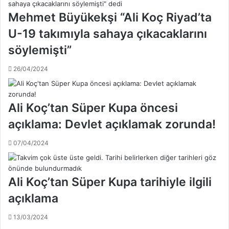
e
Mehmet Büyükekşi “Ali Koç Riyad’ta
u
r
U-19 takımıyla sahaya çıkacaklarını
o
söylemişti”
t
e
26/04/2024
k
l
i
f
Ali Koç’tan Süper Kupa öncesi
e
açıklama: Devlet açıklamak zorunda!
t
t
07/04/2024
i
!
.
Ali Koç’tan Süper Kupa tarihiyle ilgili
.
açıklama
13/03/2024