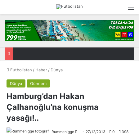
M
Futbolistan
/
Haber
/
Dünya
Dünya
Gündem
Hamburg’dan Hakan
Çalhanoğlu’na konuşma
yasağı!..
Rummenigge
F
27/12/2013
0
398