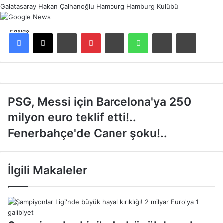
Galatasaray
Hakan Çalhanoğlu
Hamburg
Hamburg Kulübü
Paylaş
Facebook
X
LinkedIn
Pinterest
Reddit
WhatsApp
E-Posta ile paylaş
Yazdır
P
PSG, Messi için Barcelona'ya 250
S
milyon euro teklif etti!..
G
,
F
Fenerbahçe'de Caner şoku!..
M
e
e
n
s
e
İlgili Makaleler
s
r
i
b
i
a
ç
h
i
ç