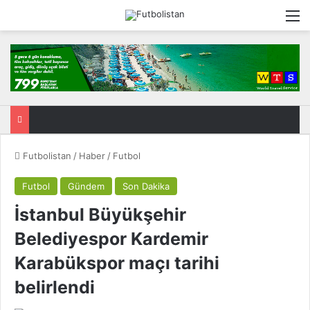
M
Futbolistan
/
Haber
/
Futbol
Futbol
Gündem
Son Dakika
İstanbul Büyükşehir
Belediyespor Kardemir
Karabükspor maçı tarihi
belirlendi