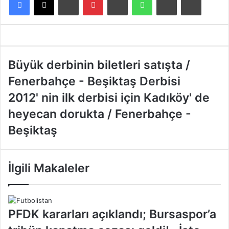
B
Büyük derbinin biletleri satışta /
ü
Fenerbahçe - Beşiktaş Derbisi
y
ü
2
2012' nin ilk derbisi için Kadıköy' de
k
0
heyecan dorukta / Fenerbahçe -
d
1
e
2
Beşiktaş
r
'
b
n
i
i
İlgili Makaleler
n
n
i
i
n
l
b
k
PFDK kararları açıklandı; Bursaspor’a
i
d
l
e