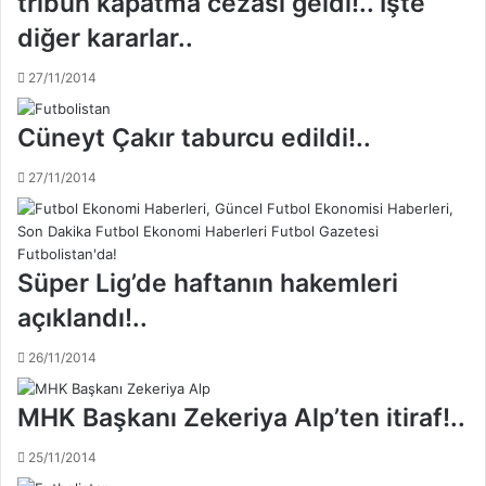
tribün kapatma cezası geldi!.. İşte
e
r
diğer kararlar..
t
b
l
i
e
27/11/2014
s
r
i
i
i
Cüneyt Çakır taburcu edildi!..
s
ç
a
i
27/11/2014
t
n
ı
K
ş
a
t
d
Süper Lig’de haftanın hakemleri
a
ı
/
k
açıklandı!..
F
ö
e
y
26/11/2014
n
'
e
d
MHK Başkanı Zekeriya Alp’ten itiraf!..
r
e
b
h
25/11/2014
a
e