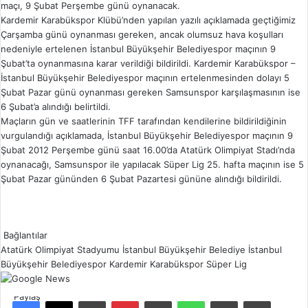
maçı, 9 Şubat Perşembe günü oynanacak.
Kardemir Karabükspor Klübü’nden yapılan yazılı açıklamada geçtiğimiz
Çarşamba günü oynanması gereken, ancak olumsuz hava koşulları
nedeniyle ertelenen İstanbul Büyükşehir Belediyespor maçının 9
Şubat’ta oynanmasına karar verildiği bildirildi. Kardemir Karabükspor –
İstanbul Büyükşehir Belediyespor maçının ertelenmesinden dolayı 5
Şubat Pazar günü oynanması gereken Samsunspor karşılaşmasının ise
6 Şubat’a alındığı belirtildi.
Maçların gün ve saatlerinin TFF tarafından kendilerine bildirildiğinin
vurgulandığı açıklamada, İstanbul Büyükşehir Belediyespor maçının 9
Şubat 2012 Perşembe günü saat 16.00’da Atatürk Olimpiyat Stadı’nda
oynanacağı, Samsunspor ile yapılacak Süper Lig 25. hafta maçının ise 5
Şubat Pazar gününden 6 Şubat Pazartesi gününe alındığı bildirildi.
Bağlantılar
Atatürk Olimpiyat Stadyumu
İstanbul Büyükşehir Belediye
İstanbul
Büyükşehir Belediyespor
Kardemir Karabükspor
Süper Lig
Paylaş
Facebook
X
LinkedIn
Pinterest
Reddit
WhatsApp
E-Posta ile paylaş
Yazdır