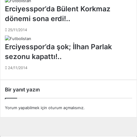
h
y
ç
Erciyesspor’da Bülent Korkmaz
e
e
c
dönemi sona erdi!..
-
a
B
n
25/11/2014
e
d
ş
o
Erciyesspor’da şok; İlhan Parlak
i
r
k
u
sezonu kapattı!..
t
k
a
t
24/11/2014
ş
a
D
/
e
F
Bir yanıt yazın
r
e
b
n
i
e
Yorum yapabilmek için
oturum açmalısınız
.
s
r
i
b
a
h
ç