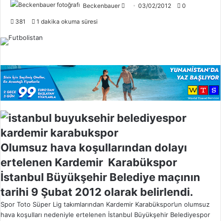
Beckenbauer
F
03/02/2012
0
o
381
1 dakika okuma süresi
l
l
o
w
o
n
X
Olumsuz hava koşullarından dolayı
ertelenen Kardemir Karabükspor
İstanbul Büyükşehir Belediye maçının
tarihi 9 Şubat 2012 olarak belirlendi.
Spor Toto Süper Lig takımlarından Kardemir Karabükspor’un olumsuz
hava koşulları nedeniyle ertelenen İstanbul Büyükşehir Belediyespor