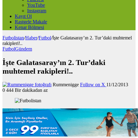
YouTube
Instagram
Kayıt Ol
Rastgele Makale
Kenar Bölmesi
Futbolistan
/
Haber
/
Futbol
/
İşte Galatasaray’ın 2. Tur’daki muhtemel
rakipleri!..
Futbol
Gündem
İşte Galatasaray’ın 2. Tur’daki
muhtemel rakipleri!..
Rummenigge
Follow on X
11/12/2013
0
444
Bir dakikadan az