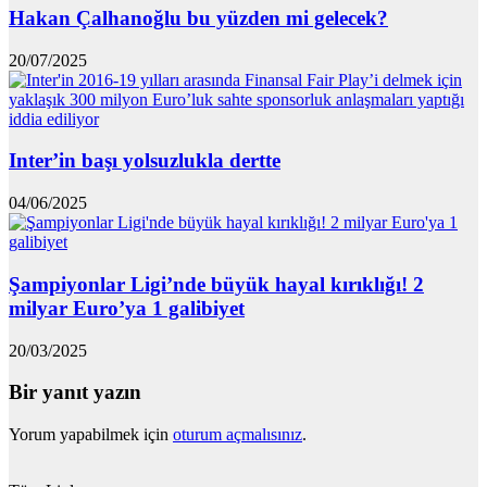
Hakan Çalhanoğlu bu yüzden mi gelecek?
20/07/2025
Inter’in başı yolsuzlukla dertte
04/06/2025
Şampiyonlar Ligi’nde büyük hayal kırıklığı! 2
milyar Euro’ya 1 galibiyet
20/03/2025
Bir yanıt yazın
Yorum yapabilmek için
oturum açmalısınız
.