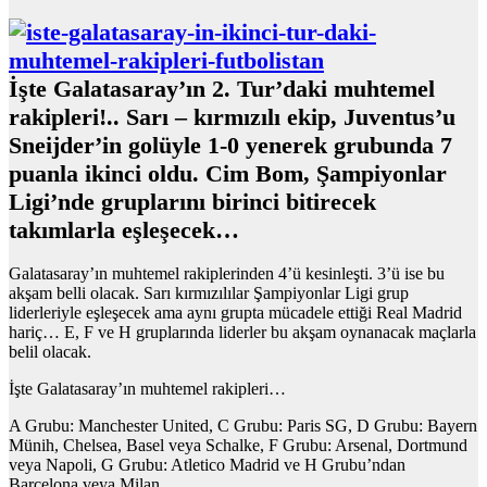
İşte Galatasaray’ın 2. Tur’daki muhtemel
rakipleri!.. Sarı – kırmızılı ekip, Juventus’u
Sneijder’in golüyle 1-0 yenerek grubunda 7
puanla ikinci oldu. Cim Bom, Şampiyonlar
Ligi’nde gruplarını birinci bitirecek
takımlarla eşleşecek…
Galatasaray’ın muhtemel rakiplerinden 4’ü kesinleşti. 3’ü ise bu
akşam belli olacak. Sarı kırmızılılar Şampiyonlar Ligi grup
liderleriyle eşleşecek ama aynı grupta mücadele ettiği Real Madrid
hariç… E, F ve H gruplarında liderler bu akşam oynanacak maçlarla
belil olacak.
İşte Galatasaray’ın muhtemel rakipleri…
A Grubu: Manchester United, C Grubu: Paris SG, D Grubu: Bayern
Münih, Chelsea, Basel veya Schalke, F Grubu: Arsenal, Dortmund
veya Napoli, G Grubu: Atletico Madrid ve H Grubu’ndan
Barcelona veya Milan…