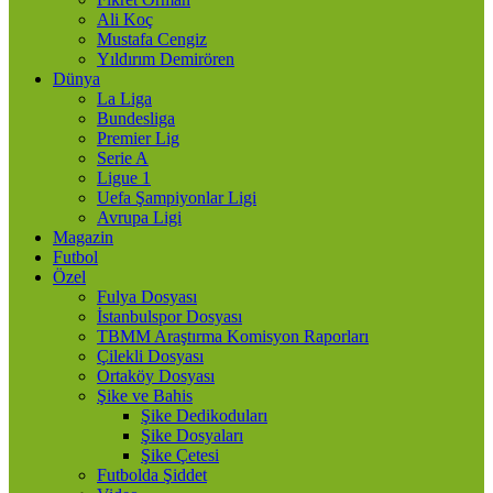
Ali Koç
Mustafa Cengiz
Yıldırım Demirören
Dünya
La Liga
Bundesliga
Premier Lig
Serie A
Ligue 1
Uefa Şampiyonlar Ligi
Avrupa Ligi
Magazin
Futbol
Özel
Fulya Dosyası
İstanbulspor Dosyası
TBMM Araştırma Komisyon Raporları
Çilekli Dosyası
Ortaköy Dosyası
Şike ve Bahis
Şike Dedikoduları
Şike Dosyaları
Şike Çetesi
Futbolda Şiddet