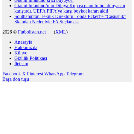
Gianni Infantino krizi büyüyor!
Gianni Infantino’nun Dünya Kupası planı futbol dünyasını
karıştırdı. UEFA FIFA’ya karşı boykot kararı aldı!
Southampton Teknik Direktörü Tonda Eckert’e “Casusluk”
Skandalı Nedeniyle FA Suçlaması
2026 ©
Futbolistan.net
| (
XML
)
Anasayfa
Hakkımızda
Künye
Gizlilik Politikası
İletişim
Facebook
X
Pinterest
WhatsApp
Telegram
Başa dön tuşu