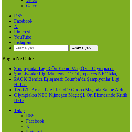
Video
Galeri
RSS
Facebook
X
Pinterest
YouTube
Instagram
Arama yap ...
Bugün Ne Oldu?
Şampiyonlar Ligi 3 Ön Eleme Maç Özeti Olympiacos
Şampiyonlar Ligi Muhtemel 11: Olympiacos NEC Maçı
PAOK Benfica Eşleşmesi: Toumba’da Şampiyonlar Ligi
Haftası
Tzolis’in Arsenal’de İlk Golü: Girona Maçında Sahne Aldı
Olympiakos NEC Nijmegen Maçı: ŞL Ön Elemesinde Kritik
Hafta
Takip
RSS
Facebook
X
Pinterest