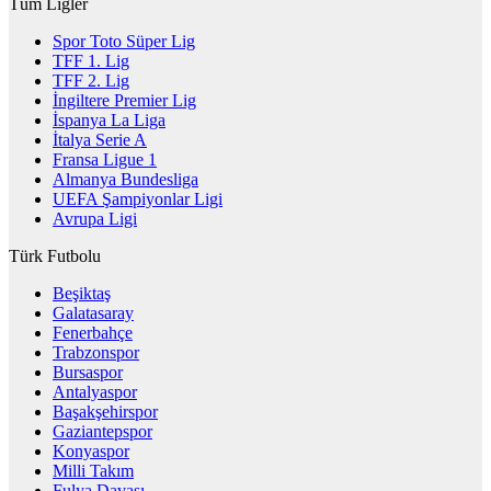
Tüm Ligler
Spor Toto Süper Lig
TFF 1. Lig
TFF 2. Lig
İngiltere Premier Lig
İspanya La Liga
İtalya Serie A
Fransa Ligue 1
Almanya Bundesliga
UEFA Şampiyonlar Ligi
Avrupa Ligi
Türk Futbolu
Beşiktaş
Galatasaray
Fenerbahçe
Trabzonspor
Bursaspor
Antalyaspor
Başakşehirspor
Gaziantepspor
Konyaspor
Milli Takım
Fulya Davası