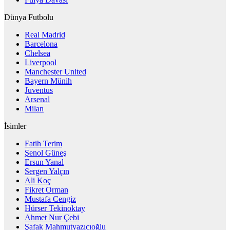
Dünya Futbolu
Real Madrid
Barcelona
Chelsea
Liverpool
Manchester United
Bayern Münih
Juventus
Arsenal
Milan
İsimler
Fatih Terim
Şenol Güneş
Ersun Yanal
Sergen Yalçın
Ali Koç
Fikret Orman
Mustafa Cengiz
Hürser Tekinoktay
Ahmet Nur Çebi
Şafak Mahmutyazıcıoğlu