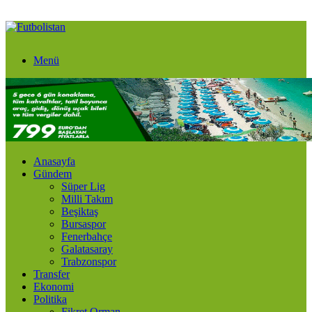
Menü
Anasayfa
Gündem
Süper Lig
Milli Takım
Beşiktaş
Bursaspor
Fenerbahçe
Galatasaray
Trabzonspor
Transfer
Ekonomi
Politika
Fikret Orman