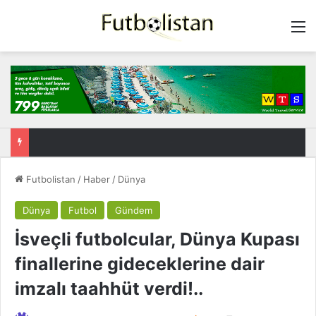
M
Futbolistan
/
Haber
/
Dünya
Dünya
Futbol
Gündem
İsveçli futbolcular, Dünya Kupası
finallerine gideceklerine dair
imzalı taahhüt verdi!..