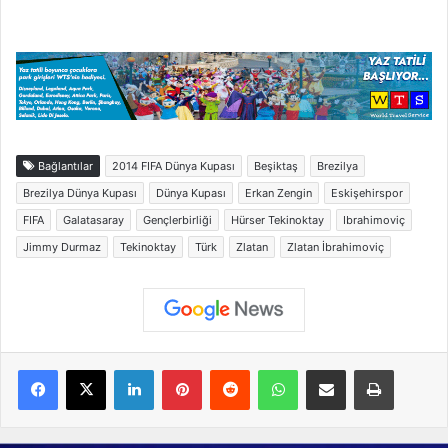
Bağlantılar
2014 FIFA Dünya Kupası
Beşiktaş
Brezilya
Brezilya Dünya Kupası
Dünya Kupası
Erkan Zengin
Eskişehirspor
FIFA
Galatasaray
Gençlerbirliği
Hürser Tekinoktay
Ibrahimoviç
Jimmy Durmaz
Tekinoktay
Türk
Zlatan
Zlatan İbrahimoviç
Facebook
X
LinkedIn
Pinterest
Reddit
WhatsApp
E-Posta ile paylaş
Yazdır