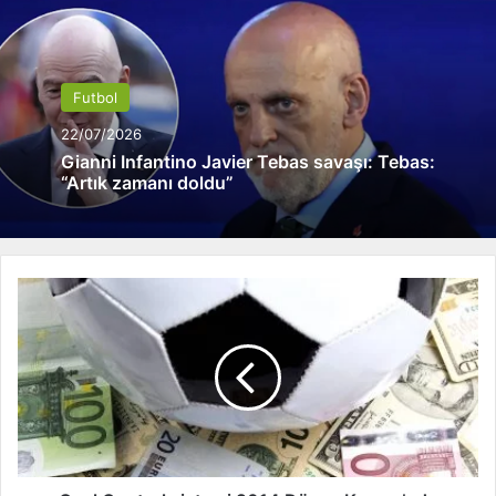
Futbol
22/07/2026
Gianni Infantino Javier Tebas savaşı: Tebas:
“Artık zamanı doldu”
G
o
a
l
C
o
n
t
r