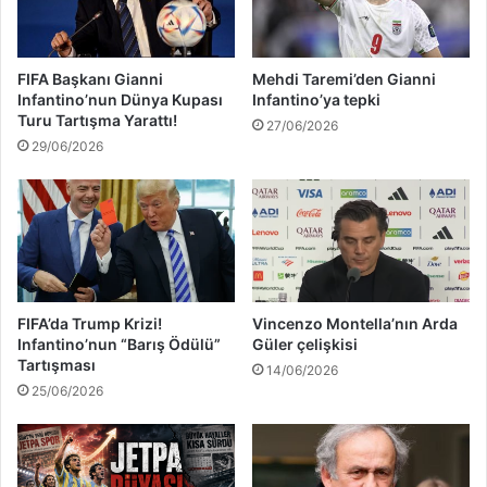
s
t
ı
o
’
n
FIFA Başkanı Gianni
Mehdi Taremi’den Gianni
n
y
Infantino’nun Dünya Kupası
Infantino’ya tepki
d
a
Turu Tartışma Yarattı!
27/06/2026
a
'
29/06/2026
k
d
u
a
l
!
l
.
a
.
n
ı
l
FIFA’da Trump Krizi!
Vincenzo Montella’nın Arda
a
Infantino’nun “Barış Ödülü”
Güler çelişkisi
c
Tartışması
14/06/2026
a
25/06/2026
k
!
.
.