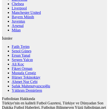
Chelsea
Liverpool
Manchester United
Bayern Münih
Juventus
Arsenal
Milan
İsimler
Fatih Terim
Şenol Güneş
Ersun Yanal
Sergen Yalçın
Ali Koç
Fikret Orman
Mustafa Cengiz
Hürser Tekinoktay
Ahmet Nur Çebi
Şafak Mahmutyazıcıoğlu
Yıldırım Demirören
Futbolistan Hakkında
Türkiye'nin en kaliteli Futbol Gazetesi, Türkiye ve Dünyadan Son
Dakika Futbol Haberleri, Futbolun Bilinmeyen Yüzü futbolistan.net