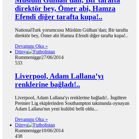
Müslüm Gülhan’dan; Bir tarafta
direktör bey, Ömer abi, Hamza
Efendi diğer tarafta kupa!..
NationalTurk yorumcusu Müslüm Gülhan’dan; Bir tarafta
direktör bey, Ömer abi Hamza Efendi diğer tarafta kupa!..
Devamını Oku »
Dünya
Rummenigge
27/06/2014
533
Liverpool, Adam Lallana’yı
renklerine bağladı!..
Liverpool, Adam Lallana'yı renklerine bağladı!.. İngiltere
Premier Lig ekiplerinden Southampton takımında oynayan
Adam Lallana'nın yeni kulübü belli oldu...
Devamını Oku »
Dünya
Rummenigge
10/06/2014
438