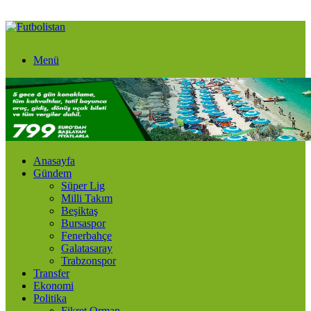
Menü
Anasayfa
Gündem
Süper Lig
Milli Takım
Beşiktaş
Bursaspor
Fenerbahçe
Galatasaray
Trabzonspor
Transfer
Ekonomi
Politika
Fikret Orman