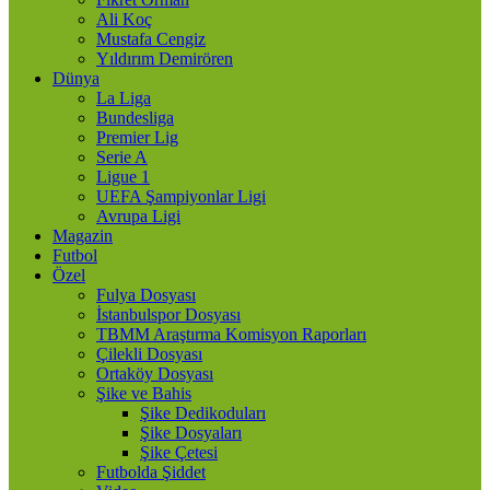
Ali Koç
Mustafa Cengiz
Yıldırım Demirören
Dünya
La Liga
Bundesliga
Premier Lig
Serie A
Ligue 1
UEFA Şampiyonlar Ligi
Avrupa Ligi
Magazin
Futbol
Özel
Fulya Dosyası
İstanbulspor Dosyası
TBMM Araştırma Komisyon Raporları
Çilekli Dosyası
Ortaköy Dosyası
Şike ve Bahis
Şike Dedikoduları
Şike Dosyaları
Şike Çetesi
Futbolda Şiddet