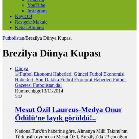
YouTube
Instagram
Kayıt Ol
Rastgele Makale
Kenar Bölmesi
Futbolistan
/
Brezilya Dünya Kupası
Brezilya Dünya Kupası
Dünya
Rummenigge
13/11/2014
542
Mesut Özil Laureus-Medya Onur
Ödülü’ne layık görüldü!..
NationalTurk'ün haberine göre, Almanya Milli Takımı'nın
Türk asıllı oyuncusu Mesut Özil, Brezilya’da 23 çocuğun