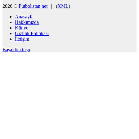
2026 ©
Futbolistan.net
| (
XML
)
Anasayfa
Hakkımızda
Künye
Gizlilik Politikası
İletişim
Başa dön tuşu