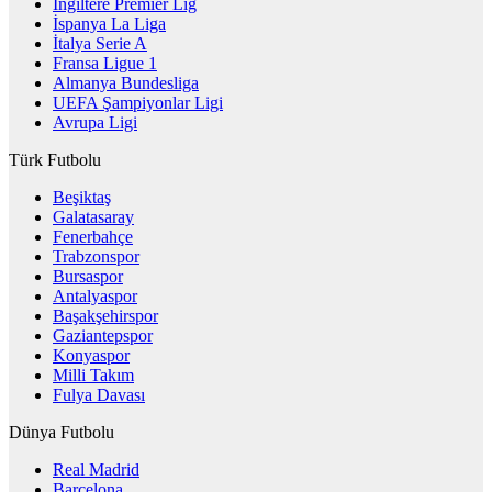
İngiltere Premier Lig
İspanya La Liga
İtalya Serie A
Fransa Ligue 1
Almanya Bundesliga
UEFA Şampiyonlar Ligi
Avrupa Ligi
Türk Futbolu
Beşiktaş
Galatasaray
Fenerbahçe
Trabzonspor
Bursaspor
Antalyaspor
Başakşehirspor
Gaziantepspor
Konyaspor
Milli Takım
Fulya Davası
Dünya Futbolu
Real Madrid
Barcelona