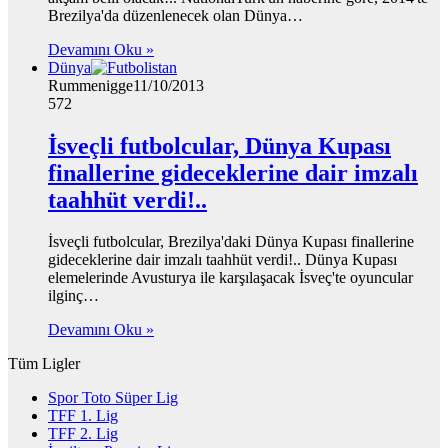
Brezilya'da düzenlenecek olan Dünya…
Devamını Oku »
Dünya
Rummenigge
11/10/2013
572
İsveçli futbolcular, Dünya Kupası
finallerine gideceklerine dair imzalı
taahhüt verdi!..
İsveçli futbolcular, Brezilya'daki Dünya Kupası finallerine
gideceklerine dair imzalı taahhüt verdi!.. Dünya Kupası
elemelerinde Avusturya ile karşılaşacak İsveç'te oyuncular
ilginç…
Devamını Oku »
Tüm Ligler
Spor Toto Süper Lig
TFF 1. Lig
TFF 2. Lig