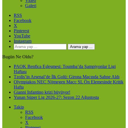
Video
Galeri
RSS
Facebook
X
Pinterest
YouTube
Instagram
Arama yap ...
Bugün Ne Oldu?
PAOK Benfica Eşleşmesi: Toumba’da Şampiyonlar Ligi
Haftası
Tzolis’in Arsenal’de İlk Golü: Girona Maçında Sahne Aldı
Olympiakos NEC Nijmegen Maçı: ŞL Ön Elemesinde Kritik
Hafta
Gianni Infantino krizi büyüyor!
Yunan Süper Lig 2026-27: Sezon 22 Ağustosta
Takip
RSS
Facebook
X
Pinterest