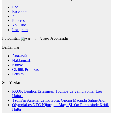
RSS
Facebook
X
Pinterest
YouTube
Instagram
Futbolistan
Abonesidir
Bağlantılar
Anasayfa
Hakkımızda
Künye
Gizlilik Politikası
İletişim
Son Yazılar
PAOK Benfica Eşleşmesi: Toumba’da Şampiyonlar Ligi
Haftası
Tzolis’in Arsenal’de İlk Golü: Girona Maçında Sahne Aldı
Olympiakos NEC Nijmegen Maçı: ŞL Ön Elemesinde Kritik
Hafta