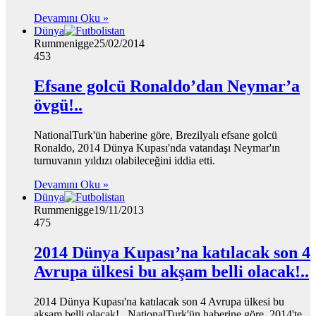
Devamını Oku »
Dünya
Rummenigge
25/02/2014
453
Efsane golcü Ronaldo’dan Neymar’a
övgü!..
NationalTurk'ün haberine göre, Brezilyalı efsane golcü
Ronaldo, 2014 Dünya Kupası'nda vatandaşı Neymar'ın
turnuvanın yıldızı olabileceğini iddia etti.
Devamını Oku »
Dünya
Rummenigge
19/11/2013
475
2014 Dünya Kupası’na katılacak son 4
Avrupa ülkesi bu akşam belli olacak!..
2014 Dünya Kupası'na katılacak son 4 Avrupa ülkesi bu
akşam belli olacak!.. NationalTurk'ün haberine göre, 2014'te