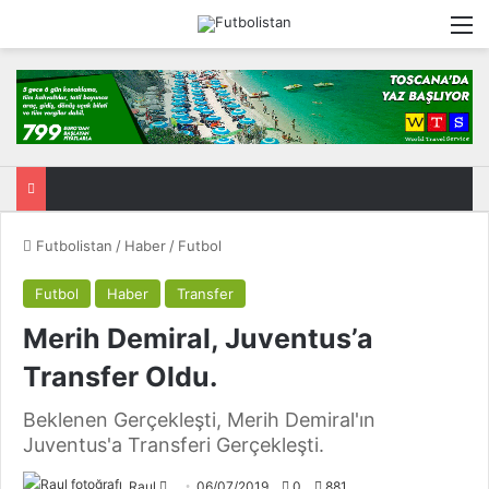
M
Futbolistan
/
Haber
/
Futbol
Futbol
Haber
Transfer
Merih Demiral, Juventus’a
Transfer Oldu.
Beklenen Gerçekleşti, Merih Demiral'ın
Juventus'a Transferi Gerçekleşti.
Raul
F
06/07/2019
0
881