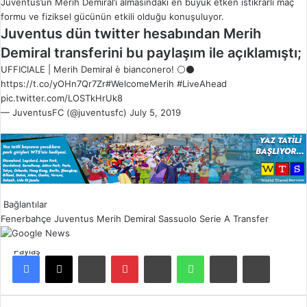
Juventus’un Merih Demiral’ı almasındaki en büyük etken istikrarlı maç
formu ve fiziksel gücünün etkili olduğu konuşuluyor.
Juventus dün twitter hesabından Merih
Demiral transferini bu paylaşım ile açıklamıştı;
UFFICIALE | Merih Demiral è bianconero! ⚪️⚫️
https://t.co/yOHn7Qr7Zr
#WelcomeMerih
#LiveAhead
pic.twitter.com/LOSTkHrUk8
— JuventusFC (@juventusfc)
July 5, 2019
Bağlantılar
Fenerbahçe
Juventus
Merih Demiral
Sassuolo
Serie A
Transfer
Paylaş
Facebook
X
LinkedIn
Pinterest
Reddit
WhatsApp
E-Posta ile paylaş
Yazdır