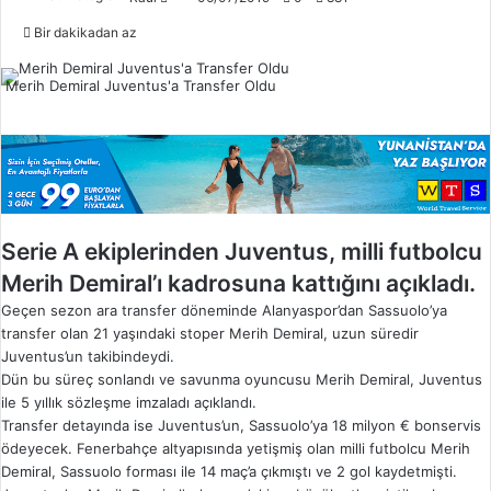
o
Bir dakikadan az
l
l
Merih Demiral Juventus'a Transfer Oldu
o
w
o
n
X
Serie A ekiplerinden Juventus, milli futbolcu
Merih Demiral’ı kadrosuna kattığını açıkladı.
Geçen sezon ara transfer döneminde Alanyaspor’dan Sassuolo’ya
transfer olan 21 yaşındaki stoper Merih Demiral, uzun süredir
Juventus’un takibindeydi.
Dün bu süreç sonlandı ve savunma oyuncusu Merih Demiral, Juventus
ile 5 yıllık sözleşme imzaladı açıklandı.
Transfer detayında ise Juventus’un, Sassuolo’ya 18 milyon € bonservis
ödeyecek. Fenerbahçe altyapısında yetişmiş olan milli futbolcu Merih
Demiral, Sassuolo forması ile 14 maç’a çıkmıştı ve 2 gol kaydetmişti.