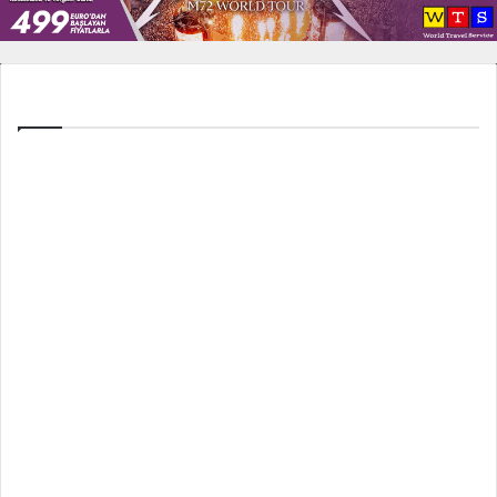
Tüm Ligler
Spor Toto Süper Lig
TFF 1. Lig
TFF 2. Lig
İngiltere Premier Lig
İspanya La Liga
İtalya Serie A
Fransa Ligue 1
Almanya Bundesliga
UEFA Şampiyonlar Ligi
Avrupa Ligi