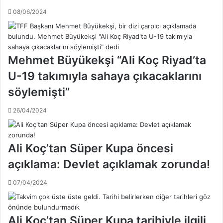
i
r
08/06/2024
y
a
a
n
A
s
l
f
p
Mehmet Büyükekşi “Ali Koç Riyad’ta
e
O
r
U-19 takımıyla sahaya çıkacaklarını
l
H
d
söylemişti”
a
u
b
26/04/2024
e
r
l
e
Ali Koç’tan Süper Kupa öncesi
r
açıklama: Devlet açıklamak zorunda!
i
07/04/2024
Ali Koç’tan Süper Kupa tarihiyle ilgili