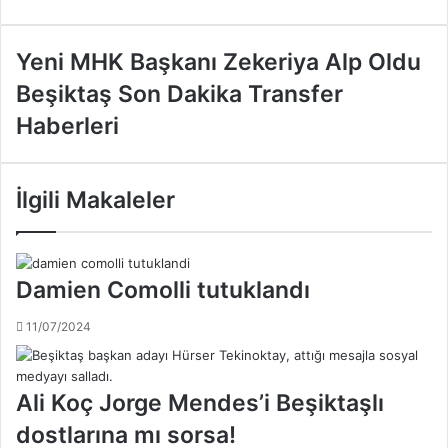
Y
Yeni MHK Başkanı Zekeriya Alp Oldu
e
B
Beşiktaş Son Dakika Transfer
n
e
i
Haberleri
ş
M
i
H
k
K
t
İlgili Makaleler
B
a
a
ş
ş
S
k
o
Damien Comolli tutuklandı
a
n
n
D
11/07/2024
ı
a
Z
k
e
i
k
Ali Koç Jorge Mendes’i Beşiktaşlı
k
e
a
dostlarına mı sorsa!
r
T