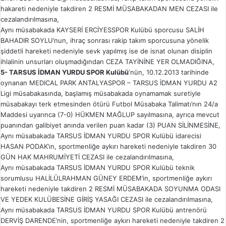
hakareti nedeniyle takdiren 2 RESMİ MÜSABAKADAN MEN CEZASI ile
cezalandırılmasına,
Aynı müsabakada KAYSERİ ERCİYESSPOR Kulübü sporcusu SALİH
BAHADIR SOYLU’nun, ihraç sonrası rakip takım sporcusuna yönelik
şiddetli hareketi nedeniyle sevk yapılmış ise de isnat olunan disiplin
ihlalinin unsurları oluşmadığından CEZA TAYİNİNE YER OLMADIĞINA,
5- TARSUS İDMAN YURDU SPOR Kulübü
‘nün, 10.12.2013 tarihinde
oynanan MEDICAL PARK ANTALYASPOR – TARSUS İDMAN YURDU A2
Ligi müsabakasında, başlamış müsabakada oynamamak suretiyle
müsabakayı terk etmesinden ötürü Futbol Müsabaka Talimatı’nın 24/a
Maddesi uyarınca (7-0) HÜKMEN MAĞLUP sayılmasına, ayrıca mevcut
puanından galibiyet anında verilen puan kadar (3) PUAN SİLİNMESİNE,
Aynı müsabakada TARSUS İDMAN YURDU SPOR Kulübü idarecisi
HASAN PODAK’ın, sportmenliğe aykırı hareketi nedeniyle takdiren 30
GÜN HAK MAHRUMİYETİ CEZASI ile cezalandırılmasına,
Aynı müsabakada TARSUS İDMAN YURDU SPOR Kulübü teknik
sorumlusu HALİLÜLRAHMAN GÜNEY ERDEM’in, sportmenliğe aykırı
hareketi nedeniyle takdiren 2 RESMİ MÜSABAKADA SOYUNMA ODASI
VE YEDEK KULÜBESİNE GİRİŞ YASAĞI CEZASI ile cezalandırılmasına,
Aynı müsabakada TARSUS İDMAN YURDU SPOR Kulübü antrenörü
DERVİŞ DARENDE’nin, sportmenliğe aykırı hareketi nedeniyle takdiren 2