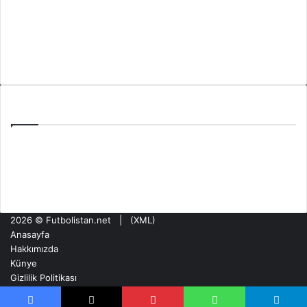
Künye
Gizlilik Politikası
İletişim
Son Yazılar
PAOK Benfica Eşleşmesi: Toumba’da Şampiyonlar Ligi Haftası
Tzolis’in Arsenal’de İlk Golü: Girona Maçında Sahne Aldı
Olympiakos NEC Nijmegen Maçı: ŞL Ön Elemesinde Kritik Hafta
2026 ©
Futbolistan.net
| (
XML
)
Anasayfa
Hakkımızda
Künye
Gizlilik Politikası
İletişim
Başa