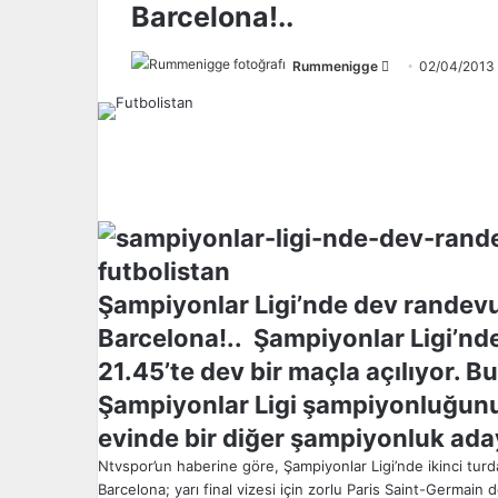
Barcelona!..
Rummenigge
F
02/04/2013
o
l
l
o
w
o
n
X
Şampiyonlar Ligi’nde dev randevu
Barcelona!.. Şampiyonlar Ligi’nd
21.45’te dev bir maçla açılıyor. B
Şampiyonlar Ligi şampiyonluğunu
evinde bir diğer şampiyonluk aday
Ntvspor’un haberine göre, Şampiyonlar Ligi’nde ikinci turd
Barcelona; yarı final vizesi için zorlu Paris Saint-Germain