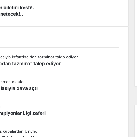
iletini kesti!..
netecek!..
o’dan tazminat talep ediyor
diasıyla dava açtı
piyonlar Ligi zaferi