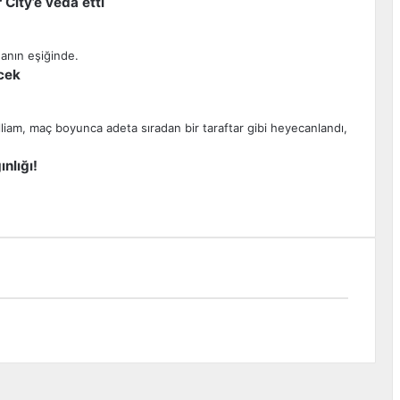
City’e veda etti
cek
nlığı!