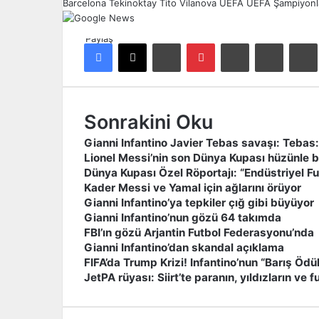
Barcelona
Tekinoktay
Tito Vilanova
UEFA
UEFA Şampiyonla
Paylaş
Facebook
X
LinkedIn
Pinterest
Reddit
E-Posta ile paylaş
Ya
Sonrakini Oku
Gianni Infantino Javier Tebas savaşı: Tebas:
Lionel Messi’nin son Dünya Kupası hüzünle bi
Dünya Kupası Özel Röportajı: “Endüstriyel Fut
Kader Messi ve Yamal için ağlarını örüyor
Gianni Infantino’ya tepkiler çığ gibi büyüyor
Gianni Infantino’nun gözü 64 takımda
FBI’ın gözü Arjantin Futbol Federasyonu’nda
Gianni Infantino’dan skandal açıklama
FIFA’da Trump Krizi! Infantino’nun “Barış Ödü
JetPA rüyası: Siirt’te paranın, yıldızların ve