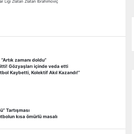
r Ligi
Zlatan
Zlatan İbrahimoviç
zdır
 “Artık zamanı doldu”
tti! Gözyaşları içinde veda etti
bol Kaybetti, Kolektif Akıl Kazandı!”
lü” Tartışması
 futbolun kısa ömürlü masalı