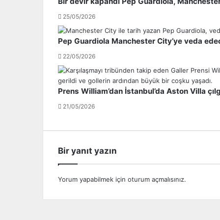
Bir devir kapandı Pep Guardiola, Manchester 
a
n
25/05/2026
m
ı
a
W
n
i
Pep Guardiola Manchester City’ye veda ede
,
l
22/05/2026
C
l
a
i
n
a
Prens William’dan İstanbul’da Aston Villa çılgı
e
m
r
C
21/05/2026
E
o
r
l
k
l
i
u
Bir yanıt yazın
n
m
'
y
i
ö
Yorum yapabilmek için
oturum açmalısınız
.
n
n
b
e
i
t
l
e