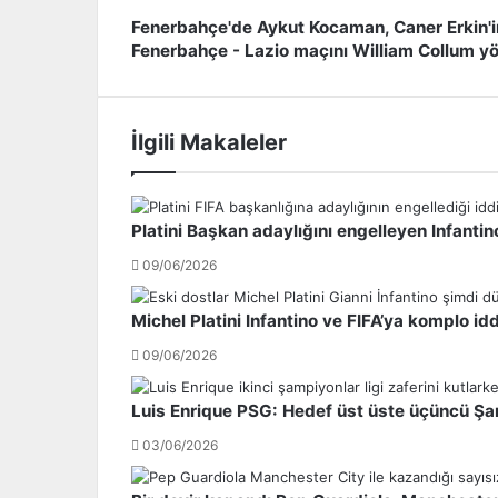
Fenerbahçe'de Aykut Kocaman, Caner Erkin'in b
F
Fenerbahçe - Lazio maçını William Collum yö
e
F
n
e
e
n
r
e
İlgili Makaleler
b
r
a
b
h
a
ç
h
Platini Başkan adaylığını engelleyen Infantin
e
ç
'
e
09/06/2026
d
-
e
L
Michel Platini Infantino ve FIFA’ya komplo id
A
a
y
z
09/06/2026
k
i
u
o
Luis Enrique PSG: Hedef üst üste üçüncü Şam
t
m
03/06/2026
K
a
o
ç
c
ı