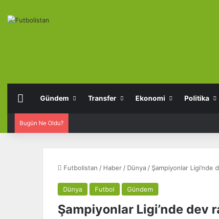
Anasayfa
Gündem
Transfer
Ekonomi
Politika
Bugün Ne Oldu?
Futbolistan
/
Haber
/
Dünya
/
Şampiyonlar Ligi’nde d
Dünya
Futbol
Gündem
Şampiyonlar Ligi’nde dev r