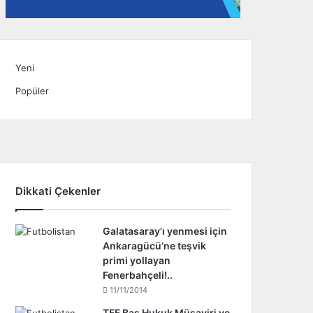
Yeni
Popüler
Dikkati Çekenler
Galatasaray’ı yenmesi için
Ankaragücü’ne teşvik
primi yollayan
Fenerbahçeli!..
11/11/2014
TFF Baş Hukuk Müşaviri ve