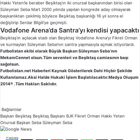
Hakkı Yeten’le beraber Beşiktaş’ın iki onursal başkanından birisi olan
Süleyman Seba Mart 2000 yılında yapılan kongrede aday olmayarak
başkanlıktan çekilmiş böylece Beşiktaş başkanlığı 16 yıl sonra el
değiştirip Serdar Bilgili’ye geçmişti.
Vodafone Arena’da Santra’yı kendisi yapacaktı
Beşiktaş’ın açılacak stadı olan Beşiktaş Vodafone Arena’yı Fikret Orman
ve kurmayları Süleyman Seba’nın santra yapmasıyla açmak istiyorlardı.
Futbolistan ekibi olarak Büyük Başkan Süleyman Seba’nın
MekanıCennet olsun.Tüm sevenleri ve Beşiktaş camiasının başı
sağolsun.
Futbolistan.net Haberleri Kaynak Gösterilerek Dahi Hiçbir Şekilde
Kullanılamaz.Aksi Halde Hukuki İşlem Başlatılacaktır.Medya Oluşum
2014® .Tüm Hakları Saklıdır.
Bağlantılar
Başkan
Beşiktaş
Beşiktaş Başkanı
BJK
Fikret Orman
Hakkı Yeten
Onursal Başkan
Seba
Süleyman Seba
Paylaş
Facebook
X
LinkedIn
Pinterest
Reddit
WhatsApp
E-Posta ile paylaş
Yazdır