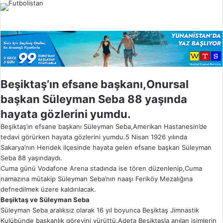
l
o
w
o
n
X
Beşiktaş’ın efsane başkanı,Onursal
başkan Süleyman Seba 88 yaşında
hayata gözlerini yumdu.
Beşiktaş’ın efsane başkanı Süleyman Seba,Amerikan Hastanesin’de
tedavi görürken hayata gözlerini yumdu.5 Nisan 1926 yılında
Sakarya’nın Hendek ilçesinde hayata gelen efsane başkan Süleyman
Seba 88 yaşındaydı.
Cuma günü Vodafone Arena stadında ise tören düzenlenip,Cuma
namazına mütakip Süleyman Seba’nın naaşı Feriköy Mezalığına
defnedilmek üzere kaldırılacak.
Beşiktaş ve Süleyman Seba
Süleyman Seba aralıksız olarak 16 yıl boyunca Beşiktaş Jimnastik
Kulübünde başkanlık görevini yürüttü.Adeta Beşiktaşla anılan isimlerin