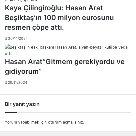
p
ş
Kaya Çilingiroğlu: Hasan Arat
o
a
l
Beşiktaş’ın 100 milyon eurosunu
l
u
m
resmen çöpe attı.
y
a
o
d
30/11/2024
r
ı
!
.
.
.
Hasan Arat”Gitmem gerekiyordu ve
.
.
İ
gidiyorum”
ş
t
29/11/2024
e
S
ü
Bir yanıt yazın
l
e
y
Yorum yapabilmek için
oturum açmalısınız
.
m
a