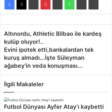
A
Altınordu, Athletic Bilbao ile kardeş
l
kulüp oluyor!..
t
ı
E
Evini ipotek etti,bankalardan tek
n
v
kuruş almadı...İşte Süleyman
o
i
r
n
ağabey'in veda konuşması...
d
i
u
i
,
p
İlgili Makaleler
A
o
t
t
h
e
l
k
Futbol Dünyası Ayfer Atay’ı kaybetti
e
e
t
t