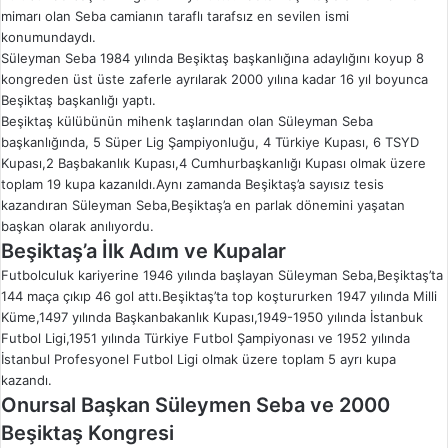
mimarı olan Seba camianın taraflı tarafsız en sevilen ismi
konumundaydı.
Süleyman Seba 1984 yılında Beşiktaş başkanlığına adaylığını koyup 8
kongreden üst üste zaferle ayrılarak 2000 yılına kadar 16 yıl boyunca
Beşiktaş başkanlığı yaptı.
Beşiktaş külübünün mihenk taşlarından olan Süleyman Seba
başkanlığında, 5 Süper Lig Şampiyonluğu, 4 Türkiye Kupası, 6 TSYD
Kupası,2 Başbakanlık Kupası,4 Cumhurbaşkanlığı Kupası olmak üzere
toplam 19 kupa kazanıldı.Aynı zamanda Beşiktaş’a sayısız tesis
kazandıran Süleyman Seba,Beşiktaş’a en parlak dönemini yaşatan
başkan olarak anılıyordu.
Beşiktaş’a İlk Adım ve Kupalar
Futbolculuk kariyerine 1946 yılında başlayan Süleyman Seba,Beşiktaş’ta
144 maça çıkıp 46 gol attı.Beşiktaş’ta top koştururken 1947 yılında Milli
Küme,1497 yılında Başkanbakanlık Kupası,1949-1950 yılında İstanbuk
Futbol Ligi,1951 yılında Türkiye Futbol Şampiyonası ve 1952 yılında
İstanbul Profesyonel Futbol Ligi olmak üzere toplam 5 ayrı kupa
kazandı.
Onursal Başkan Süleymen Seba ve 2000
Beşiktaş Kongresi