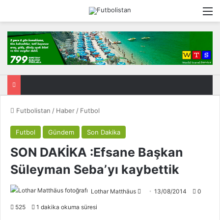
M
Futbolistan
/
Haber
/
Futbol
Futbol
Gündem
Son Dakika
SON DAKİKA :Efsane Başkan
Süleyman Seba’yı kaybettik
Lothar Matthäus
F
13/08/2014
0
o
525
1 dakika okuma süresi
l