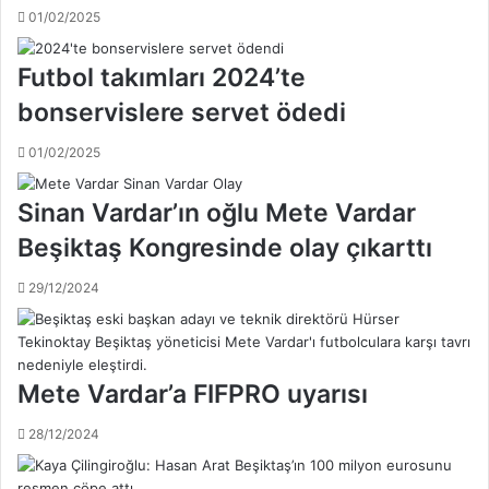
01/02/2025
i
t
c
i
B
,
Futbol takımları 2024’te
i
b
bonservislere servet ödedi
l
a
b
n
01/02/2025
a
k
o
a
i
l
Sinan Vardar’ın oğlu Mete Vardar
l
a
Beşiktaş Kongresinde olay çıkarttı
e
r
k
d
29/12/2024
a
a
r
n
d
t
e
e
ş
k
Mete Vardar’a FIFPRO uyarısı
k
k
u
u
28/12/2024
l
r
ü
u