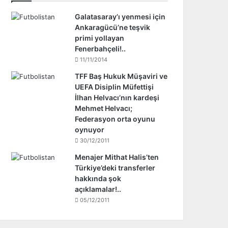
Galatasaray’ı yenmesi için
Ankaragücü’ne teşvik
primi yollayan
Fenerbahçeli!..
11/11/2014
TFF Baş Hukuk Müşaviri ve
UEFA Disiplin Müfettişi
İlhan Helvacı’nın kardeşi
Mehmet Helvacı;
Federasyon orta oyunu
oynuyor
30/12/2011
Menajer Mithat Halis’ten
Türkiye’deki transferler
hakkında şok
açıklamalar!..
05/12/2011