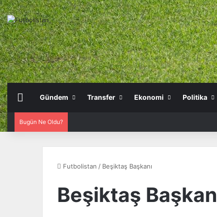
Anasayfa
Gündem
Transfer
Ekonomi
Politika
Bugün Ne Oldu?
Futbolistan
/
Beşiktaş Başkanı
Beşiktaş Başkan