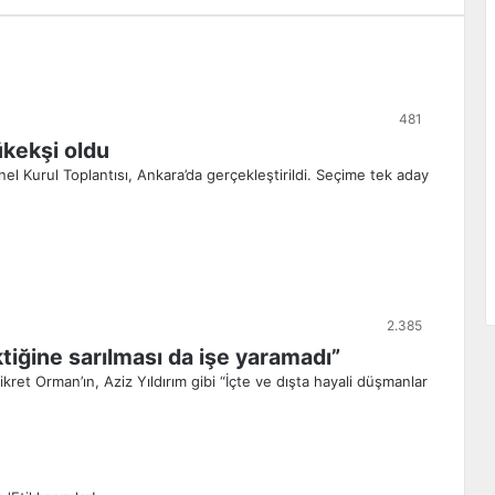
481
kekşi oldu
l Kurul Toplantısı, Ankara’da gerçekleştirildi. Seçime tek aday
2.385
ktiğine sarılması da işe yaramadı”
kret Orman’ın, Aziz Yıldırım gibi “İçte ve dışta hayali düşmanlar