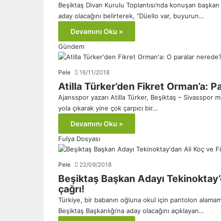
Beşiktaş Divan Kurulu Toplantısı’nda konuşan başkan 
aday olacağını belirterek, “Düello var, buyurun…
Devamını Oku »
Gündem
Pele
16/11/2018
Atilla Türker’den Fikret Orman’a: P
Ajansspor yazarı Atilla Türker, Beşiktaş – Sivasspor
yola çıkarak yine çok çarpıcı bir…
Devamını Oku »
Fulya Dosyası
Pele
22/09/2018
Beşiktaş Başkan Adayı Tekinoktay’d
çağrı!
Türkiye, bir babanın oğluna okul için pantolon alamama
Beşiktaş Başkanlığı’na aday olacağını açıklayan…