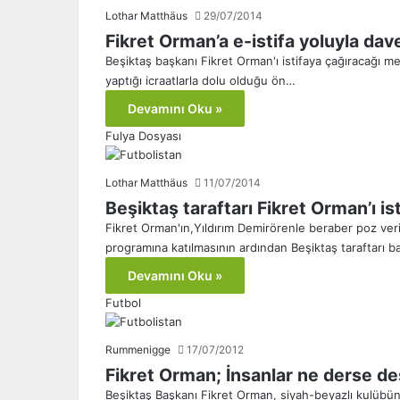
Lothar Matthäus
29/07/2014
Fikret Orman’a e-istifa yoluyla dav
Beşiktaş başkanı Fikret Orman'ı istifaya çağıracağı 
yaptığı icraatlarla dolu olduğu ön…
Devamını Oku »
Fulya Dosyası
Lothar Matthäus
11/07/2014
Beşiktaş taraftarı Fikret Orman’ı is
Fikret Orman'ın,Yıldırım Demirörenle beraber poz veri
programına katılmasının ardından Beşiktaş taraftarı b
Devamını Oku »
Futbol
Rummenigge
17/07/2012
Fikret Orman; İnsanlar ne derse d
Beşiktaş Başkanı Fikret Orman, siyah-beyazlı kulübün 