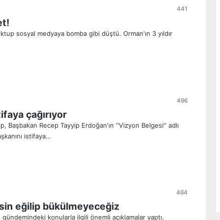
441
et!
mektup sosyal medyaya bomba gibi düştü. Orman'ın 3 yıldır
496
tifaya çağırıyor
p, Başbakan Recep Tayyip Erdoğan'ın ''Vizyon Belgesi'' adlı
aşkanını istifaya…
464
esin eğilip bükülmeyeceğiz
gündemindeki konularla ilgili önemli açıklamalar yaptı.