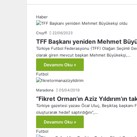
Haber
Cruyff
22/06/2023
TFF Başkanı yeniden Mehmet Büyü
Türkiye Futbol Federasyonu (TFF) Olağan Seçimli Gene
olarak giren mevcut başkan Mehmet Büyükekşi,…
Devamını Oku »
Futbol
Maradona
05/04/2019
“Fikret Orman’ın Aziz Yıldırım’ın ta
Türkiye gazetesi yazası Öcal Uluç, Beşiktaş başkanı Fi
oluşturarak hedef saptırdığını”,…
Devamını Oku »
Futbol