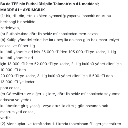
Bu da TFF’nin Futbol Disiplin Talımatı’nın 41. maddesi;
MADDE 41 – AYRIMCILIK
(1) Irk, dil, din, etnik köken ayrımcılığı yaparak insanlık onurunu
herhangi bir şekilde
zedeleyen,
(a) Futbolculara dört ila sekiz müsabakadan men cezası,
(b) Kulüp yöneticilerine ise kırk beş ila doksan gün hak mahrumiyeti
cezası ve Süper Lig
kulübü yöneticileri için 26.000.-TL’den 105.000.-TL’ye kadar, 1. Lig
kulübü yöneticileri
için 13.000.-TL’den 52.000.-TL’ye kadar, 2. Lig kulübü yöneticileri için
10.000.-TL’den
20.000.-TL’ye kadar, 3. Lig kulübü yöneticileri için 6.500.-TL’den
13.000.-TL’ye kadar
para cezası,
(c) Görevlilere ve diğer kişilere, dört ila sekiz müsabakada soyunma
odasına ve yedek
kulübesine giriş yasağı, veya otuz ila altmış gün arasında hak
mahrumiyeti cezası,
verilir.
(2) Mensupları ve taraftarları 1. fıkrada tanımlanan fiili gerçekleştiren