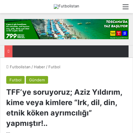
M
Futbolistan
/
Haber
/
Futbol
Futbol
Gündem
TFF’ye soruyoruz; Aziz Yıldırım,
kime veya kimlere “Irk, dil, din,
etnik köken ayrımcılığı”
yapmıştır!..