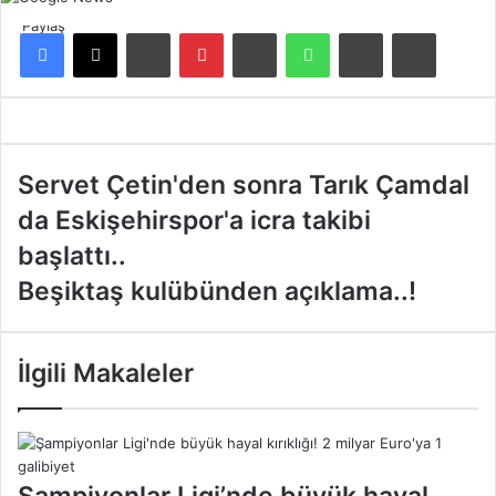
Paylaş
Facebook
X
LinkedIn
Pinterest
Reddit
WhatsApp
E-Posta ile paylaş
Yazdır
S
Servet Çetin'den sonra Tarık Çamdal
e
da Eskişehirspor'a icra takibi
r
v
başlattı..
e
B
Beşiktaş kulübünden açıklama..!
t
e
Ç
ş
e
i
t
İlgili Makaleler
k
i
t
n
a
'
ş
d
k
e
Şampiyonlar Ligi’nde büyük hayal
u