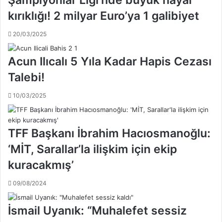
n
l
kırıklığı! 2 milyar Euro’ya 1 galibiyet
s
ü
o
b
20/03/2025
n
ü
r
n
a
Acun Ilıcalı 5 Yıla Kadar Hapis Cezası
d
T
e
Talebi!
a
n
r
a
10/03/2025
ı
ç
k
ı
Ç
k
a
TFF Başkanı İbrahim Hacıosmanoğlu:
l
m
a
‘MİT, Sarallar’la ilişkim için ekip
d
m
a
kuracakmış’
a
l
.
d
09/08/2024
.
a
!
E
İsmail Uyanık: “Muhalefet sessiz
s
k