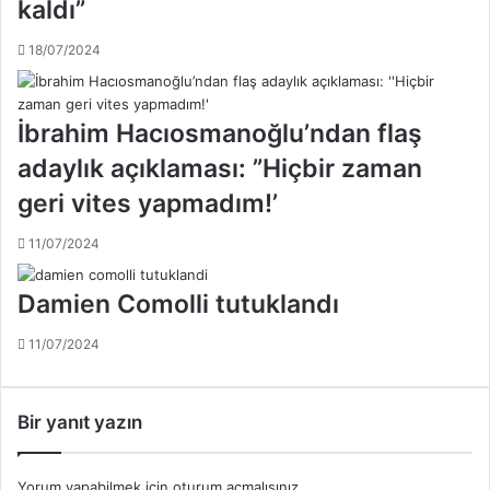
kaldı”
i
ş
18/07/2024
e
h
i
İbrahim Hacıosmanoğlu’ndan flaş
r
s
adaylık açıklaması: ”Hiçbir zaman
p
geri vites yapmadım!’
o
r
11/07/2024
'
a
Damien Comolli tutuklandı
i
c
r
11/07/2024
a
t
a
Bir yanıt yazın
k
i
b
Yorum yapabilmek için
oturum açmalısınız
.