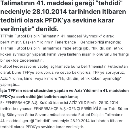
Talimatının 41. maddesi gereği “tehdidi”
nedeniyle 28.10.2014 tarihinden itibaren
tedbirli olarak PFDK’ya sevkine karar
verilmiştir” denildi.
TFF’nin Futbol Disiplin Talimatının 41. maddesi “Ayrımcılık” olarak
belirtilmiştir. Başkan Yıldırım’ın Fenerbahçe – Gençlerbirliği maçında;
TFF’nin Futbol Disiplin Talimatı’nda ifade ettiği gibi, “Irk, dil, din, etnik
köken ayrımcılığı” yaparak kimin veya kimlerin insanlık onurunu herhangi
bir şekilde zedelemiştir..
Futbol Federasyonu yaptığı açıklamada bunu belirtmemiştir. Futbolistan
olarak bunu TFF’ye soruyoruz ve cevap bekliyoruz; TFF’ye soruyoruz;
Aziz Yıldırım, kime veya kimlere “Irk, dil, din, etnik köken ayrımcılığı”
yapmıştır….
İşte TFF’nin resmi sitesinden yapılan ve Aziz Yıldırım’ın 41. maddeden
PFDK’ya sevk edildiğini belirten açıklama;
5- FENERBAHÇE A.Ş. Kulübü idarecisi AZİZ YILDIRIM’ın 25.10.2014
tarihinde oynanan FENERBAHÇE A.Ş.-GENÇLERBİRLİĞİ Spor Toto Süper
Lig Süleyman Seba Sezonu müsabakasında Futbol Disiplin Talimatının
41. maddesi gereği “tehdidi” nedeniyle 28.10.2014 tarihinden itibaren
tedbirli olarak PFDK’ya sevkine karar verilmiştir.