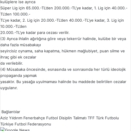
kulüplere ise ayrıca
Süper Lig için 65.000.-TL’den 200.000.-TL’ye kadar, 1. Lig için 40.000.-
TL’den 100.000.-
TL’ye kadar, 2. Lig için 20.000.-TL’den 40.000.-TL’ye kadar, 3. Lig için
10.000.-TL’den
20.000.-TL’ye kadar para cezası verilir.
(3) Ayrıca ihlalin ağırlığına göre veya tekerrür halinde, kulübe bir veya
daha fazla müsabakayı
seyircisiz oynama, saha kapatma, hükmen mağlubiyet, puan silme ve
ihraç gibi ek cezalar
da verilebilir.
(4) Müsabaka öncesinde, esnasında ve sonrasında her türlü ideolojik
propaganda yapmak
yasaktır. Bu yasağa uyulmaması halinde bu maddede belirtilen cezalar
uygulanır.
Bağlantılar
Aziz Yıldırım
Fenerbahçe
Futbol Disiplin Talimatı
TFF
Türk Futbolu
Türkiye Futbol Federasyonu