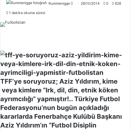
Rummenigge
F
28/10/2014
0
628
o
1 dakika okuma süresi
l
l
o
w
o
n
X
TFF’ye soruyoruz; Aziz Yıldırım, kime
veya kimlere “Irk, dil, din, etnik köken
ayrımcılığı” yapmıştır!.. Türkiye Futbol
Federasyonu’nun bugün açıkladığı
kararlarda Fenerbahçe Kulübü Başkanı
Aziz Yıldırım’ın “Futbol Disiplin