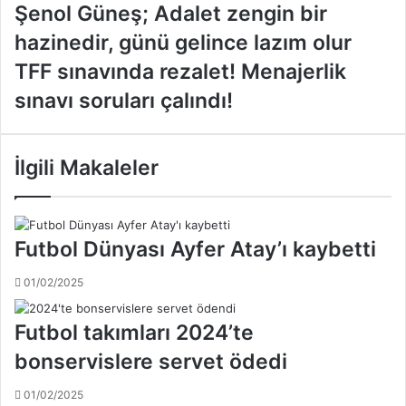
Ş
Şenol Güneş; Adalet zengin bir
e
hazinedir, günü gelince lazım olur
n
o
T
TFF sınavında rezalet! Menajerlik
l
F
sınavı soruları çalındı!
G
F
ü
s
n
ı
e
n
İlgili Makaleler
ş
a
;
v
A
ı
d
n
Futbol Dünyası Ayfer Atay’ı kaybetti
a
d
l
a
01/02/2025
e
r
t
e
Futbol takımları 2024’te
z
z
e
a
bonservislere servet ödedi
n
l
g
e
01/02/2025