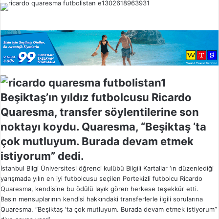
l
o
w
o
n
X
Beşiktaş’ın yıldız futbolcusu Ricardo
Quaresma, transfer söylentilerine son
noktayı koydu. Quaresma, “Beşiktaş ‘ta
çok mutluyum. Burada devam etmek
istiyorum” dedi.
İstanbul Bilgi Üniversitesi öğrenci kulübü Bilgili Kartallar ‘ın düzenlediği
yarışmada yılın en iyi futbolcusu seçilen Portekizli futbolcu Ricardo
Quaresma, kendisine bu ödülü layık gören herkese teşekkür etti.
Basın mensuplarının kendisi hakkındaki transferlerle ilgili sorularına
Quaresma, “Beşiktaş ‘ta çok mutluyum. Burada devam etmek istiyorum”