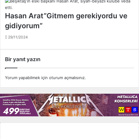
i
l
n
a
Hasan Arat”Gitmem gerekiyordu ve
c
r
gidiyorum”
e
ı
l
ç
29/11/2024
a
a
z
l
ı
ı
m
n
Bir yanıt yazın
o
d
l
ı
u
!
Yorum yapabilmek için
oturum açmalısınız
.
r
Tüm Ligler