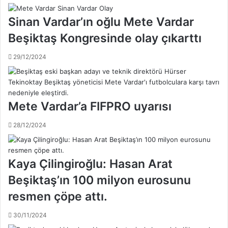
i
t
n
!
Sinan Vardar’ın oğlu Mete Vardar
b
M
i
e
Beşiktaş Kongresinde olay çıkarttı
r
n
h
a
29/12/2024
a
j
z
e
i
r
n
l
Mete Vardar’a FIFPRO uyarısı
e
i
d
k
28/12/2024
i
s
r
ı
,
n
Kaya Çilingiroğlu: Hasan Arat
g
a
ü
v
Beşiktaş’ın 100 milyon eurosunu
n
ı
ü
resmen çöpe attı.
s
g
o
e
r
30/11/2024
l
u