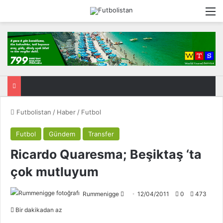
M
Futbolistan
/
Haber
/
Futbol
Futbol
Gündem
Transfer
Ricardo Quaresma; Beşiktaş ‘ta
çok mutluyum
Rummenigge
F
12/04/2011
0
473
o
Bir dakikadan az
l