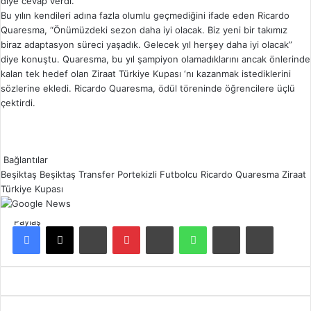
diye cevap verdi.
Bu yılın kendileri adına fazla olumlu geçmediğini ifade eden Ricardo
Quaresma, “Önümüzdeki sezon daha iyi olacak. Biz yeni bir takımız
biraz adaptasyon süreci yaşadık. Gelecek yıl herşey daha iyi olacak”
diye konuştu. Quaresma, bu yıl şampiyon olamadıklarını ancak önlerinde
kalan tek hedef olan Ziraat Türkiye Kupası ‘nı kazanmak istediklerini
sözlerine ekledi. Ricardo Quaresma, ödül töreninde öğrencilere üçlü
çektirdi.
Bağlantılar
Beşiktaş
Beşiktaş Transfer
Portekizli Futbolcu
Ricardo Quaresma
Ziraat
Türkiye Kupası
Paylaş
Facebook
X
LinkedIn
Pinterest
Reddit
WhatsApp
E-Posta ile paylaş
Yazdır