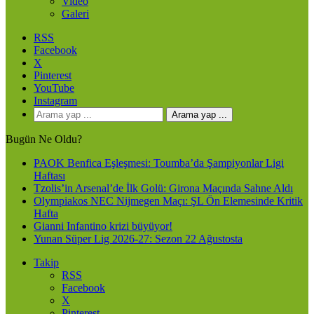
Video
Galeri
RSS
Facebook
X
Pinterest
YouTube
Instagram
Arama yap ...
Bugün Ne Oldu?
PAOK Benfica Eşleşmesi: Toumba’da Şampiyonlar Ligi
Haftası
Tzolis’in Arsenal’de İlk Golü: Girona Maçında Sahne Aldı
Olympiakos NEC Nijmegen Maçı: ŞL Ön Elemesinde Kritik
Hafta
Gianni Infantino krizi büyüyor!
Yunan Süper Lig 2026-27: Sezon 22 Ağustosta
Takip
RSS
Facebook
X
Pinterest