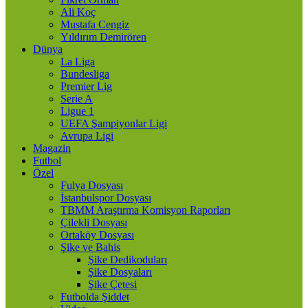
Ali Koç
Mustafa Cengiz
Yıldırım Demirören
Dünya
La Liga
Bundesliga
Premier Lig
Serie A
Ligue 1
UEFA Şampiyonlar Ligi
Avrupa Ligi
Magazin
Futbol
Özel
Fulya Dosyası
İstanbulspor Dosyası
TBMM Araştırma Komisyon Raporları
Çilekli Dosyası
Ortaköy Dosyası
Şike ve Bahis
Şike Dedikoduları
Şike Dosyaları
Şike Çetesi
Futbolda Şiddet