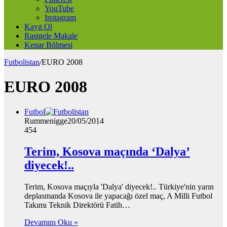
YouTube
Instagram
Kayıt Ol
Rastgele Makale
Kenar Bölmesi
Futbolistan
/
EURO 2008
EURO 2008
Futbol
Rummenigge
20/05/2014
454
Terim, Kosova maçında ‘Dalya’
diyecek!..
Terim, Kosova maçıyla 'Dalya' diyecek!.. Türkiye'nin yarın
deplasmanda Kosova ile yapacağı özel maç, A Milli Futbol
Takımı Teknik Direktörü Fatih…
Devamını Oku »