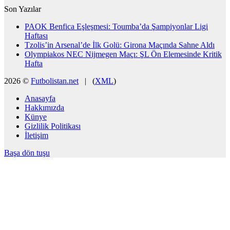
Son Yazılar
PAOK Benfica Eşleşmesi: Toumba’da Şampiyonlar Ligi
Haftası
Tzolis’in Arsenal’de İlk Golü: Girona Maçında Sahne Aldı
Olympiakos NEC Nijmegen Maçı: ŞL Ön Elemesinde Kritik
Hafta
2026 ©
Futbolistan.net
| (
XML
)
Anasayfa
Hakkımızda
Künye
Gizlilik Politikası
İletişim
Başa dön tuşu