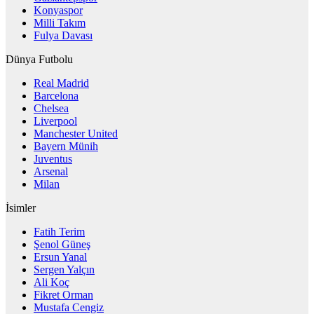
Konyaspor
Milli Takım
Fulya Davası
Dünya Futbolu
Real Madrid
Barcelona
Chelsea
Liverpool
Manchester United
Bayern Münih
Juventus
Arsenal
Milan
İsimler
Fatih Terim
Şenol Güneş
Ersun Yanal
Sergen Yalçın
Ali Koç
Fikret Orman
Mustafa Cengiz