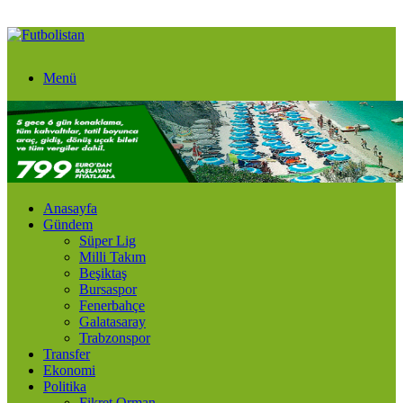
Menü
Anasayfa
Gündem
Süper Lig
Milli Takım
Beşiktaş
Bursaspor
Fenerbahçe
Galatasaray
Trabzonspor
Transfer
Ekonomi
Politika
Fikret Orman