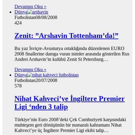
Devamını Oku »
Dünya
Futbolistan
08/08/2008
424
Zenit: ”Arshavin Tottenham’da!”
Bu yaz İsviçre-Avusturya ortaklığında düzenlenen EURO
2008 finallerine damga vuran isimler arasında gösterilen Rus
Andrei Arshavin’in kulübü Zenit St Petersburg…
Devamını Oku »
Dünya
Futbolistan
20/07/2008
578
Nihat Kahveci’ye İngiltere Premier
Ligi ‘nden 3 talip
Türkiye’nin Euro 2008’deki Çek Cumhuriyeti karşısındaki
muhteşem geri dönüşünün bir numaralı kahramanı Nihat
Kahveci’ye üç İngiltere Premier Ligi ekibi talip…