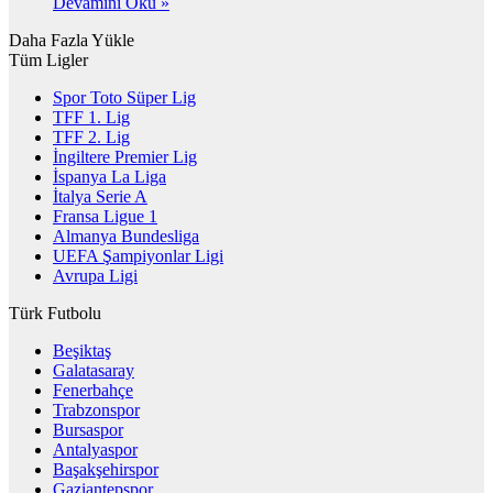
Devamını Oku »
Daha Fazla Yükle
Tüm Ligler
Spor Toto Süper Lig
TFF 1. Lig
TFF 2. Lig
İngiltere Premier Lig
İspanya La Liga
İtalya Serie A
Fransa Ligue 1
Almanya Bundesliga
UEFA Şampiyonlar Ligi
Avrupa Ligi
Türk Futbolu
Beşiktaş
Galatasaray
Fenerbahçe
Trabzonspor
Bursaspor
Antalyaspor
Başakşehirspor
Gaziantepspor