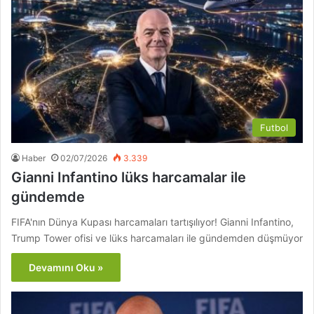
Futbol
Haber
02/07/2026
3.339
Gianni Infantino lüks harcamalar ile
gündemde
FIFA'nın Dünya Kupası harcamaları tartışılıyor! Gianni Infantino,
Trump Tower ofisi ve lüks harcamaları ile gündemden düşmüyor
Devamını Oku »