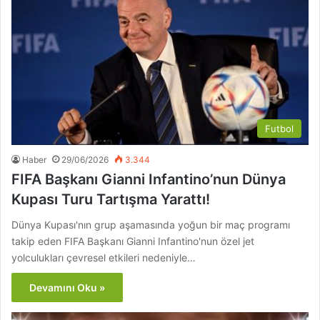
Futbol
Haber
29/06/2026
3.344
FIFA Başkanı Gianni Infantino’nun Dünya
Kupası Turu Tartışma Yarattı!
Dünya Kupası'nın grup aşamasında yoğun bir maç programı
takip eden FIFA Başkanı Gianni Infantino'nun özel jet
yolculukları çevresel etkileri nedeniyle…
Devamını Oku »