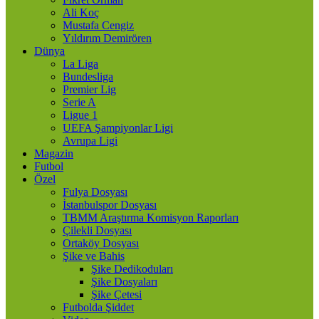
Ali Koç
Mustafa Cengiz
Yıldırım Demirören
Dünya
La Liga
Bundesliga
Premier Lig
Serie A
Ligue 1
UEFA Şampiyonlar Ligi
Avrupa Ligi
Magazin
Futbol
Özel
Fulya Dosyası
İstanbulspor Dosyası
TBMM Araştırma Komisyon Raporları
Çilekli Dosyası
Ortaköy Dosyası
Şike ve Bahis
Şike Dedikoduları
Şike Dosyaları
Şike Çetesi
Futbolda Şiddet