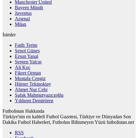
Manchester United
Bayern Münih
Juventus
Arsenal
Milan
İsimler
Fatih Terim
Şenol Güneş
Ersun Yanal
Sergen Yalçın
Ali Koç
Fikret Orman
Mustafa Cengiz
Hürser Tekinoktay
Ahmet Nur Çebi
Şafak Mahmutyazıcıoğlu
Yıldırım Demirören
Futbolistan Hakkında
Türkiye'nin en kaliteli Futbol Gazetesi, Türkiye ve Dünyadan Son
Dakika Futbol Haberleri, Futbolun Bilinmeyen Yüzü futbolistan.net
RSS