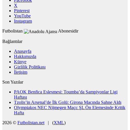
Facebook
X
Pinterest
YouTube
Instagram
Futbolistan
Abonesidir
Bağlantılar
Anasayfa
Hakkımızda
Künye
Gizlilik Politikası
İletişim
Son Yazılar
PAOK Benfica Eşleşmesi: Toumba’da Şampiyonlar Ligi
Haftası
Tzolis’in Arsenal’de İlk Golü: Girona Maçında Sahne Aldı
Olympiakos NEC Nijmegen Maçı: ŞL Ön Elemesinde Kritik
Hafta
2026 ©
Futbolistan.net
| (
XML
)