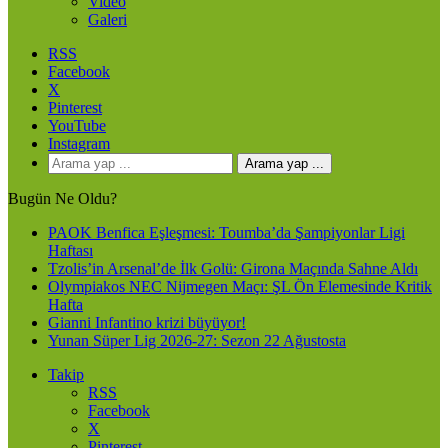
Video
Galeri
RSS
Facebook
X
Pinterest
YouTube
Instagram
Arama yap ...
Bugün Ne Oldu?
PAOK Benfica Eşleşmesi: Toumba’da Şampiyonlar Ligi
Haftası
Tzolis’in Arsenal’de İlk Golü: Girona Maçında Sahne Aldı
Olympiakos NEC Nijmegen Maçı: ŞL Ön Elemesinde Kritik
Hafta
Gianni Infantino krizi büyüyor!
Yunan Süper Lig 2026-27: Sezon 22 Ağustosta
Takip
RSS
Facebook
X
Pinterest