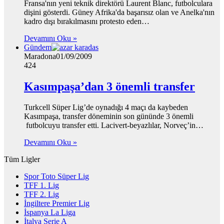
Fransa'nın yeni teknik direktörü Laurent Blanc, futbolculara
dişini gösterdi. Güney Afrika'da başarısız olan ve Anelka'nın
kadro dışı bırakılmasını protesto eden…
Devamını Oku »
Gündem
Maradona
01/09/2009
424
Kasımpaşa’dan 3 önemli transfer
Turkcell Süper Lig’de oynadığı 4 maçı da kaybeden
Kasımpaşa, transfer döneminin son gününde 3 önemli
futbolcuyu transfer etti. Lacivert-beyazlılar, Norveç’in…
Devamını Oku »
Tüm Ligler
Spor Toto Süper Lig
TFF 1. Lig
TFF 2. Lig
İngiltere Premier Lig
İspanya La Liga
İtalya Serie A