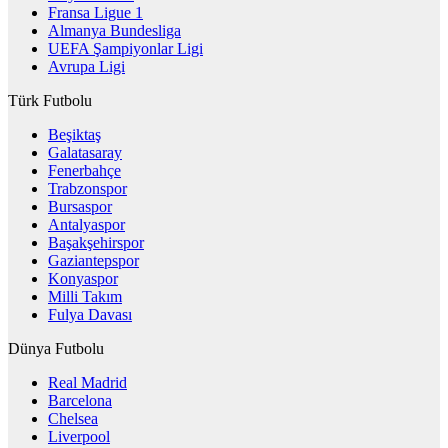
Fransa Ligue 1
Almanya Bundesliga
UEFA Şampiyonlar Ligi
Avrupa Ligi
Türk Futbolu
Beşiktaş
Galatasaray
Fenerbahçe
Trabzonspor
Bursaspor
Antalyaspor
Başakşehirspor
Gaziantepspor
Konyaspor
Milli Takım
Fulya Davası
Dünya Futbolu
Real Madrid
Barcelona
Chelsea
Liverpool