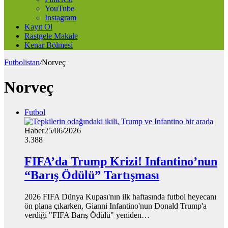
YouTube
Instagram
Kayıt Ol
Rastgele Makale
Kenar Bölmesi
Futbolistan
/
Norveç
Norveç
Futbol
Haber
25/06/2026
3.388
FIFA’da Trump Krizi! Infantino’nun
“Barış Ödülü” Tartışması
2026 FIFA Dünya Kupası'nın ilk haftasında futbol heyecanı
ön plana çıkarken, Gianni Infantino'nun Donald Trump'a
verdiği "FIFA Barış Ödülü" yeniden…