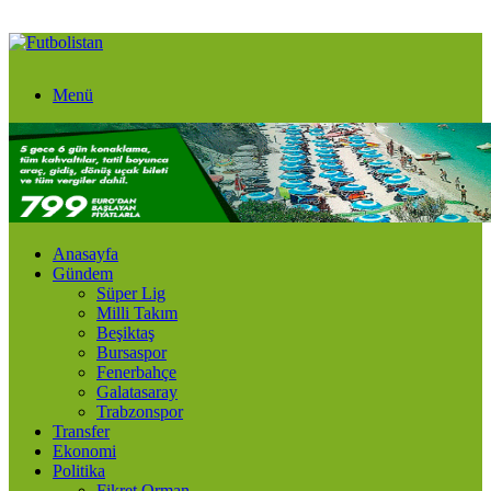
Menü
Anasayfa
Gündem
Süper Lig
Milli Takım
Beşiktaş
Bursaspor
Fenerbahçe
Galatasaray
Trabzonspor
Transfer
Ekonomi
Politika
Fikret Orman