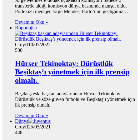
Jorge Mendes’e dudak uçuklatan komisyon! Sadece 2
transferde aldığı komisyon dünya basınında manşet oldu.
Portekizli menajer Jorge Mendes, Porto’nun geçtiğimiz…
Devamını Oku »
Röportajlar
Cruyff
10/05/2022
530
Hürser Tekinoktay: Dürüstlük
Beşiktaş’ı yönetmek için ilk prensip
olmalı.
Beşiktaş eski başkan adaylarından Hürser Tekinoktay:
Dürüstlük ve söze güven futbolu ve Beşiktaş’ı yönetmek için
ilk prensip olmalı.
Devamını Oku »
Dünya
Cruyff
25/05/2021
448