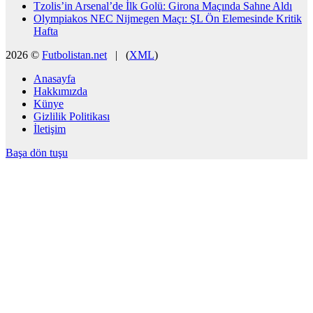
Tzolis’in Arsenal’de İlk Golü: Girona Maçında Sahne Aldı
Olympiakos NEC Nijmegen Maçı: ŞL Ön Elemesinde Kritik
Hafta
2026 ©
Futbolistan.net
| (
XML
)
Anasayfa
Hakkımızda
Künye
Gizlilik Politikası
İletişim
Başa dön tuşu