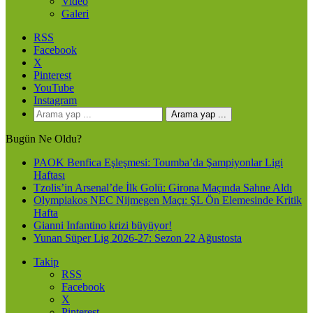
Video
Galeri
RSS
Facebook
X
Pinterest
YouTube
Instagram
Arama yap ...
Bugün Ne Oldu?
PAOK Benfica Eşleşmesi: Toumba’da Şampiyonlar Ligi
Haftası
Tzolis’in Arsenal’de İlk Golü: Girona Maçında Sahne Aldı
Olympiakos NEC Nijmegen Maçı: ŞL Ön Elemesinde Kritik
Hafta
Gianni Infantino krizi büyüyor!
Yunan Süper Lig 2026-27: Sezon 22 Ağustosta
Takip
RSS
Facebook
X
Pinterest