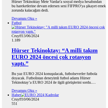
Hürser Tekinoktay Mete Vardar'a sosyal medya hesabından
bu hareketlerine devam edersen seni FIFPRO'ya şikayet emek
zorunda kalacağım dedi.
Devamını Oku »
Futbol
Cruyff
13/06/2024
1.189
Hürser Tekinoktay: “A milli takım
EURO 2024 öncesi çok rotasyon
yaptı.”
Bu yaz EURO 2024 konuşulacak, futbolseverler futbola
doyacak. Futbolistan deneyimli futbol adamı Hürser
Tekinoktay’a EURO 2024 ile ilgili görüşlerini sordu.…
Devamını Oku »
Haber
Cruyff
10/06/2024
551