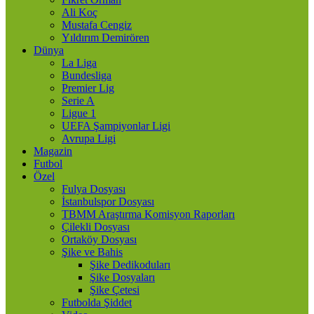
Ali Koç
Mustafa Cengiz
Yıldırım Demirören
Dünya
La Liga
Bundesliga
Premier Lig
Serie A
Ligue 1
UEFA Şampiyonlar Ligi
Avrupa Ligi
Magazin
Futbol
Özel
Fulya Dosyası
İstanbulspor Dosyası
TBMM Araştırma Komisyon Raporları
Çilekli Dosyası
Ortaköy Dosyası
Şike ve Bahis
Şike Dedikoduları
Şike Dosyaları
Şike Çetesi
Futbolda Şiddet