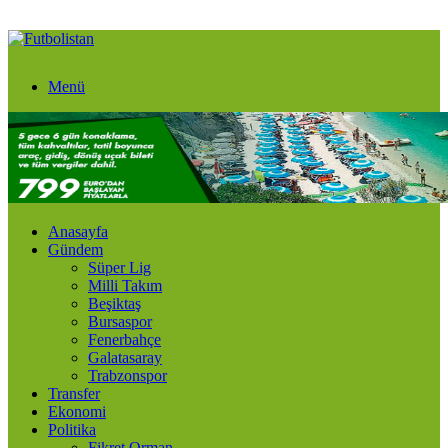
Menü
Anasayfa
Gündem
Süper Lig
Milli Takım
Beşiktaş
Bursaspor
Fenerbahçe
Galatasaray
Trabzonspor
Transfer
Ekonomi
Politika
Fikret Orman