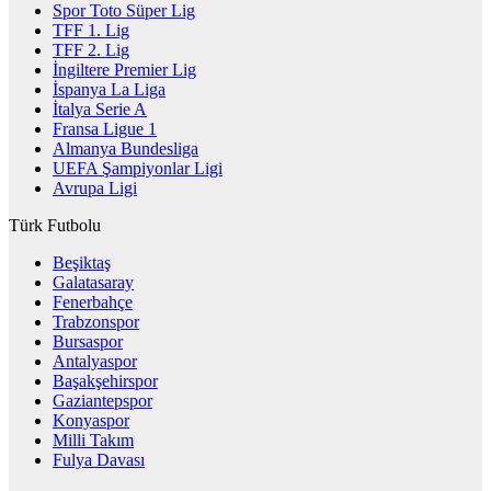
Spor Toto Süper Lig
TFF 1. Lig
TFF 2. Lig
İngiltere Premier Lig
İspanya La Liga
İtalya Serie A
Fransa Ligue 1
Almanya Bundesliga
UEFA Şampiyonlar Ligi
Avrupa Ligi
Türk Futbolu
Beşiktaş
Galatasaray
Fenerbahçe
Trabzonspor
Bursaspor
Antalyaspor
Başakşehirspor
Gaziantepspor
Konyaspor
Milli Takım
Fulya Davası