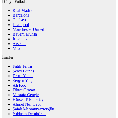
Dünya Futbolu
Real Madrid
Barcelona
Chelsea
Liverpool
Manchester United
Bayern Münih
Juventus
Arsenal
Milan
İsimler
Fatih Terim
Şenol Güneş
Ersun Yanal
Sergen Yalçın
Ali Koç
Fikret Orman
Mustafa Cengiz
Hürser Tekinoktay
Ahmet Nur Çebi
Şafak Mahmutyazıcıoğlu
Yıldırım Demirören