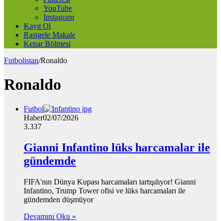
YouTube
Instagram
Kayıt Ol
Rastgele Makale
Kenar Bölmesi
Futbolistan
/
Ronaldo
Ronaldo
Futbol
Haber
02/07/2026
3.337
Gianni Infantino lüks harcamalar ile
gündemde
FIFA'nın Dünya Kupası harcamaları tartışılıyor! Gianni
Infantino, Trump Tower ofisi ve lüks harcamaları ile
gündemden düşmüyor
Devamını Oku »