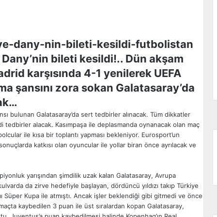
Dany’nin bileti kesildi!.. Dün akşam
adrid karşısında 4-1 yenilerek UEFA
ma şansını zora sokan Galatasaray’da
cak…
nsı bulunan Galatasaray’da sert tedbirler alınacak. Tüm dikkatler
ddi tedbirler alacak. Kasımpaşa ile deplasmanda oynanacak olan maç
lcular ile kısa bir toplantı yapması bekleniyor. Eurosport’un
uçlarda katkısı olan oyuncular ile yollar biran önce ayrılacak ve
piyonluk yarışından şimdilik uzak kalan Galatasaray, Avrupa
varda da zirve hedefiyle başlayan, dördüncü yıldızı takıp Türkiye
 Süper Kupa ile atmıştı. Ancak işler beklendiği gibi gitmedi ve önce
maçta kaybedilen 3 puan ile üst sıralardan kopan Galatasaray,
oktu. Juventus’a puan kaybedilmesi halinde Kopenhag’ın Real