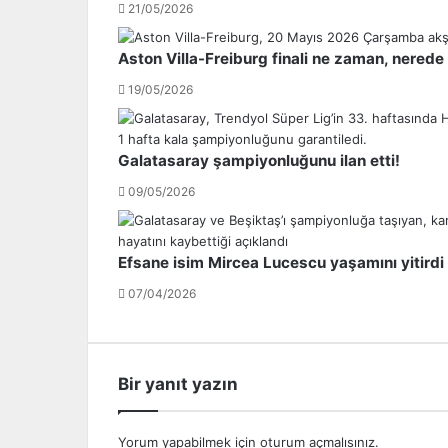
21/05/2026
t
a
ı
m
s
a
Aston Villa-Freiburg finali ne zaman, nered
ı
s
19/05/2026
ç
ı
ö
n
k
d
t
a
Galatasaray şampiyonluğunu ilan etti!
ü
4
09/05/2026
;
3
Ö
.
l
s
Efsane isim Mircea Lucescu yaşamını yitirdi
ü
ı
v
r
07/04/2026
e
a
y
y
a
a
r
d
Bir yanıt yazın
a
ü
l
ş
ı
t
Yorum yapabilmek için
oturum açmalısınız
.