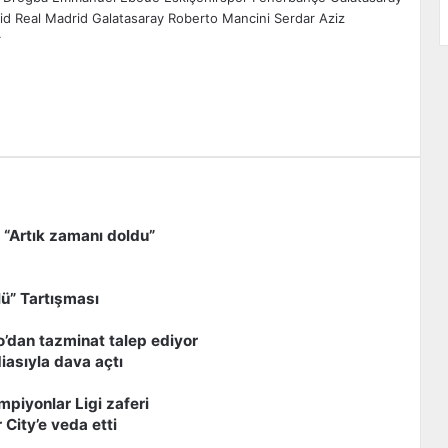
id
Real Madrid Galatasaray
Roberto Mancini
Serdar Aziz
r
zdır
 “Artık zamanı doldu”
lü” Tartışması
o’dan tazminat talep ediyor
diasıyla dava açtı
piyonlar Ligi zaferi
City’e veda etti