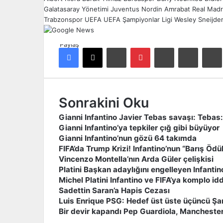
Galatasaray Yönetimi
Juventus
Nordin Amrabat
Real Madr
Trabzonspor
UEFA
UEFA Şampiyonlar Ligi
Wesley Sneijde
Paylaş
Facebook
X
LinkedIn
Pinterest
Reddit
E-Posta ile paylaş
Ya
Sonrakini Oku
Gianni Infantino Javier Tebas savaşı: Tebas:
Gianni Infantino’ya tepkiler çığ gibi büyüyor
Gianni Infantino’nun gözü 64 takımda
FIFA’da Trump Krizi! Infantino’nun “Barış Ödü
Vincenzo Montella’nın Arda Güler çelişkisi
Platini Başkan adaylığını engelleyen Infantin
Michel Platini Infantino ve FIFA’ya komplo id
Sadettin Saran’a Hapis Cezası
Luis Enrique PSG: Hedef üst üste üçüncü Şam
Bir devir kapandı Pep Guardiola, Manchester 