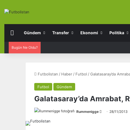
Anasayfa
Gündem
Transfer
Ekonomi
Politika
Bugün Ne Oldu?
Futbolistan
/
Haber
/
Futbol
/
Galatasaray’da Amrabat,
Futbol
Gündem
Galatasaray’da Amrabat, Rie
Rummenigge
F
28/11/2013
o
l