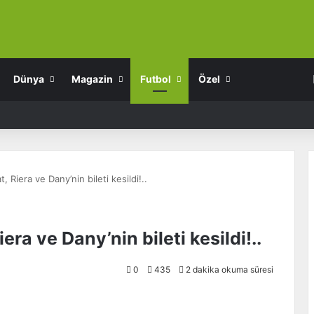
Dünya
Magazin
Futbol
Özel
 Riera ve Dany’nin bileti kesildi!..
ra ve Dany’nin bileti kesildi!..
0
435
2 dakika okuma süresi