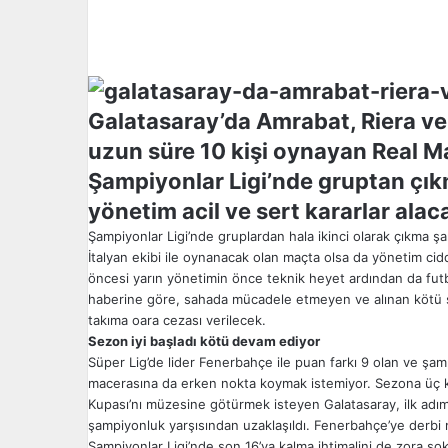
l
o
w
o
n
Galatasaray’da Amrabat, Riera ve 
X
uzun süre 10 kişi oynayan Real M
Şampiyonlar Ligi’nde gruptan çık
yönetim acil ve sert kararlar ala
Şampiyonlar Ligi’nde gruplardan hala ikinci olarak çıkma şa
İtalyan ekibi ile oynanacak olan maçta olsa da yönetim ci
öncesi yarın yönetimin önce teknik heyet ardından da futbo
haberine göre, sahada mücadele etmeyen ve alınan kötü son
takıma oara cezası verilecek.
Sezon iyi başladı kötü devam ediyor
Süper Lig’de lider Fenerbahçe ile puan farkı 9 olan ve şam
macerasına da erken nokta koymak istemiyor. Sezona üç kul
Kupası’nı müzesine götürmek isteyen Galatasaray, ilk adımı
şampiyonluk yarşısından uzaklaşıldı. Fenerbahçe’ye derbi 
Şampiyonlar Ligi’nde son 16’ya kalma ihtimalini de zora s