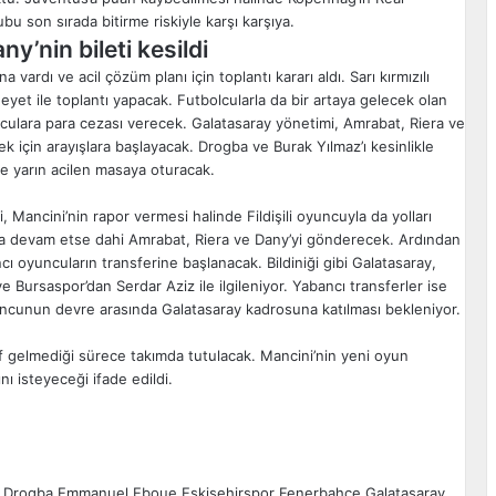
ubu son sırada bitirme riskiyle karşı karşıya.
y’nin bileti kesildi
vardı ve acil çözüm planı için toplantı kararı aldı. Sarı kırmızılı
et ile toplantı yapacak. Futbolcularla da bir artaya gelecek olan
ulara para cezası verecek. Galatasaray yönetimi, Amrabat, Riera ve
bek için arayışlara başlayacak. Drogba ve Burak Yılmaz’ı kesinlikle
 ile yarın acilen masaya oturacak.
Mancini’nin rapor vermesi halinde Fildişili oyuncuyla da yolları
una devam etse dahi Amrabat, Riera ve Dany’yi gönderecek. Ardından
 oyuncuların transferine başlanacak. Bildiniği gibi Galatasaray,
 Bursaspor’dan Serdar Aziz ile ilgileniyor. Yabancı transferler ise
uncunun devre arasında Galatasaray kadrosuna katılması bekleniyor.
if gelmediği sürece takımda tutulacak. Mancini’nin yeni oyun
ı isteyeceği ifade edildi.
r Drogba
Emmanuel Eboue
Eskişehirspor
Fenerbahçe
Galatasaray