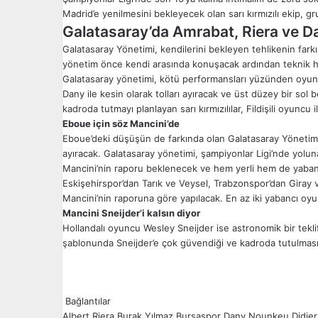
Madrid’e yenilmesini bekleyecek olan sarı kırmızılı ekip, gr
Galatasaray’da Amrabat, Riera ve Dan
Galatasaray Yönetimi, kendilerini bekleyen tehlikenin farkına 
yönetim önce kendi arasında konuşacak ardından teknik hey
Galatasaray yönetimi, kötü performansları yüzünden oyunc
Dany ile kesin olarak tolları ayıracak ve üst düzey bir sol 
kadroda tutmayı planlayan sarı kırmızılılar, Fildişili oyuncu
Eboue için söz Mancini’de
Eboue’deki düşüşün de farkında olan Galatasaray Yönetimi, 
ayıracak. Galatasaray yönetimi, şampiyonlar Ligi’nde yol
Mancini’nin raporu beklenecek ve hem yerli hem de yabancı
Eskişehirspor’dan Tarık ve Veysel, Trabzonspor’dan Giray ve
Mancini’nin raporuna göre yapılacak. En az iki yabancı oy
Mancini Sneijder’i kalsın diyor
Hollandalı oyuncu Wesley Sneijder ise astronomik bir tekl
şablonunda Sneijder’e çok güvendiği ve kadroda tutulmasın
Bağlantılar
Albert Riera
Burak Yılmaz
Bursaspor
Dany Nounkeu
Didie