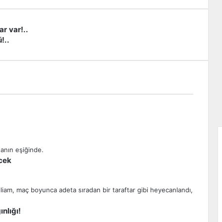
ar var!..
!..
cek
nlığı!