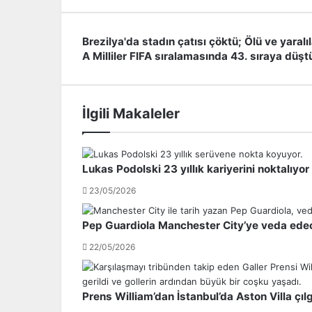
Brezilya'da stadın çatısı çöktü; Ölü ve yaralıl
B
A Milliler FIFA sıralamasında 43. sıraya düştü
r
A
e
M
z
i
i
l
İlgili Makaleler
l
l
y
i
a
l
'
e
Lukas Podolski 23 yıllık kariyerini noktalıyor
d
r
a
F
23/05/2026
s
I
t
F
Pep Guardiola Manchester City’ye veda ede
a
A
d
s
22/05/2026
ı
ı
n
r
ç
a
Prens William’dan İstanbul’da Aston Villa çılgı
a
l