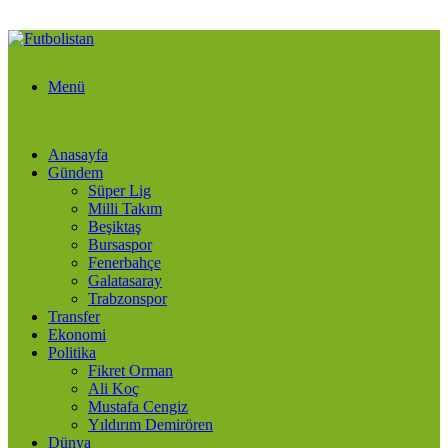
Menü
Anasayfa
Gündem
Süper Lig
Milli Takım
Beşiktaş
Bursaspor
Fenerbahçe
Galatasaray
Trabzonspor
Transfer
Ekonomi
Politika
Fikret Orman
Ali Koç
Mustafa Cengiz
Yıldırım Demirören
Dünya