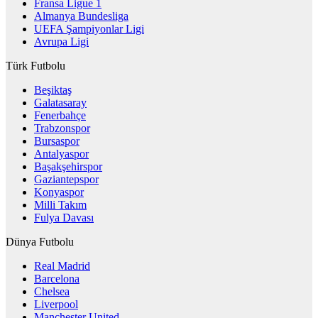
Fransa Ligue 1
Almanya Bundesliga
UEFA Şampiyonlar Ligi
Avrupa Ligi
Türk Futbolu
Beşiktaş
Galatasaray
Fenerbahçe
Trabzonspor
Bursaspor
Antalyaspor
Başakşehirspor
Gaziantepspor
Konyaspor
Milli Takım
Fulya Davası
Dünya Futbolu
Real Madrid
Barcelona
Chelsea
Liverpool
Manchester United