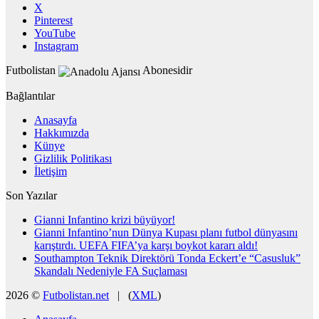
X
Pinterest
YouTube
Instagram
Futbolistan
Abonesidir
Bağlantılar
Anasayfa
Hakkımızda
Künye
Gizlilik Politikası
İletişim
Son Yazılar
Gianni Infantino krizi büyüyor!
Gianni Infantino’nun Dünya Kupası planı futbol dünyasını
karıştırdı. UEFA FIFA’ya karşı boykot kararı aldı!
Southampton Teknik Direktörü Tonda Eckert’e “Casusluk”
Skandalı Nedeniyle FA Suçlaması
2026 ©
Futbolistan.net
| (
XML
)