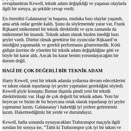
cevaplandıran Kewell, teknik adam değişikliği ve yaşanan olaylarla
ilgili bir soruya, şu şekilde cevap verdi;
En önemlisi Galatasaray’ın başarısı, mutlaka bazı olaylar yaşandı,
ama artık onlar geride kaldı. Şunu da söylememde yarar var, Frank
Rijkaard mükemmel bir teknik direktördü ve aynı zamanda da
mükemmel bir insandı. Teknik adam olarak bizden istediği bazı
şeyler vardı. Dürüst olmak gerekirse biz oyuncular Rijkaard’ın
istediğini yapamadık ve gerekli performansı gösteremedik. Kötü
gidişin üzerine de yönetim bir teknik adam değişikliğine gitti ve
böyle bir karar aldı. Ancak bu karar benim yorumlayacağım bir
durum değil.
HAGİ DE ÇOK DEĞERLİ BİR TEKNİK ADAM
Harry Kewell, yeni bir teknik adamla yollarına devam edeceklerini
ve takım olarak toparlanıp iyi şeyler yapmaları gerektiğini söyledi.
Kewell şöyle konuştu; Bunun dışında şimdi yeni bir teknik
direktörümüz var. Hagi de çok değerli bir teknik adam. Yeni bir
heyecan ve bizim de bu heyecana ortak olarak toparlanıp iyi şeyler
yapmamız lazım. Galatasaray’ı hakettiği iyi yerlere getirmemiz
lazım. Haketmediğimiz bir yerde ve durumdayız.
Kewell, hafta sonunda oynayacakları Trabzonspor maçıyla ilgili
sorulan bir soruya ise, ”Tabii ki Trabzonspor çok iyi bir takım ve