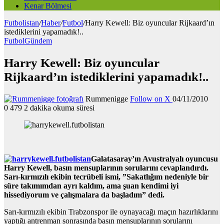
Kenar Bölmesi
Futbolistan
/
Haber
/
Futbol
/
Harry Kewell: Biz oyuncular Rijkaard’ın
istediklerini yapamadık!..
Futbol
Gündem
Harry Kewell: Biz oyuncular
Rijkaard’ın istediklerini yapamadık!..
Rummenigge
Follow on X
04/11/2010
0
479
2 dakika okuma süresi
Galatasaray’ın Avustralyalı oyuncusu
Harry Kewell, basın mensuplarının sorularını cevaplandırdı.
Sarı-kırmızılı ekibin tecrübeli ismi, ”Sakatlığım nedeniyle bir
süre takımımdan ayrı kaldım, ama şuan kendimi iyi
hissediyorum ve çalışmalara da başladım” dedi.
Sarı-kırmızılı ekibin Trabzonspor ile oynayacağı maçın hazırlıklarını
yaptığı antrenman sonrasında basın mensuplarının sorularını