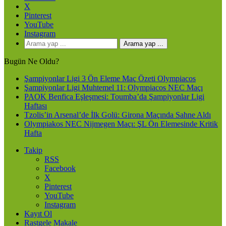
X
Pinterest
YouTube
Instagram
Arama yap ...
Bugün Ne Oldu?
Şampiyonlar Ligi 3 Ön Eleme Maç Özeti Olympiacos
Şampiyonlar Ligi Muhtemel 11: Olympiacos NEC Maçı
PAOK Benfica Eşleşmesi: Toumba’da Şampiyonlar Ligi
Haftası
Tzolis’in Arsenal’de İlk Golü: Girona Maçında Sahne Aldı
Olympiakos NEC Nijmegen Maçı: ŞL Ön Elemesinde Kritik
Hafta
Takip
RSS
Facebook
X
Pinterest
YouTube
Instagram
Kayıt Ol
Rastgele Makale