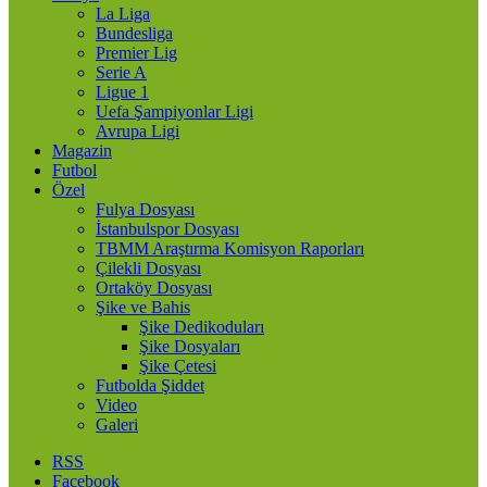
La Liga
Bundesliga
Premier Lig
Serie A
Ligue 1
Uefa Şampiyonlar Ligi
Avrupa Ligi
Magazin
Futbol
Özel
Fulya Dosyası
İstanbulspor Dosyası
TBMM Araştırma Komisyon Raporları
Çilekli Dosyası
Ortaköy Dosyası
Şike ve Bahis
Şike Dedikoduları
Şike Dosyaları
Şike Çetesi
Futbolda Şiddet
Video
Galeri
RSS
Facebook