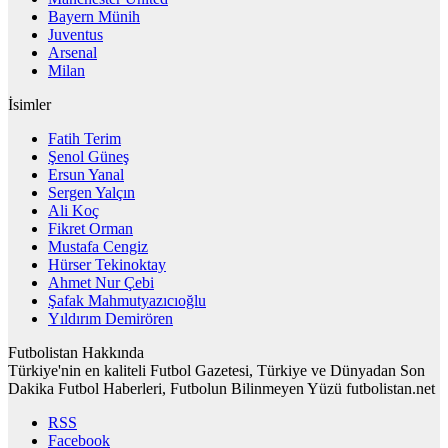
Bayern Münih
Juventus
Arsenal
Milan
İsimler
Fatih Terim
Şenol Güneş
Ersun Yanal
Sergen Yalçın
Ali Koç
Fikret Orman
Mustafa Cengiz
Hürser Tekinoktay
Ahmet Nur Çebi
Şafak Mahmutyazıcıoğlu
Yıldırım Demirören
Futbolistan Hakkında
Türkiye'nin en kaliteli Futbol Gazetesi, Türkiye ve Dünyadan Son
Dakika Futbol Haberleri, Futbolun Bilinmeyen Yüzü futbolistan.net
RSS
Facebook