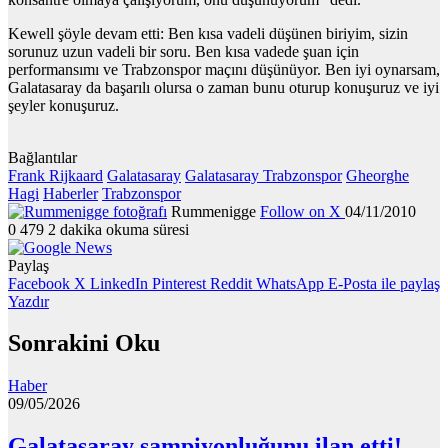
Kewell şöyle devam etti: Ben kısa vadeli düşünen biriyim, sizin
sorunuz uzun vadeli bir soru. Ben kısa vadede şuan için
performansımı ve Trabzonspor maçını düşünüyor. Ben iyi oynarsam,
Galatasaray da başarılı olursa o zaman bunu oturup konuşuruz ve iyi
şeyler konuşuruz.
Bağlantılar
Frank Rijkaard
Galatasaray
Galatasaray Trabzonspor
Gheorghe
Hagi
Haberler
Trabzonspor
Rummenigge
Follow on X
04/11/2010
0
479
2 dakika okuma süresi
Paylaş
Facebook
X
LinkedIn
Pinterest
Reddit
WhatsApp
E-Posta ile paylaş
Yazdır
Sonrakini Oku
Haber
09/05/2026
Galatasaray şampiyonluğunu ilan etti!