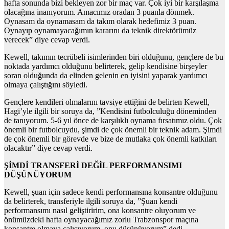
hafta sonunda bizi bekleyen zor bir maç var. Çok iyi bir karşılaşma
olacağına inanıyorum. Amacımız oradan 3 puanla dönmek.
Oynasam da oynamasam da takım olarak hedefimiz 3 puan.
Oynayıp oynamayacağımın kararını da teknik direktörümüz
verecek” diye cevap verdi.
Kewell, takımın tecrübeli isimlerinden biri olduğunu, gençlere de bu
noktada yardımcı olduğunu belirterek, gelip kendisine birşeyler
soran olduğunda da elinden gelenin en iyisini yaparak yardımcı
olmaya çalıştığını söyledi.
Gençlere kendileri olmalarını tavsiye ettiğini de belirten Kewell,
Hagi’yle ilgili bir soruya da, ”Kendisini futbolculuğu döneminden
de tanıyorum. 5-6 yıl önce de karşılıklı oynama fırsatımız oldu. Çok
önemli bir futbolcuydu, şimdi de çok önemli bir teknik adam. Şimdi
de çok önemli bir görevde ve bize de mutlaka çok önemli katkıları
olacaktır” diye cevap verdi.
ŞİMDİ TRANSFERİ DEĞİL PERFORMANSIMI
DÜŞÜNÜYORUM
Kewell, şuan için sadece kendi performansına konsantre olduğunu
da belirterek, transferiyle ilgili soruya da, ”Şuan kendi
performansımı nasıl geliştiririm, ona konsantre oluyorum ve
önümüzdeki hafta oynayacağımız zorlu Trabzonspor maçına
konsantre olmaya çalışıyorum, onu düşünüyorum” dedi.