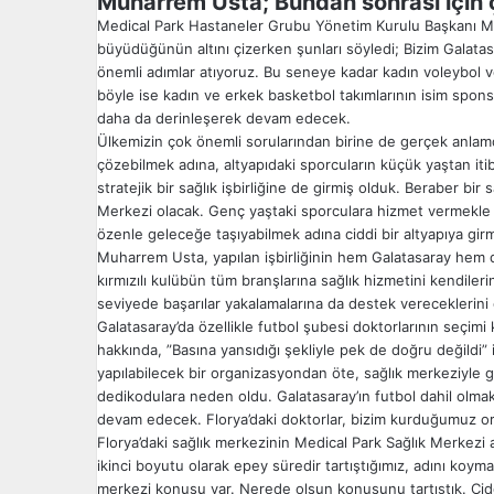
Muharrem Usta; Bundan sonrası için 
Medical Park Hastaneler Grubu Yönetim Kurulu Başkanı Muha
büyüdüğünün altını çizerken şunları söyledi; Bizim Galatas
önemli adımlar atıyoruz. Bu seneye kadar kadın voleybol 
böyle ise kadın ve erkek basketbol takımlarının isim sponsor
daha da derinleşerek devam edecek.
Ülkemizin çok önemli sorularından birine de gerçek anlamda
çözebilmek adına, altyapıdaki sporcuların küçük yaştan iti
stratejik bir sağlık işbirliğine de girmiş olduk. Beraber bi
Merkezi olacak. Genç yaştaki sporculara hizmet vermekle b
özenle geleceğe taşıyabilmek adına ciddi bir altyapıya girm
Muharrem Usta, yapılan işbirliğinin hem Galatasaray hem de
kırmızılı kulübün tüm branşlarına sağlık hizmetini kendileri
seviyede başarılar yakalamalarına da destek vereceklerini d
Galatasaray’da özellikle futbol şubesi doktorlarının seçi
hakkında, ”Basına yansıdığı şekliyle pek de doğru değildi” i
yapılabilecek bir organizasyondan öte, sağlık merkeziyle
dedikodulara neden oldu. Galatasaray’ın futbol dahil olma
devam edecek. Florya’daki doktorlar, bizim kurduğumuz or
Florya’daki sağlık merkezinin Medical Park Sağlık Merkez
ikinci boyutu olarak epey süredir tartıştığımız, adını koyma
merkezi konusu var. Nerede olsun konusunu tartıştık. Cid