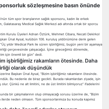
sponsorluk sözleşmesine basın önünde
nün tüm spor branşlarının sağlık sponsoru, kadın ile erkek
en, Galatasaray Medical Sağlık Merkezi adı altında ortak bir sporcu
tim Kurulu Üyeleri Adnan Öztürk, Mehmet Cibara, Necati Dekirkol
şkan Ünal Aysal, kulübün 106. kuruluş yıldönümüne denk gelen
 ”Üç yıldır Medical Park ile süren işbirliğimiz, bugün yeni bir aşamaya
birliği çerçevesinde çalışacağız. İçine gireceğimiz dönemde,
im için önemli bir gün” dedi.
im işbirliğimiz rakamların ötesinde. Daha
birliği olarak düşündük
zerine Başkan Ünal Aysal, ”Bizim işbirliğimiz rakamların ötesinde.
üşündük. Bu nedenle de biraz gecikti. Burada rakamlardan ziyade, işin
lur. Çünkü ne alt limitini, ne de üst limitini bilmiyoruz” ifadelerini
sunda bir çalışmalarının olup olmayacağı sorusu üzerine de, ”Bizim
ma ilerde neden olmasın. Tüm sponsorlarımıza bu konuda kapımız