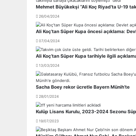
a
U
Mehmet Büyükekşi “Ali Koç Riyad’ta U-19 tak
n
r
c
u
26/04/2024
h
g
e
u
Ali Koç’tan Süper Kupa öncesi açıklama: Dev
s
a
t
y
07/04/2024
e
l
r
ı
Ali Koç’tan Süper Kupa tarihiyle ilgili açıklam
U
y
13/03/2024
n
ı
i
l
t
d
e
ı
Sacha Boey rekor ücretle Bayern Münih’te
d
z
28/01/2024
l
ı
ı
F
W
o
Kulüp Lisans Kurulu, 2023-2024 Sezonu Süper
a
r
19/07/2023
y
l
n
a
e
n