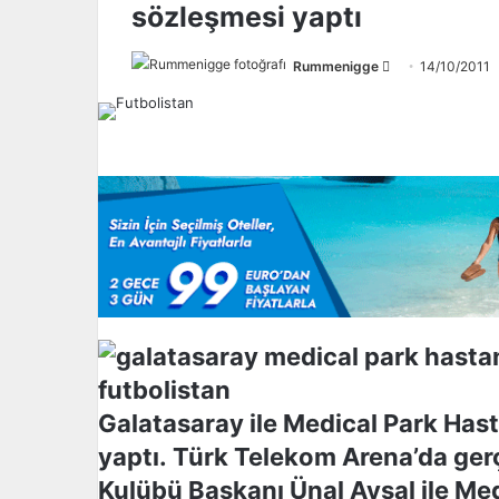
sözleşmesi yaptı
Rummenigge
F
14/10/2011
o
l
l
o
w
o
n
X
Galatasaray ile Medical Park Ha
yaptı. Türk Telekom Arena’da gerç
Kulübü Başkanı Ünal Aysal ile Me