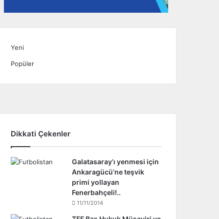
Yeni
Popüler
Dikkati Çekenler
Galatasaray’ı yenmesi için
Ankaragücü’ne teşvik
primi yollayan
Fenerbahçeli!..
11/11/2014
TFF Baş Hukuk Müşaviri ve