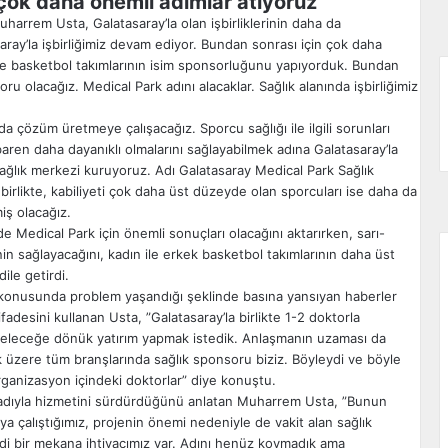
çok daha önemli adımlar atıyoruz
rrem Usta, Galatasaray’la olan işbirliklerinin daha da
aray’la işbirliğimiz devam ediyor. Bundan sonrası için çok daha
ve basketbol takımlarının isim sponsorluğunu yapıyorduk. Bundan
u olacağız. Medical Park adını alacaklar. Sağlık alanında işbirliğimiz
 çözüm üretmeye çalışacağız. Sporcu sağlığı ile ilgili sorunları
baren daha dayanıklı olmalarını sağlayabilmek adına Galatasaray’la
r sağlık merkezi kuruyoruz. Adı Galatasaray Medical Park Sağlık
irlikte, kabiliyeti çok daha üst düzeyde olan sporcuları ise daha da
iş olacağız.
 Medical Park için önemli sonuçları olacağını aktarırken, sarı-
nin sağlayacağını, kadın ile erkek basketbol takımlarının daha üst
ile getirdi.
mi konusunda problem yaşandığı şeklinde basına yansıyan haberler
fadesini kullanan Usta, ”Galatasaray’la birlikte 1-2 doktorla
 geleceğe dönük yatırım yapmak istedik. Anlaşmanın uzaması da
k üzere tüm branşlarında sağlık sponsoru biziz. Böyleydi ve böyle
ganizasyon içindeki doktorlar” diye konuştu.
i adıyla hizmetini sürdürdüğünü anlatan Muharrem Usta, ”Bunun
ya çalıştığımız, projenin önemi nedeniyle de vakit alan sağlık
di bir mekana ihtiyacımız var. Adını henüz koymadık ama