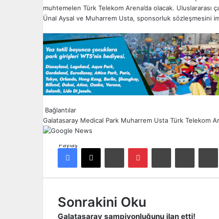
muhtemelen Türk Telekom Arena’da olacak. Uluslararası çap
Ünal Aysal ve Muharrem Usta, sponsorluk sözleşmesini imz
Bağlantılar
Galatasaray
Medical Park
Muharrem Usta
Türk Telekom A
Paylaş
Facebook
X
LinkedIn
Pinterest
Reddit
E-Posta ile paylaş
Ya
Sonrakini Oku
Galatasaray şampiyonluğunu ilan etti!