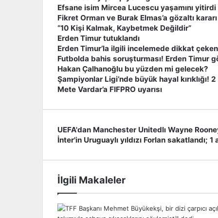
Efsane isim Mircea Lucescu yaşamını yitirdi
Fikret Orman ve Burak Elmas’a gözaltı kararı
“10 Kişi Kalmak, Kaybetmek Değildir”
Erden Timur tutuklandı
Erden Timur’la ilgili incelemede dikkat çeken
Futbolda bahis soruşturması! Erden Timur g
Hakan Çalhanoğlu bu yüzden mi gelecek?
Şampiyonlar Ligi’nde büyük hayal kırıklığı! 2 
Mete Vardar’a FIFPRO uyarısı
UEFA'dan Manchester Unitedlı Wayne Rooney
U
İnter'in Uruguaylı yıldızı Forlan sakatlandı;
E
İ
F
n
A
t
'
e
İlgili Makaleler
d
r
a
'
n
i
M
n