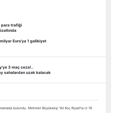
 para trafiği
özaltında
milyar Euro’ya 1 galibiyet
'ye 3 maç ceza!..
 1 ay sahalardan uzak kalacak