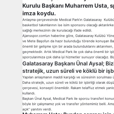
Kurulu Başkanı Muharrem Usta, 
imza koydu.
Anlaşma çerçevesinde Medical Park’ın Galatasaray Kulübü’
basketbol takımlarının ise isim sponsoru olacağı aktarılırk
sağlığı merkezinin de kurulacağı ifade edildi.
Ajansspor.com’un haberine göre, Galatasaray Kulübü Yöne
ve Mete Başol’un da hazır bulunduğu törende konuşan Ba
önemli bir gelişme için bir arada bulunduklarını aktarırken,
geçmektedir. Artık Medical Park ile çok daha önemli bir iş
sporcularımıza çok daha iyi hizmetler sunuyor olacağız. Biz
Galatasaray Başkanı Ünal Aysal; Biz
stratejik, uzun süreli ve köklü bir iş
Yapılan anlaşmanın maddi karşılığı ve süresinin sorulması ü
Daha stratejik, uzun süreli ve köklü bir işbirliği olarak d
çerçevesi, konsepti önemlidir. Rakam telaffuz etmek yanlış o
kullandı.
Başkan Ünal Aysal, Medical Park ile sporcu transferi konu
böyle bir çalışmamız yok ve transfer yöntemimiz belli. A
açık” yanıtını verdi.