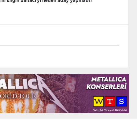
nı Engin Baltacı’yı neden aday yapmadı?