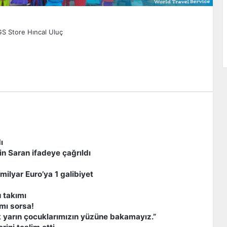
GS Store
Hıncal Uluç
zdır
ı
n Saran ifadeye çağrıldı
milyar Euro’ya 1 galibiyet
 takımı
 mı sorsa!
 yarın çocuklarımızın yüzüne bakamayız.”