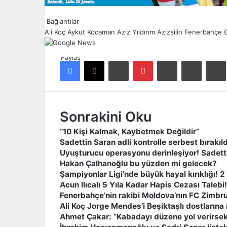
Bağlantılar
Ali Koç
Aykut Kocaman
Aziz Yıldırım
Azizsilin
Fenerbahçe
Paylaş
Facebook
X
LinkedIn
Pinterest
Reddit
E-Posta ile paylaş
Ya
Sonrakini Oku
“10 Kişi Kalmak, Kaybetmek Değildir”
Sadettin Saran adli kontrolle serbest bırakıld
Uyuşturucu operasyonu derinleşiyor! Sadetti
Hakan Çalhanoğlu bu yüzden mi gelecek?
Şampiyonlar Ligi’nde büyük hayal kırıklığı! 2 
Acun Ilıcalı 5 Yıla Kadar Hapis Cezası Talebi!
Fenerbahçe’nin rakibi Moldova’nın FC Zimbru
Ali Koç Jorge Mendes’i Beşiktaşlı dostlarına
Ahmet Çakar: “Kabadayı düzene yol verirsek