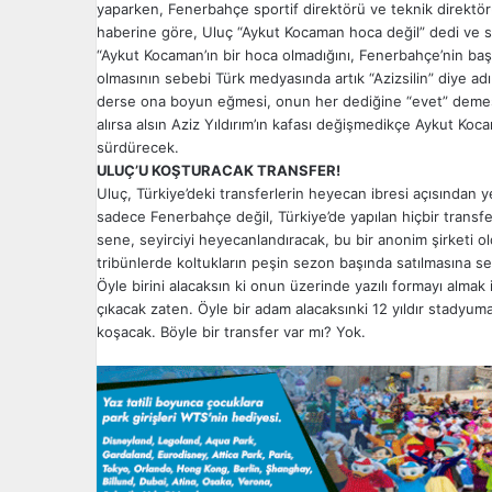
yaparken, Fenerbahçe sportif direktörü ve teknik direktör
haberine göre, Uluç “Aykut Kocaman hoca değil” dedi ve s
“Aykut Kocaman’ın bir hoca olmadığını, Fenerbahçe’nin baş
olmasının sebebi Türk medyasında artık “Azizsilin” diye ad
derse ona boyun eğmesi, onun her dediğine “evet” deme
alırsa alsın Aziz Yıldırım’ın kafası değişmedikçe Aykut 
sürdürecek.
ULUÇ’U KOŞTURACAK TRANSFER!
Uluç, Türkiye’deki transferlerin heyecan ibresi açısından y
sadece Fenerbahçe değil, Türkiye’de yapılan hiçbir transf
sene, seyirciyi heyecanlandıracak, bu bir anonim şirketi ol
tribünlerde koltukların peşin sezon başında satılmasına s
Öyle birini alacaksın ki onun üzerinde yazılı formayı alma
çıkacak zaten. Öyle bir adam alacaksınki 12 yıldır stadyu
koşacak. Böyle bir transfer var mı? Yok.