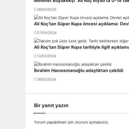
Mehmet Büyükekşi “Ali Koç Riyad’ta U-19 tak
a
o
26/04/2024
ş
n
'
s
t
p
Ali Koç’tan Süper Kupa öncesi açıklama: Dev
a
o
07/04/2024
r
'
u
Ali Koç’tan Süper Kupa tarihiyle ilgili açıklam
i
13/03/2024
c
r
İbrahim Hacıosmanoğlu adaylıktan çekildi
a
y
26/02/2024
a
v
e
r
Bir yanıt yazın
d
i
Yorum yapabilmek için
oturum açmalısınız
.