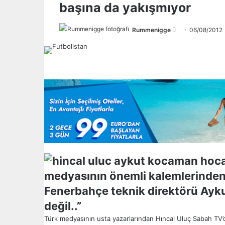
başına da yakışmıyor
Rummenigge
F
06/08/2012
o
l
l
o
w
o
n
X
medyasının önemli kalemlerinden
Fenerbahçe teknik direktörü Ayk
değil..”
Türk medyasının usta yazarlarından Hıncal Uluç Sabah TV’d