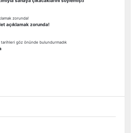
ımıyla sahaya çıkacaklarını söylemişti”
let açıklamak zorunda!
a