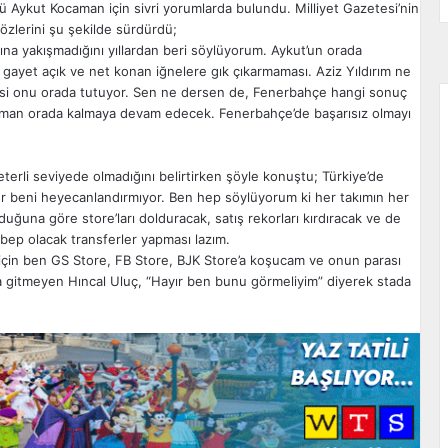
ü Aykut Kocaman için sivri yorumlarda bulundu. Milliyet Gazetesi’nin
özlerini şu şekilde sürdürdü;
ına yakışmadığını yıllardan beri söylüyorum. Aykut’un orada
ı gayet açık ve net konan iğnelere gık çıkarmaması. Aziz Yıldırım ne
si onu orada tutuyor. Sen ne dersen de, Fenerbahçe hangi sonuç
Kocaman orada kalmaya devam edecek. Fenerbahçe’de başarısız olmayı
eterli seviyede olmadığını belirtirken şöyle konuştu; Türkiye’de
er beni heyecanlandırmıyor. Ben hep söylüyorum ki her takımın her
duğuna göre store’ları dolduracak, satış rekorları kırdıracak ve de
ebep olacak transferler yapması lazım.
k için ben GS Store, FB Store, BJK Store’a koşucam ve onun parası
ma gitmeyen Hıncal Uluç, “Hayır ben bunu görmeliyim” diyerek stada