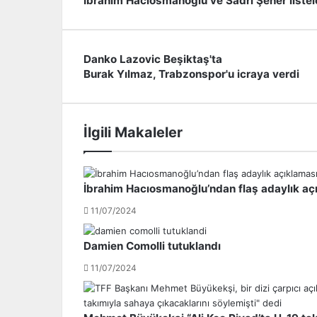
İbrahim Hacıosmanoğlu ve Sadri Şener listeler
Danko Lazovic Beşiktaş'ta
D
Burak Yılmaz, Trabzonspor'u icraya verdi
a
B
n
u
k
r
o
a
İlgili Makaleler
L
k
a
Y
z
ı
o
l
İbrahim Hacıosmanoğlu’ndan flaş adaylık açı
v
m
i
a
11/07/2024
c
z
B
,
Damien Comolli tutuklandı
e
T
ş
r
11/07/2024
i
a
k
b
t
z