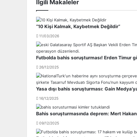
İlgili Makaleler
a
M
s
a
a
d
r
r
“10 Kişi Kalmak, Kaybetmek Değildir”
a
i
y
d
11/03/2026
'
T
ı
e
n
k
Futbolda bahis soruşturması! Erden Timur g
g
n
ö
i
26/12/2025
z
k
d
D
e
i
Yasa dışı bahis soruşturması: Gain Medya’ya
s
r
16/12/2025
i
e
E
k
m
t
Bahis soruşturmasında deprem: Mert Hakan 
r
ö
09/12/2025
e
r
C
ü