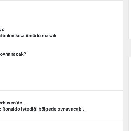
de
 futbolun kısa ömürlü masalı
e oynanacak?
rkusen'de!..
i; Ronaldo istediği bölgede oynayacak!..