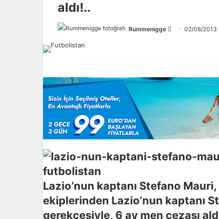
aldı!..
Rummenigge
F
02/08/2013
o
l
l
o
w
o
n
X
Lazio’nun kaptanı Stefano Mauri, 
ekiplerinden Lazio’nun kaptanı St
gerekçesiyle, 6 ay men cezası ald