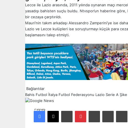
Lecce ile Lazio arasında, 2011 yılında oynanan maçı mercek
yasadışı bahisten suçlu buldu. Ntvspor’un haberine göre, F
bir cezaya çarptırıldı.
Mauri’nin takım arkadaşı Alessandro Zamperini’ye ise daha ö
Lazio ve Lecce kulüpleri ise soruşturmayı küçük para cezala
başlamasını talep etmişti.
Bağlantılar
Bahis
Futbol
İtalya Futbol Federasyonu
Lazio
Serie A
Şike
Paylaş
Facebook
X
LinkedIn
Pinterest
Reddit
E-Posta ile paylaş
Ya