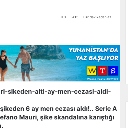
0
415
Bir dakikadan az
şikeden 6 ay men cezası aldı!.. Serie A
efano Mauri, şike skandalına karıştığı
ı.