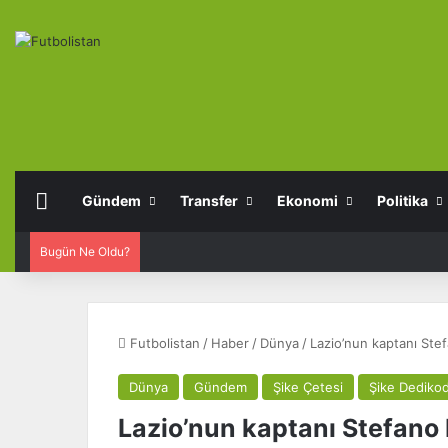
Anasayfa
Gündem
Transfer
Ekonomi
Politika
Bugün Ne Oldu?
Futbolistan
/
Haber
/
Dünya
/
Lazio’nun kaptanı Stef
Dünya
Gündem
Şike Çetesi
Şike Dedikod
Lazio’nun kaptanı Stefano