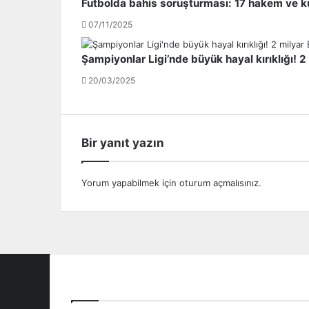
a
C
Futbolda bahis soruşturması: 17 hakem ve ku
n
a
07/11/2025
B
r
a
l
Şampiyonlar Ligi’nde büyük hayal kırıklığı! 2 
y
o
e
A
20/03/2025
r
n
L
c
e
e
v
l
Bir yanıt yazın
e
o
r
t
k
t
Yorum yapabilmek için
oturum açmalısınız
.
u
i
s
;
e
R
n
o
'
n
d
a
e
l
Tüm Ligler
!
d
.
o