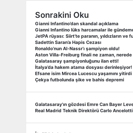
Sonrakini Oku
Gianni Infantino’dan skandal açıklama
Gianni Infantino lüks harcamalar ile gündem
JetPA rüyası: Siirt’te paranın, yıldızların ve
Sadettin Saran’a Hapis Cezası
Ronaldo’nun Al-Nassr’ı şampiyon oldu!
Aston Villa-Freiburg finali ne zaman, nered
Galatasaray şampiyonluğunu ilan etti!
İtalya’da hakem atama dosyası derinleşiyor!
Efsane isim Mircea Lucescu yaşamını yitirdi
Çekya futbolunda şike ve bahis depremi
Galatasaray'ın gözdesi Emre Can Bayer Leve
G
Real Madrid Teknik Direktörü Carlo Ancelott
a
R
l
e
a
a
t
l