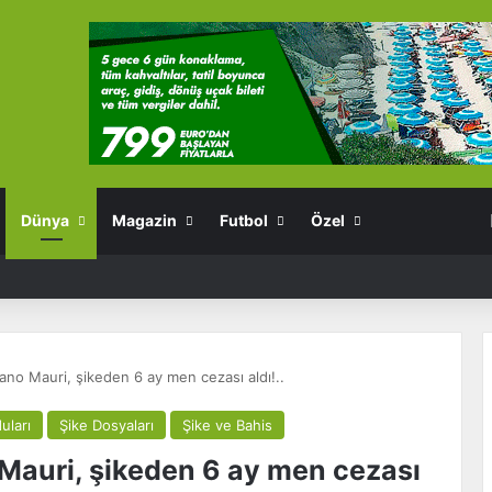
Dünya
Magazin
Futbol
Özel
ano Mauri, şikeden 6 ay men cezası aldı!..
uları
Şike Dosyaları
Şike ve Bahis
 Mauri, şikeden 6 ay men cezası