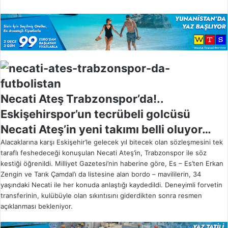
o
w
o
n
X
Necati Ateş Trabzonspor’da!..
Eskişehirspor’un tecrübeli golcüsü
Necati Ateş’in yeni takımı belli oluyor…
Alacaklarına karşı Eskişehir’le gelecek yıl bitecek olan sözleşmesini tek
taraflı feshedeceği konuşulan Necati Ateş’in, Trabzonspor ile söz
kestiği öğrenildi. Milliyet Gazetesi’nin haberine göre, Es – Es’ten Erkan
Zengin ve Tarık Çamdal’ı da listesine alan bordo – mavililerin, 34
yaşındaki Necati ile her konuda anlaştığı kaydedildi. Deneyimli forvetin
transferinin, kulübüyle olan sıkıntısını giderdikten sonra resmen
açıklanması bekleniyor.