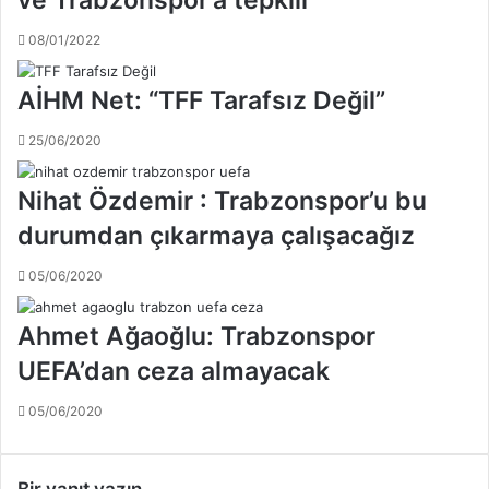
a
n
m
'
08/01/2022
e
d
s
e
AİHM Net: “TFF Tarafsız Değil”
a
n
i
s
25/06/2020
s
o
i
n
b
Nihat Özdemir : Trabzonspor’u bu
r
a
a
durumdan çıkarmaya çalışacağız
ş
E
l
d
05/06/2020
a
i
d
p
Ahmet Ağaoğlu: Trabzonspor
ı
E
!
r
UEFA’dan ceza almayacak
.
e
.
n
05/06/2020
d
e
i
Bir yanıt yazın