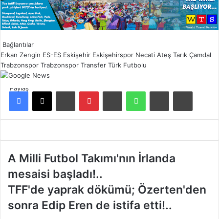
Bağlantılar
Erkan Zengin
ES-ES
Eskişehir
Eskişehirspor
Necati Ateş
Tarık Çamdal
Trabzonspor
Trabzonspor Transfer
Türk Futbolu
Paylaş
Facebook
X
LinkedIn
Pinterest
Reddit
WhatsApp
E-Posta ile paylaş
Yazdır
A
A Milli Futbol Takımı'nın İrlanda
M
mesaisi başladı!..
i
l
T
TFF'de yaprak dökümü; Özerten'den
l
F
sonra Edip Eren de istifa etti!..
i
F
F
'