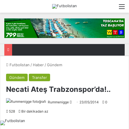
M
Futbolistan
/
Haber
/
Gündem
Gündem
Transfer
Necati Ateş Trabzonspor’da!..
Rummenigge
F
23/05/2014
0
o
528
Bir dakikadan az
l
l