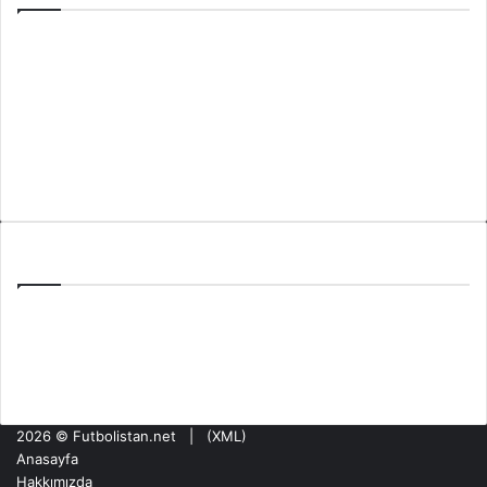
Anasayfa
Hakkımızda
Künye
Gizlilik Politikası
İletişim
Son Yazılar
Şampiyonlar Ligi Muhtemel 11: Olympiacos NEC Maçı
PAOK Benfica Eşleşmesi: Toumba’da Şampiyonlar Ligi Haftası
Tzolis’in Arsenal’de İlk Golü: Girona Maçında Sahne Aldı
2026 ©
Futbolistan.net
| (
XML
)
Anasayfa
Hakkımızda