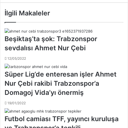
u
d
t
e
İlgili Makaleler
b
y
o
a
l
p
T
r
Beşiktaş’ta şok: Trabzonspor
a
a
sevdalısı Ahmet Nur Çebi
k
k
ı
d
12/05/2022
m
ö
ı
k
'
ü
Süper Lig’de enteresan işler Ahmet
n
m
Nur Çebi rakibi Trabzonspor’a
ı
ü
n
;
Domagoj Vida’yı önermiş
İ
Ö
r
z
19/01/2022
l
e
a
r
Futbol camiası TFF, yayıncı kuruluşa
n
t
d
e
ve Trabzonspor’a tepkili