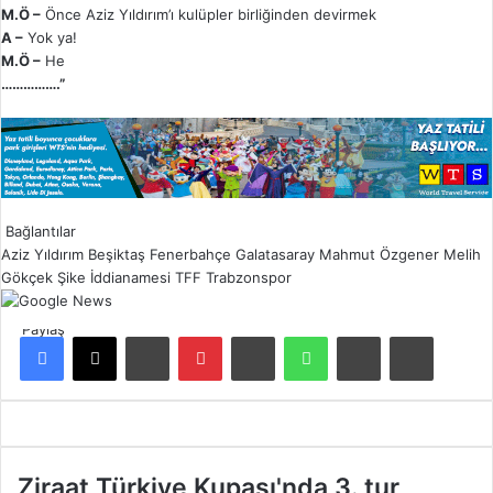
M.Ö –
Önce Aziz Yıldırım’ı kulüpler birliğinden devirmek
A –
Yok ya!
M.Ö –
He
…………….”
Bağlantılar
Aziz Yıldırım
Beşiktaş
Fenerbahçe
Galatasaray
Mahmut Özgener
Melih
Gökçek
Şike İddianamesi
TFF
Trabzonspor
Paylaş
Facebook
X
LinkedIn
Pinterest
Reddit
WhatsApp
E-Posta ile paylaş
Yazdır
Z
Ziraat Türkiye Kupası'nda 3. tur