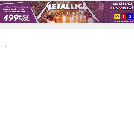
Tüm Ligler
Spor Toto Süper Lig
TFF 1. Lig
TFF 2. Lig
İngiltere Premier Lig
İspanya La Liga
İtalya Serie A
Fransa Ligue 1
Almanya Bundesliga