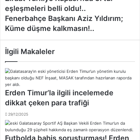
i
eşleşmeleri belli oldu!..
r
a
F
Fenerbahçe Başkanı Aziz Yıldırım;
a
e
Küme düşme kalkmasın!..
t
n
T
e
ü
r
r
b
İlgili Makaleler
k
a
i
h
y
ç
e
e
K
B
u
a
Erden Timur’la ilgili incelemede
p
ş
dikkat çeken para trafiği
a
k
s
a
29/12/2025
ı
n
'
ı
n
A
d
z
Futbolda bahis soruşturması! Erden