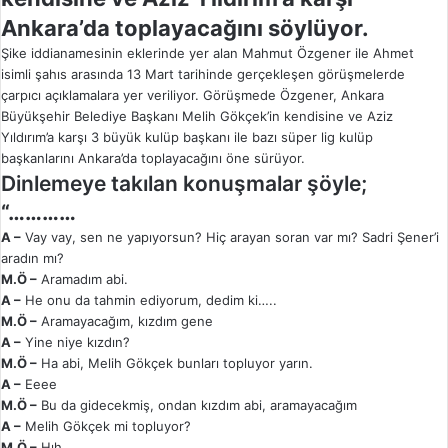
Ankara’da toplayacağını söylüyor.
Şike iddianamesinin eklerinde yer alan Mahmut Özgener ile Ahmet
isimli şahıs arasında 13 Mart tarihinde gerçekleşen görüşmelerde
çarpıcı açıklamalara yer veriliyor. Görüşmede Özgener, Ankara
Büyükşehir Belediye Başkanı Melih Gökçek’in kendisine ve Aziz
Yıldırım’a karşı 3 büyük kulüp başkanı ile bazı süper lig kulüp
başkanlarını Ankara’da toplayacağını öne sürüyor.
Dinlemeye takılan konuşmalar şöyle;
“…………
A –
Vay vay, sen ne yapıyorsun? Hiç arayan soran var mı? Sadri Şener’i
aradın mı?
M.Ö –
Aramadım abi.
A –
He onu da tahmin ediyorum, dedim ki…..
M.Ö –
Aramayacağım, kızdım gene
A –
Yine niye kızdın?
M.Ö –
Ha abi, Melih Gökçek bunları topluyor yarın.
A –
Eeee
M.Ö –
Bu da gidecekmiş, ondan kızdım abi, aramayacağım
A –
Melih Gökçek mi topluyor?
M.Ö –
Hıh