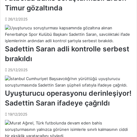
a
i
Timur gözaltında
3
z
.
Y
26/12/2025
t
ı
u
l
r
d
e
ı
ş
r
Sadettin Saran adli kontrolle serbest
l
ı
bırakıldı
e
m
ş
;
25/12/2025
m
K
e
ü
l
m
e
e
Uyuşturucu operasyonu derinleşiyor!
r
d
Sadettin Saran ifadeye çağrıldı
i
ü
b
ş
19/12/2025
e
m
l
e
l
k
i
a