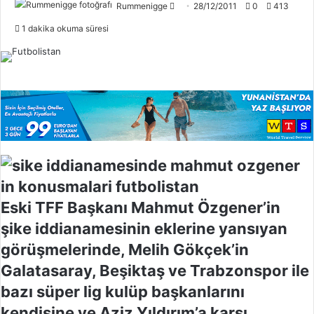
Rummenigge
F
28/12/2011
0
413
o
1 dakika okuma süresi
l
l
o
w
o
n
X
Eski TFF Başkanı Mahmut Özgener’in
şike iddianamesinin eklerine yansıyan
görüşmelerinde, Melih Gökçek’in
Galatasaray, Beşiktaş ve Trabzonspor ile
bazı süper lig kulüp başkanlarını
kendisine ve Aziz Yıldırım’a karşı