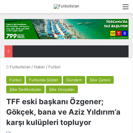
M
Futbolistan
/
Haber
/
Futbol
Futbol
Futbolda Şiddet
Gündem
Şike Çetesi
Şike Dedikoduları
Şike Dosyaları
TFF eski başkanı Özgener;
Gökçek, bana ve Aziz Yıldırım’a
karşı kulüpleri topluyor