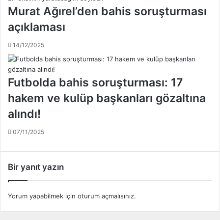
o
Murat Ağırel’den bahis soruşturması
l
l
k
açıklaması
d
m
u
a
14/12/2025
!
s
.
ı
.
n
Futbolda bahis soruşturması: 17
!
.
hakem ve kulüp başkanları gözaltına
.
alındı!
07/11/2025
Bir yanıt yazın
Yorum yapabilmek için
oturum açmalısınız
.