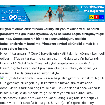
Bir yanım cuma akşamından kalmış, bir yanım cumartesi. Kendimi
parçalı forma gibi hissediyorum. Oysa ne kadar başka bir ligdeymişiz
aslında. Geçen senenin bir kaza sezonu olduğunu nasılda
kabullendirmişim kendime. Yine aynı şeyleri görür gibi olmak bile
fena ediyor insanı.
Niye mi karamsarım? Çünkü hakedişlerin katili takımları görmek beni deli
ediyorrrr (Yaban karakterine selam olsun)… Galatasaray’ın haftalardır
kıvıramadığı “total futbol” keşmekeşini sorgularken bir de üstüne
Daum’un çifte forvetli dağılışına tanık olunca muhteviyatı bozuluyor
insanın. E bu da bünyeyi zorluyor haliyle…
Sanki sezon başı izlediğimiz bu iki takım değildi.
Gün geçtikçe silikleşen, oyun karakteri olmayan sıra takımlarına
döndüklerinin farkında değil mi bunlar? Çevrelerindeki onca kalabalık
içinde bir kişi çıkıp “kendinize gelin” demiyor mu bu oyunculara?
Galatasaray’ın geri dörtlüsünden Sabri Sarıoğlu dışında ileri bölgeye
omuz veren bir tane futbolcu yok. Servet Çetin’in gerçeklenmeyen