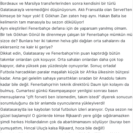
Bordeaux ve Marsilya transferlerinden sonra kendisini bir türlü
Galatasaray’a veremediğini düşünüyorum. Aklı Fransa’da olan Servet’ten
kimseye bir hayır yok! E Gökhan Zan zaten hep aynı. Hakan Balta ise
kelimenin tam manasıyla bu sezon dökülüyor!
Aynı eleştirileri Fenerbahçe defansı için de yaparsam yanılmış olmam.
Bir tek Gökhan Gönül ile direnmeye çalışan bir Fenerbahçe mümkün mü
sizce de? Bunlara her iki takımın helva gibi dağılan orta sahalarını da
eklerseniz ne kalır ki geriye?
Dikkat edin, Galatasaray ve Fenerbahçe’nin puan kaptırdığı bütün
takımlar onlardan çok koşuyor. Orta sahaları onlardan daha çok top
kapıyor, daha yüksek pas yüzdesiyle oynuyorlar. Sonuç ortada!
Futbola harcadıkları paralar maşallah küçük bir Afrika ülkesinin bütçesi
kadar. Ama gel gelelim sahaya yansıttıkları sıradan bir Anadolu takımı
kadar bile değil. Fenerbahçe’nin teknik direktörü Daum işin kolayını da
bulmuş. Cumartesi günkü Kasımpaşaspor yenilgisi sonrası basın
mensuplarına “çift forveti ben istemedim, takım istedi” diyerek sonucun
sorumluluğunu da bir anlamda oyuncularına yükleyiverdi!
Galatasaray’da ise kaybolan total futbolun izleri aranıyor. Oysa sezon ne
güzel başlamıştı! O günlerde kimse Rijkaard’ı yere göğe sığdıramazken
şimdi herkes Hollandalının çok da abartılmamasını söylüyor (burayı ben
yumuşattım, Hıncal Uluç’a kalsa Rijkaard, hoca bile değil!)