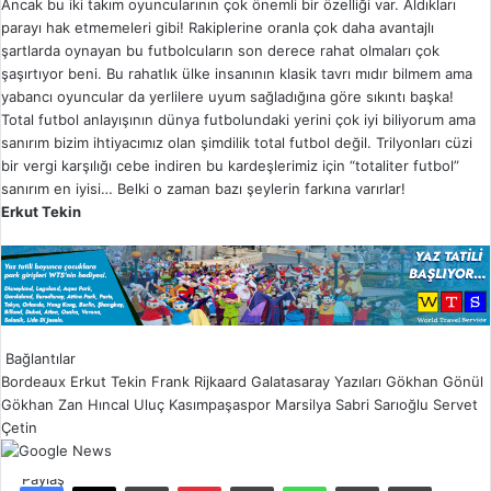
Ancak bu iki takım oyuncularının çok önemli bir özelliği var. Aldıkları
parayı hak etmemeleri gibi! Rakiplerine oranla çok daha avantajlı
şartlarda oynayan bu futbolcuların son derece rahat olmaları çok
şaşırtıyor beni. Bu rahatlık ülke insanının klasik tavrı mıdır bilmem ama
yabancı oyuncular da yerlilere uyum sağladığına göre sıkıntı başka!
Total futbol anlayışının dünya futbolundaki yerini çok iyi biliyorum ama
sanırım bizim ihtiyacımız olan şimdilik total futbol değil. Trilyonları cüzi
bir vergi karşılığı cebe indiren bu kardeşlerimiz için “totaliter futbol”
sanırım en iyisi… Belki o zaman bazı şeylerin farkına varırlar!
Erkut Tekin
Bağlantılar
Bordeaux
Erkut Tekin
Frank Rijkaard
Galatasaray Yazıları
Gökhan Gönül
Gökhan Zan
Hıncal Uluç
Kasımpaşaspor
Marsilya
Sabri Sarıoğlu
Servet
Çetin
Paylaş
Facebook
X
LinkedIn
Pinterest
Reddit
WhatsApp
E-Posta ile paylaş
Yazdır