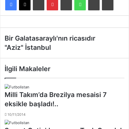
B
Bir Galatasaraylı'nın ricasıdır
i
"
"Aziz" İstanbul
r
A
G
z
a
i
l
İlgili Makaleler
z
a
"
t
İ
a
s
s
Milli Takım’da Brezilya mesaisi 7
t
a
a
eksikle başladı!..
r
n
a
b
10/11/2014
y
u
l
l
ı