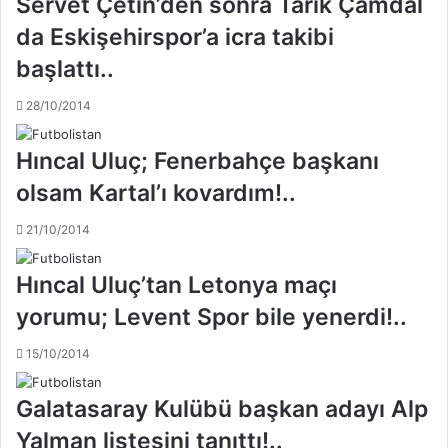
Servet Çetin’den sonra Tarık Çamdal
'
da Eskişehirspor’a icra takibi
n
ı
başlattı..
n
r
28/10/2014
i
c
Hıncal Uluç; Fenerbahçe başkanı
a
s
olsam Kartal’ı kovardım!..
ı
d
21/10/2014
ı
r
Hıncal Uluç’tan Letonya maçı
yorumu; Levent Spor bile yenerdi!..
15/10/2014
Galatasaray Kulübü başkan adayı Alp
Yalman listesini tanıttı!..