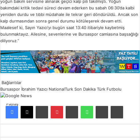
yoğun bakım servisine alınarak geçici kalp pili takılmıştı. Yoğun
bakımdaki kritik tedavi süreci devam ederken bu sabah 06:30’da kalbi
yeniden durdu ve tıbbi müdahale ile tekrar geri döndürüldü. Ancak son
kalp durmasından sonra genel durumu kötüleşerek devam etti.
Maalesef ki, Sayın Yazıcı’yı bugün saat 13:40 itibariyle kaybetmiş
bulunmaktayız. Ailesine, sevenlerine ve Bursaspor camiasına başsağlığı
diliyoruz.”
Bağlantılar
Bursaspor
İbrahim Yazıcı
NationalTurk
Son Dakika
Türk Futbolu
Paylaş
Facebook
X
LinkedIn
Pinterest
Reddit
WhatsApp
E-Posta ile paylaş
Yazdır