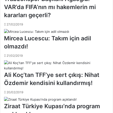
d
e
VAR’da FIFA’nın mı hakemlerin mi
a
r
kararları geçerli?
2
i
7
,
27/02/2019
y
g
ı
e
l
n
Mircea Lucescu: Takım için adil
l
e
olmazdı!
ı
l
k
k
21/02/2019
r
u
e
r
k
u
o
l
Ali Koç’tan TFF’ye sert çıkış: Nihat
r
u
Özdemir kendisini kullandırmış!
u
n
e
i
20/02/2019
g
p
a
t
l
a
Ziraat Türkiye Kupası’nda program
e
l