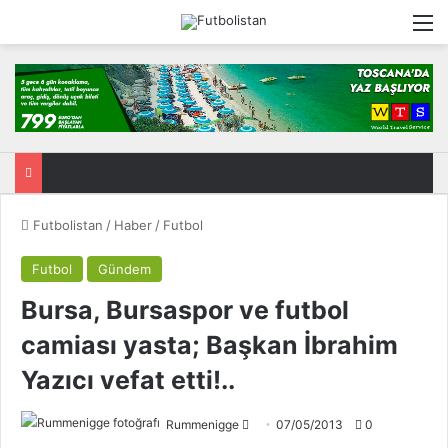
M
Futbolistan
/
Haber
/
Futbol
Futbol
Gündem
Bursa, Bursaspor ve futbol
camiası yasta; Başkan İbrahim
Yazıcı vefat etti!..
Rummenigge
F
07/05/2013
0