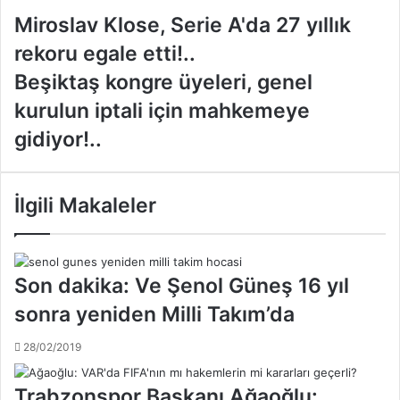
M
Miroslav Klose, Serie A'da 27 yıllık
i
rekoru egale etti!..
r
o
B
Beşiktaş kongre üyeleri, genel
s
e
kurulun iptali için mahkemeye
l
ş
a
i
gidiyor!..
v
k
K
t
l
a
İlgili Makaleler
o
ş
s
k
e
o
,
n
Son dakika: Ve Şenol Güneş 16 yıl
S
g
e
r
sonra yeniden Milli Takım’da
r
e
i
ü
28/02/2019
e
y
A
e
Trabzonspor Başkanı Ağaoğlu:
'
l