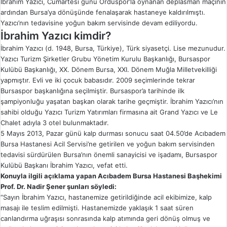
İbrahim Yazıcı, Cumartesi günü Orduspor’la oynanan deplasman maçının
ardından Bursa’ya dönüşünde fenalaşarak hastaneye kaldırılmıştı.
Yazıcı’nın tedavisine yoğun bakım servisinde devam ediliyordu.
İbrahim Yazıcı kimdir?
İbrahim Yazıcı (d. 1948, Bursa, Türkiye), Türk siyasetçi. Lise mezunudur.
Yazıcı Turizm Şirketler Grubu Yönetim Kurulu Başkanlığı, Bursaspor
Kulübü Başkanlığı, XX. Dönem Bursa, XXI. Dönem Muğla Milletvekilliği
yapmıştır. Evli ve iki çocuk babasıdır. 2009 seçimlerinde tekrar
Bursaspor başkanlığına seçilmiştir. Bursaspor’a tarihinde ilk
şampiyonluğu yaşatan başkan olarak tarihe geçmiştir. İbrahim Yazıcı’nın
sahibi olduğu Yazıcı Turizm Yatırımları firmasına ait Grand Yazıcı ve Le
Chalet adıyla 3 otel bulunmaktadır.
5 Mayıs 2013, Pazar günü kalp durması sonucu saat 04.50’de Acıbadem
Bursa Hastanesi Acil Servisi’ne getirilen ve yoğun bakım servisinden
tedavisi sürdürülen Bursa’nın önemli sanayicisi ve işadamı, Bursaspor
Kulübü Başkanı İbrahim Yazıcı, vefat etti.
Konuyla ilgili açıklama yapan Acıbadem Bursa Hastanesi Başhekimi
Prof. Dr. Nadir Şener şunları söyledi:
“Sayın İbrahim Yazıcı, hastanemize getirildiğinde acil ekibimize, kalp
masajı ile teslim edilmişti. Hastanemizde yaklaşık 1 saat süren
canlandırma uğraşısı sonrasında kalp atımında geri dönüş olmuş ve