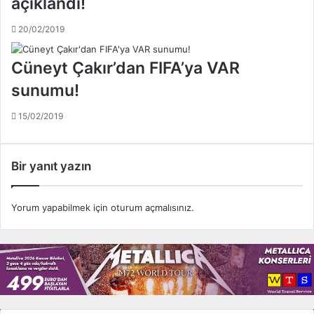
açıklandı!
e
i
t
i
20/02/2019
t
ç
i
i
Cüneyt Çakır’dan FIFA’ya VAR
!
n
.
m
sunumu!
.
a
h
15/02/2019
k
e
m
Bir yanıt yazın
e
y
e
Yorum yapabilmek için
oturum açmalısınız
.
g
i
d
i
y
o
r