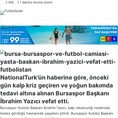
o
492
1 dakika okuma süresi
l
l
o
w
o
n
X
NationalTurk’ün haberine göre, önceki
gün kalp kriz geçiren ve yoğun bakımda
tedavi altına alınan Bursaspor Başkanı
İbrahim Yazıcı vefat etti.
Bursaspor Kulübü Başkanı İbrahim Yazıcı, kalp rahatsızlığı nedeniyle
tedavi gördüğü hastanede yaşamını yitirdi. Bursaspor Kulübü Başkanı