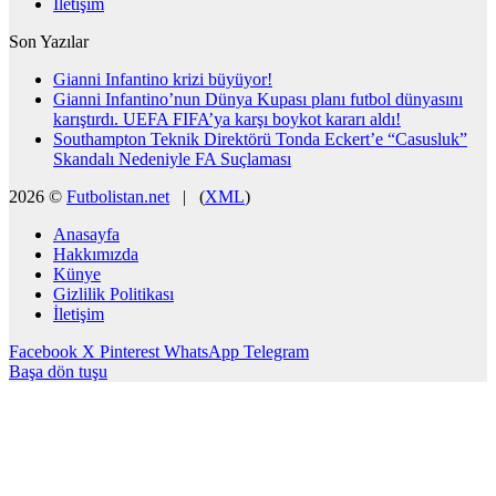
İletişim
Son Yazılar
Gianni Infantino krizi büyüyor!
Gianni Infantino’nun Dünya Kupası planı futbol dünyasını
karıştırdı. UEFA FIFA’ya karşı boykot kararı aldı!
Southampton Teknik Direktörü Tonda Eckert’e “Casusluk”
Skandalı Nedeniyle FA Suçlaması
2026 ©
Futbolistan.net
| (
XML
)
Anasayfa
Hakkımızda
Künye
Gizlilik Politikası
İletişim
Facebook
X
Pinterest
WhatsApp
Telegram
Başa dön tuşu