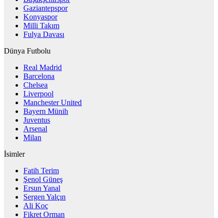
Gaziantepspor
Konyaspor
Milli Takım
Fulya Davası
Dünya Futbolu
Real Madrid
Barcelona
Chelsea
Liverpool
Manchester United
Bayern Münih
Juventus
Arsenal
Milan
İsimler
Fatih Terim
Şenol Güneş
Ersun Yanal
Sergen Yalçın
Ali Koç
Fikret Orman