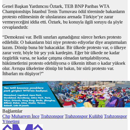
Genel Başkan Yardımcısı Öztark, TEB BNP Paribas WTA
Championships İstanbul Tenis Turnuvası ödül töreninde bakanların
protesto edilmesinin de uluslararası arenada Türkiye’ye zarar
vermeyeceğini iddia etti. Öztark, bu konuyla ilgili soruyu da şöyle
cevaplandırdı:
“Demokrasi var. Belli sınırları aşmadığınız sürece herkes protesto
edilebilir. O bakanların bizi niye protesto ediyorlar diye araştırmaları
lazım. Dönüp buna bir bakacaklar. Bir ülkede protesto var, o ülkeye
zarar verir, böyle bir şey yok kardeşim. Eğer bir ülkede ne kadar
özgürlük varsa, ne kadar çatışma olmadan tartışılabiliyorsa,
hükümetlerini protesto edebiliyorsa o ülkenin itibarı o kadar yüksek
olur. Avrupa ülkelerine dönüp bir bakın, bir sürü protesto var.
İtibarları mı düşüyor?”
Bağlantılar
Chp
Muharrem İnce
Trabzonspor
Trabzonspor Kulübü
Trabzonspor
Yönetimi