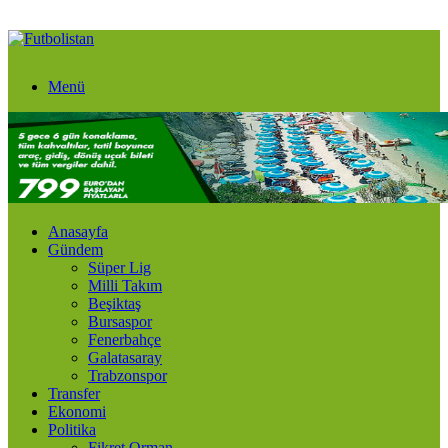
Menü
Anasayfa
Gündem
Süper Lig
Milli Takım
Beşiktaş
Bursaspor
Fenerbahçe
Galatasaray
Trabzonspor
Transfer
Ekonomi
Politika
Fikret Orman