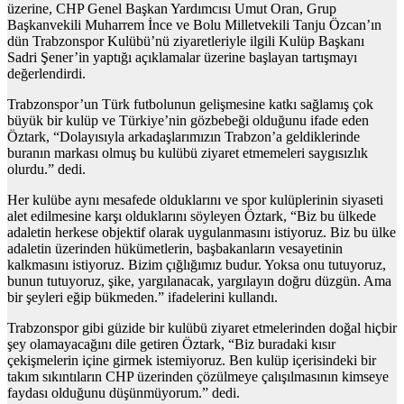
üzerine, CHP Genel Başkan Yardımcısı Umut Oran, Grup
Başkanvekili Muharrem İnce ve Bolu Milletvekili Tanju Özcan’ın
dün Trabzonspor Kulübü’nü ziyaretleriyle ilgili Kulüp Başkanı
Sadri Şener’in yaptığı açıklamalar üzerine başlayan tartışmayı
değerlendirdi.
Trabzonspor’un Türk futbolunun gelişmesine katkı sağlamış çok
büyük bir kulüp ve Türkiye’nin gözbebeği olduğunu ifade eden
Öztark, “Dolayısıyla arkadaşlarımızın Trabzon’a geldiklerinde
buranın markası olmuş bu kulübü ziyaret etmemeleri saygısızlık
olurdu.” dedi.
Her kulübe aynı mesafede olduklarını ve spor kulüplerinin siyaseti
alet edilmesine karşı olduklarını söyleyen Öztark, “Biz bu ülkede
adaletin herkese objektif olarak uygulanmasını istiyoruz. Biz bu ülke
adaletin üzerinden hükümetlerin, başbakanların vesayetinin
kalkmasını istiyoruz. Bizim çığlığımız budur. Yoksa onu tutuyoruz,
bunun tutuyoruz, şike, yargılanacak, yargılayın doğru düzgün. Ama
bir şeyleri eğip bükmeden.” ifadelerini kullandı.
Trabzonspor gibi güzide bir kulübü ziyaret etmelerinden doğal hiçbir
şey olamayacağını dile getiren Öztark, “Biz buradaki kısır
çekişmelerin içine girmek istemiyoruz. Ben kulüp içerisindeki bir
takım sıkıntıların CHP üzerinden çözülmeye çalışılmasının kimseye
faydası olduğunu düşünmüyorum.” dedi.