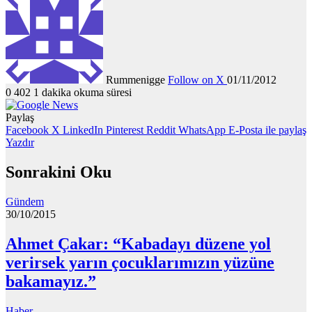
Rummenigge
Follow on X
01/11/2012
0
402
1 dakika okuma süresi
Paylaş
Facebook
X
LinkedIn
Pinterest
Reddit
WhatsApp
E-Posta ile paylaş
Yazdır
Sonrakini Oku
Gündem
30/10/2015
Ahmet Çakar: “Kabadayı düzene yol
verirsek yarın çocuklarımızın yüzüne
bakamayız.”
Haber