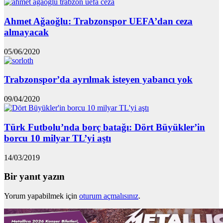
Ahmet Ağaoğlu: Trabzonspor UEFA’dan ceza
almayacak
05/06/2020
Trabzonspor’da ayrılmak isteyen yabancı yok
09/04/2020
Türk Futbolu’nda borç batağı: Dört Büyükler’in
borcu 10 milyar TL’yi aştı
14/03/2019
Bir yanıt yazın
Yorum yapabilmek için
oturum açmalısınız
.