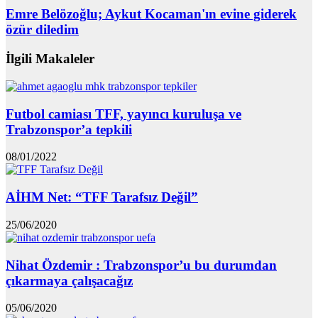
Emre Belözoğlu; Aykut Kocaman'ın evine giderek
özür diledim
İlgili Makaleler
Futbol camiası TFF, yayıncı kuruluşa ve
Trabzonspor’a tepkili
08/01/2022
AİHM Net: “TFF Tarafsız Değil”
25/06/2020
Nihat Özdemir : Trabzonspor’u bu durumdan
çıkarmaya çalışacağız
05/06/2020