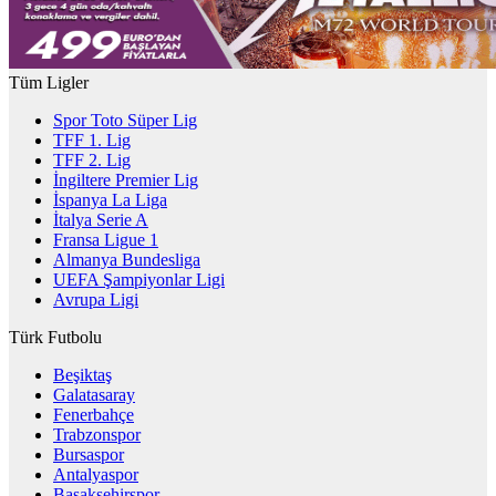
Tüm Ligler
Spor Toto Süper Lig
TFF 1. Lig
TFF 2. Lig
İngiltere Premier Lig
İspanya La Liga
İtalya Serie A
Fransa Ligue 1
Almanya Bundesliga
UEFA Şampiyonlar Ligi
Avrupa Ligi
Türk Futbolu
Beşiktaş
Galatasaray
Fenerbahçe
Trabzonspor
Bursaspor
Antalyaspor
Başakşehirspor