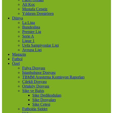
Ali Koç
Mustafa Cengiz
Yıldırım Demirören
Dünya
La Liga
Bundesliga
Premier Lig
Serie A
Ligue 1
Uefa Şampiyonlar Ligi
Avrupa Ligi
Magazin
Futbol
Özel
Fulya Dosyası
İstanbulspor Dosyası
TBMM Araştırma Komisyon Raporları
Çilekli Dosyası
Ortaköy Dosyası
Şike ve Bahis
Şike Dedikoduları
Şike Dosyaları
Şike Çetesi
Futbolda Şiddet