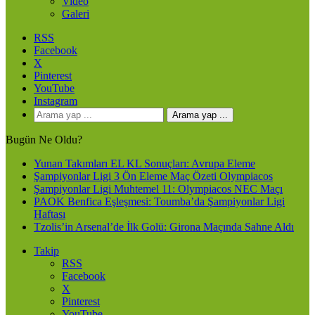
Video
Galeri
RSS
Facebook
X
Pinterest
YouTube
Instagram
Arama yap ...
Bugün Ne Oldu?
Yunan Takımları EL KL Sonuçları: Avrupa Eleme
Şampiyonlar Ligi 3 Ön Eleme Maç Özeti Olympiacos
Şampiyonlar Ligi Muhtemel 11: Olympiacos NEC Maçı
PAOK Benfica Eşleşmesi: Toumba’da Şampiyonlar Ligi
Haftası
Tzolis’in Arsenal’de İlk Golü: Girona Maçında Sahne Aldı
Takip
RSS
Facebook
X
Pinterest
YouTube