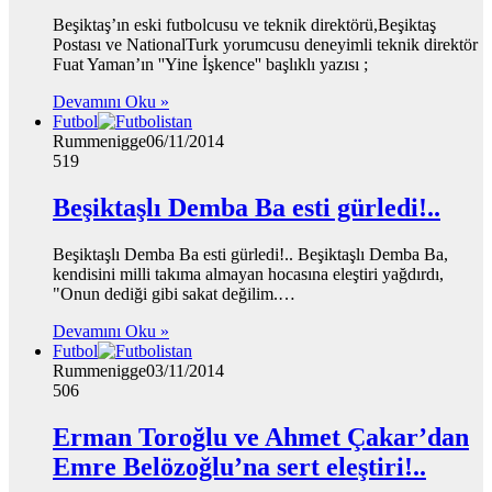
Beşiktaş’ın eski futbolcusu ve teknik direktörü,Beşiktaş
Postası ve NationalTurk yorumcusu deneyimli teknik direktör
Fuat Yaman’ın ''Yine İşkence'' başlıklı yazısı ;
Devamını Oku »
Futbol
Rummenigge
06/11/2014
519
Beşiktaşlı Demba Ba esti gürledi!..
Beşiktaşlı Demba Ba esti gürledi!.. Beşiktaşlı Demba Ba,
kendisini milli takıma almayan hocasına eleştiri yağdırdı,
"Onun dediği gibi sakat değilim.…
Devamını Oku »
Futbol
Rummenigge
03/11/2014
506
Erman Toroğlu ve Ahmet Çakar’dan
Emre Belözoğlu’na sert eleştiri!..