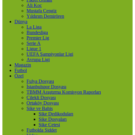
Ali Koç
Mustafa Cengiz
Yıldırım Demirören
Dünya
La Liga
Bundesliga
Premier Lig
Serie A
Ligue 1
UEFA Şampiyonlar Ligi
Avrupa Ligi
Magazin
Futbol
Özel
Fulya Dosyası
İstanbulspor Dosyası
TBMM Araştırma Komisyon Raporları
Çilekli Dosyası
Ortaköy Dosyası
Şike ve Bahis
Şike Dedikoduları
Şike Dosyaları
Şike Çetesi
Futbolda Şiddet