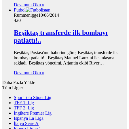
Devamını Oku »
Futbol
Rummenigge
10/06/2014
420
Beşiktaş transferde ilk bombayı
patlattı!..
Beşiktaş Postası'nın haberine göre, Beşiktaş transferde ilk
bombayı patlattı!.. Beşiktaş Manuel Lanzini ile anlaşma
sağladı. Beşiktaş yönetimi, Arjantin ekibi River…
Devamını Oku »
Daha Fazla Yükle
Tüm Ligler
Spor Toto Süper Lig
TFF 1. Lig
TFF 2. Lig
İngiltere Premier Lig
İspanya La Liga
İtalya Serie A
Fransa Ligue 1