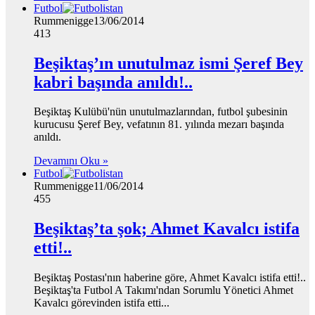
Futbol
Rummenigge
13/06/2014
413
Beşiktaş’ın unutulmaz ismi Şeref Bey
kabri başında anıldı!..
Beşiktaş Kulübü'nün unutulmazlarından, futbol şubesinin
kurucusu Şeref Bey, vefatının 81. yılında mezarı başında
anıldı.
Devamını Oku »
Futbol
Rummenigge
11/06/2014
455
Beşiktaş’ta şok; Ahmet Kavalcı istifa
etti!..
Beşiktaş Postası'nın haberine göre, Ahmet Kavalcı istifa etti!..
Beşiktaş'ta Futbol A Takımı'ndan Sorumlu Yönetici Ahmet
Kavalcı görevinden istifa etti...