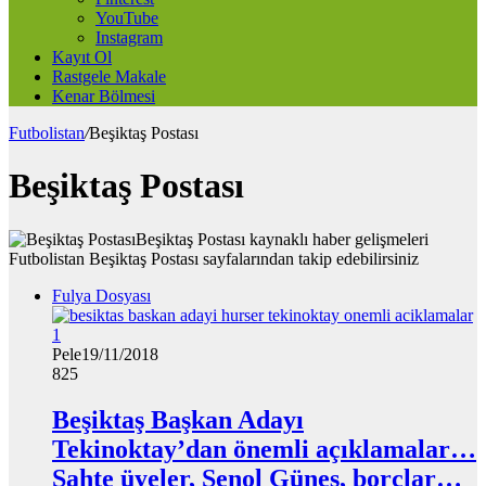
YouTube
Instagram
Kayıt Ol
Rastgele Makale
Kenar Bölmesi
Futbolistan
/
Beşiktaş Postası
Beşiktaş Postası
Beşiktaş Postası kaynaklı haber gelişmeleri
Futbolistan Beşiktaş Postası sayfalarından takip edebilirsiniz
Fulya Dosyası
Pele
19/11/2018
825
Beşiktaş Başkan Adayı
Tekinoktay’dan önemli açıklamalar…
Sahte üyeler, Şenol Güneş, borçlar…