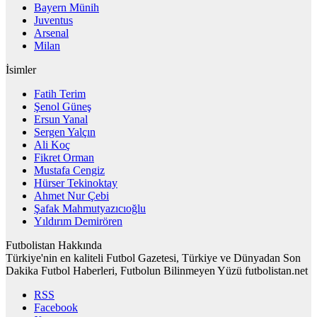
Bayern Münih
Juventus
Arsenal
Milan
İsimler
Fatih Terim
Şenol Güneş
Ersun Yanal
Sergen Yalçın
Ali Koç
Fikret Orman
Mustafa Cengiz
Hürser Tekinoktay
Ahmet Nur Çebi
Şafak Mahmutyazıcıoğlu
Yıldırım Demirören
Futbolistan Hakkında
Türkiye'nin en kaliteli Futbol Gazetesi, Türkiye ve Dünyadan Son
Dakika Futbol Haberleri, Futbolun Bilinmeyen Yüzü futbolistan.net
RSS
Facebook