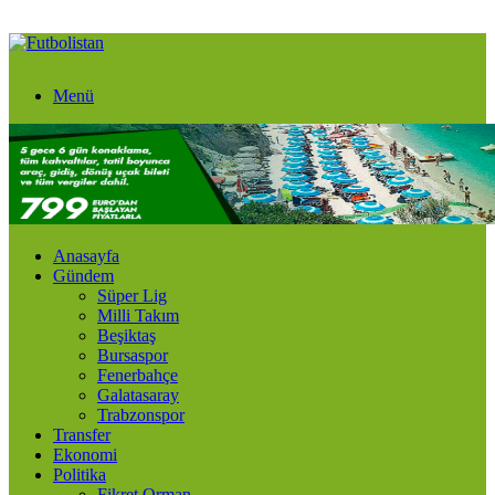
Menü
Anasayfa
Gündem
Süper Lig
Milli Takım
Beşiktaş
Bursaspor
Fenerbahçe
Galatasaray
Trabzonspor
Transfer
Ekonomi
Politika
Fikret Orman