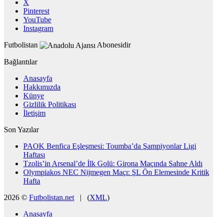
X
Pinterest
YouTube
Instagram
Futbolistan
Abonesidir
Bağlantılar
Anasayfa
Hakkımızda
Künye
Gizlilik Politikası
İletişim
Son Yazılar
PAOK Benfica Eşleşmesi: Toumba’da Şampiyonlar Ligi
Haftası
Tzolis’in Arsenal’de İlk Golü: Girona Maçında Sahne Aldı
Olympiakos NEC Nijmegen Maçı: ŞL Ön Elemesinde Kritik
Hafta
2026 ©
Futbolistan.net
| (
XML
)
Anasayfa