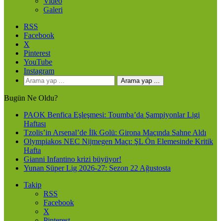
Video
Galeri
RSS
Facebook
X
Pinterest
YouTube
Instagram
Arama yap ...
Bugün Ne Oldu?
PAOK Benfica Eşleşmesi: Toumba’da Şampiyonlar Ligi
Haftası
Tzolis’in Arsenal’de İlk Golü: Girona Maçında Sahne Aldı
Olympiakos NEC Nijmegen Maçı: ŞL Ön Elemesinde Kritik
Hafta
Gianni Infantino krizi büyüyor!
Yunan Süper Lig 2026-27: Sezon 22 Ağustosta
Takip
RSS
Facebook
X
Pinterest