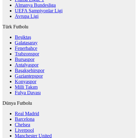
Almanya Bundesliga
UEFA Şampiyonlar Ligi
Avrupa Ligi
Türk Futbolu
Beşiktaş
Galatasaray
Fenerbahçe
Trabzonspor
Bursaspor
Antalyaspor
Başakşehirspor
Gaziantepspor
Konyaspor
Milli Takım
Fulya Davası
Dünya Futbolu
Real Madrid
Barcelona
Chelsea
Liverpool
Manchester United