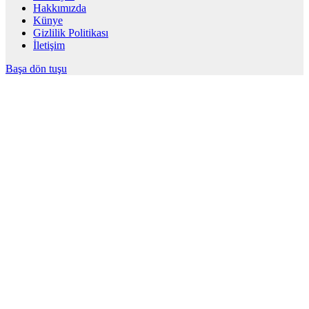
Hakkımızda
Künye
Gizlilik Politikası
İletişim
Başa dön tuşu