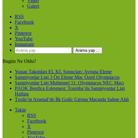
Video
Galeri
RSS
Facebook
X
Pinterest
YouTube
Instagram
Arama yap ...
Bugün Ne Oldu?
Yunan Takımları EL KL Sonuçları: Avrupa Eleme
Şampiyonlar Ligi 3 Ön Eleme Maç Özeti Olympiacos
Şampiyonlar Ligi Muhtemel 11: Olympiacos NEC Maçı
PAOK Benfica Eşleşmesi: Toumba’da Şampiyonlar Ligi
Haftası
Tzolis’in Arsenal’de İlk Golü: Girona Maçında Sahne Aldı
Takip
RSS
Facebook
X
Pinterest
YouTube