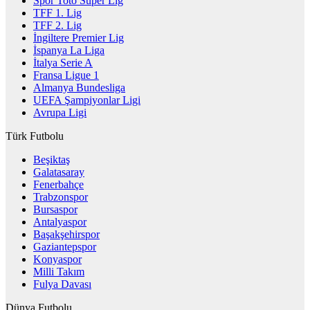
Spor Toto Süper Lig
TFF 1. Lig
TFF 2. Lig
İngiltere Premier Lig
İspanya La Liga
İtalya Serie A
Fransa Ligue 1
Almanya Bundesliga
UEFA Şampiyonlar Ligi
Avrupa Ligi
Türk Futbolu
Beşiktaş
Galatasaray
Fenerbahçe
Trabzonspor
Bursaspor
Antalyaspor
Başakşehirspor
Gaziantepspor
Konyaspor
Milli Takım
Fulya Davası
Dünya Futbolu