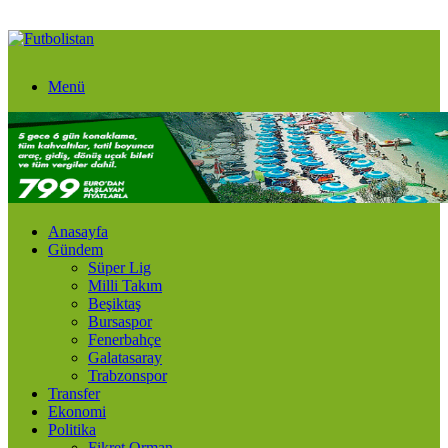
Menü
Anasayfa
Gündem
Süper Lig
Milli Takım
Beşiktaş
Bursaspor
Fenerbahçe
Galatasaray
Trabzonspor
Transfer
Ekonomi
Politika
Fikret Orman