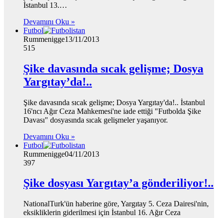
İstanbul 13.…
Devamını Oku »
Futbol
Rummenigge
13/11/2013
515
Şike davasında sıcak gelişme; Dosya
Yargıtay’da!..
Şike davasında sıcak gelişme; Dosya Yargıtay'da!.. İstanbul
16'ncı Ağır Ceza Mahkemesi'ne iade ettiği "Futbolda Şike
Davası" dosyasında sıcak gelişmeler yaşanıyor.
Devamını Oku »
Futbol
Rummenigge
04/11/2013
397
Şike dosyası Yargıtay’a gönderiliyor!..
NationalTurk'ün haberine göre, Yargıtay 5. Ceza Dairesi'nin,
eksikliklerin giderilmesi için İstanbul 16. Ağır Ceza