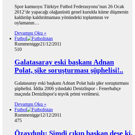
Spor kamuoyu Türkiye Futbol Federasyonu’nun 26 Ocak
2012’de yapacağı olağanüstü genel kurulda küme düşmenin
kaldırılıp kaldırılmaması yönündeki toplantının ve
oylamanın…
Devamını Oku »
Futbol
Rummenigge
21/12/2011
510
Galatasaray eski başkanı Adnan
Polat, şike soruşturması şüphelisi!..
Galatasaray eski başkanı Adnan Polat hala şike soruşturması
şüphelisi. İddia 2006 yılındaki Denizlispor - Fenerbahçe
maçında Denizlispor'a teşvik primi verilmesi.
Devamını Oku »
Futbol
Rummenigge
12/12/2011
475
Özaydınlı; Şimdi çıkıp başkan dese ki,