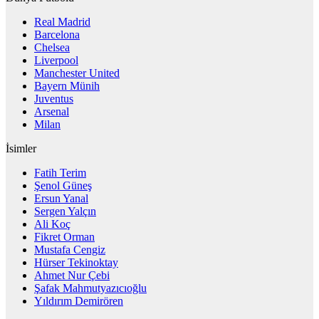
Real Madrid
Barcelona
Chelsea
Liverpool
Manchester United
Bayern Münih
Juventus
Arsenal
Milan
İsimler
Fatih Terim
Şenol Güneş
Ersun Yanal
Sergen Yalçın
Ali Koç
Fikret Orman
Mustafa Cengiz
Hürser Tekinoktay
Ahmet Nur Çebi
Şafak Mahmutyazıcıoğlu
Yıldırım Demirören