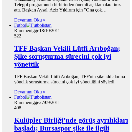
Telegol programında birbirinden önemli açıklamalara imza
attı. Başkan Aysal, Aziz Yıldırım için "Ona çok…
Devamını Oku »
Futbol
Rummenigge
18/10/2011
522
TFF Başkan Vekili Lütfi Arıboğan;
Şike soruşturma sürecini çok iyi
yönettik
TFF Başkan Vekili Lütfi Arıboğan, TFF'nin şike iddialarına
yönelik soruşturma sürecini çok iyi yönettiğini söyledi.
Devamını Oku »
Futbol
Rummenigge
27/09/2011
408
Kulüpler Birliği’nde görüş ayrılıkları
başladı; Bursaspor şike ile ilgili