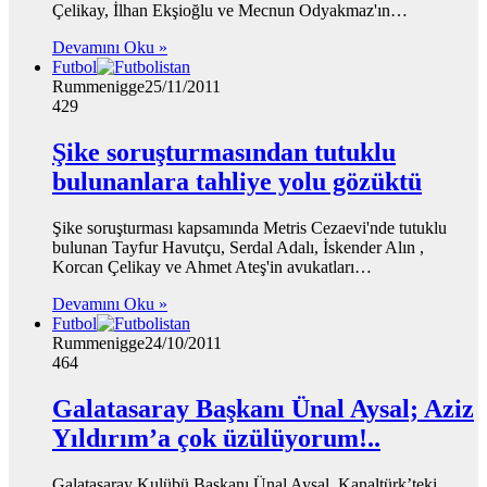
Çelikay, İlhan Ekşioğlu ve Mecnun Odyakmaz'ın…
Devamını Oku »
Futbol
Rummenigge
25/11/2011
429
Şike soruşturmasından tutuklu
bulunanlara tahliye yolu gözüktü
Şike soruşturması kapsamında Metris Cezaevi'nde tutuklu
bulunan Tayfur Havutçu, Serdal Adalı, İskender Alın ,
Korcan Çelikay ve Ahmet Ateş'in avukatları…
Devamını Oku »
Futbol
Rummenigge
24/10/2011
464
Galatasaray Başkanı Ünal Aysal; Aziz
Yıldırım’a çok üzülüyorum!..
Galatasaray Kulübü Başkanı Ünal Aysal, Kanaltürk’teki