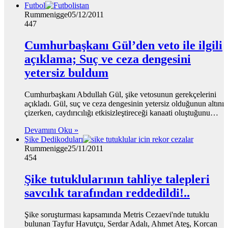
Futbol
Rummenigge
05/12/2011
447
Cumhurbaşkanı Gül’den veto ile ilgili
açıklama; Suç ve ceza dengesini
yetersiz buldum
Cumhurbaşkanı Abdullah Gül, şike vetosunun gerekçelerini
açıkladı. Gül, suç ve ceza dengesinin yetersiz olduğunun altını
çizerken, caydırıcılığı etkisizleştireceği kanaati oluştuğunu…
Devamını Oku »
Şike Dedikoduları
Rummenigge
25/11/2011
454
Şike tutuklularının tahliye talepleri
savcılık tarafından reddedildi!..
Şike soruşturması kapsamında Metris Cezaevi'nde tutuklu
bulunan Tayfur Havutçu, Serdar Adalı, Ahmet Ateş, Korcan