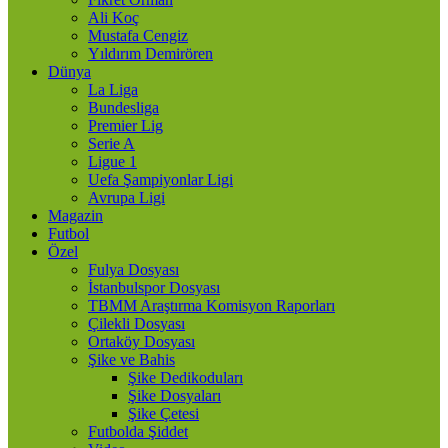
Ali Koç
Mustafa Cengiz
Yıldırım Demirören
Dünya
La Liga
Bundesliga
Premier Lig
Serie A
Ligue 1
Uefa Şampiyonlar Ligi
Avrupa Ligi
Magazin
Futbol
Özel
Fulya Dosyası
İstanbulspor Dosyası
TBMM Araştırma Komisyon Raporları
Çilekli Dosyası
Ortaköy Dosyası
Şike ve Bahis
Şike Dedikoduları
Şike Dosyaları
Şike Çetesi
Futbolda Şiddet