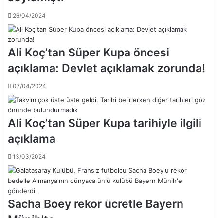
m
!
b
26/04/2024
.
a
.
l
a
Ali Koç’tan Süper Kupa öncesi
d
ı
açıklama: Devlet açıklamak zorunda!
s
o
07/04/2024
n
r
a
Ali Koç’tan Süper Kupa tarihiyle ilgili
F
e
açıklama
n
e
13/03/2024
r
b
a
h
Sacha Boey rekor ücretle Bayern
ç
e