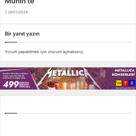
Münih’te
'
28/01/2024
y
i
h
e
Bir yanıt yazın
d
e
f
Yorum yapabilmek için
oturum açmalısınız
.
a
l
d
ı
!
.
.
.
Tüm Ligler
Spor Toto Süper Lig
TFF 1. Lig