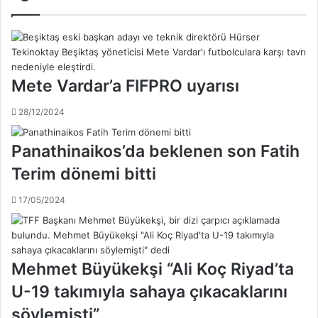
C
e
o
r
n
ö
t
n
r
c
o
Mete Vardar’a FIFPRO uyarısı
e
l
G
-
28/12/2024
a
4
l
D
a
Panathinaikos’da beklenen son Fatih
'
t
y
Terim dönemi bitti
a
e
s
o
17/05/2024
a
n
r
a
a
y
y
v
'
Mehmet Büyükekşi “Ali Koç Riyad’ta
e
ı
r
U-19 takımıyla sahaya çıkacaklarını
b
d
o
söylemişti”
i