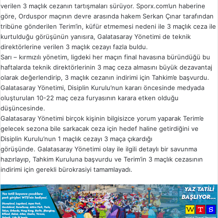
verilen 3 maçlık cezanın tartışmaları sürüyor. Sporx.com’un haberine
göre, Orduspor maçının devre arasında hakem Serkan Çınar tarafından
tribüne gönderilen Terim’in, küfür etmemesi nedeni ile 3 maçlık ceza ile
kurtulduğu görüşünün yanısıra, Galatasaray Yönetimi de teknik
direktörlerine verilen 3 maçlık cezayı fazla buldu.
Sarı – kırmızılı yönetim, ligdeki her maçın final havasına büründüğü bu
haftalarda teknik direktörlerinin 3 maç ceza almasını büyük dezavantaj
olarak değerlendirip, 3 maçlık cezanın indirimi için Tahkim’e başvurdu.
Galatasaray Yönetimi, Disiplin Kurulu’nun kararı öncesinde medyada
oluşturulan 10-22 maç ceza furyasının karara etken olduğu
düşüncesinde.
Galatasaray Yönetimi birçok kişinin bilgisizce yorum yaparak Terim’e
gelecek sezona bile sarkacak ceza için hedef haline getirdiğini ve
Disiplin Kurulu’nun 1 maçlık cezayı 3 maça çıkardığı
görüşünde. Galatasaray Yönetimi olay ile ilgili detaylı bir savunma
hazırlayıp, Tahkim Kuruluna başvurdu ve Terim’in 3 maçlık cezasının
indirimi için gerekli bürokrasiyi tamamlayadı.