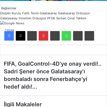
Bağlantılar
Disiplin Kurulu
Fatih Terim
Galatasaray
Galatasaray Orduspor
Galatasaray Yönetimi
Orduspor
PFDK
Serkan Çınar
Tahkim
Paylaş
Facebook
X
LinkedIn
Pinterest
Reddit
WhatsApp
E-Posta ile paylaş
Yazdır
F
FIFA, GoalControl-4D'ye onay verdi!..
I
S
Sadri Şener önce Galatasaray'ı
F
a
A
bombaladı sonra Fenerbahçe'yi
d
,
r
hedef aldı!...
G
i
o
Ş
a
e
l
İlgili Makaleler
n