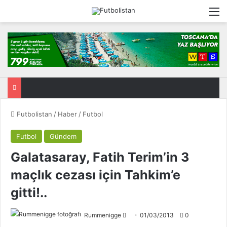
M
Futbolistan
/
Haber
/
Futbol
Futbol
Gündem
Galatasaray, Fatih Terim’in 3
maçlık cezası için Tahkim’e
gitti!..
Rummenigge
F
01/03/2013
0