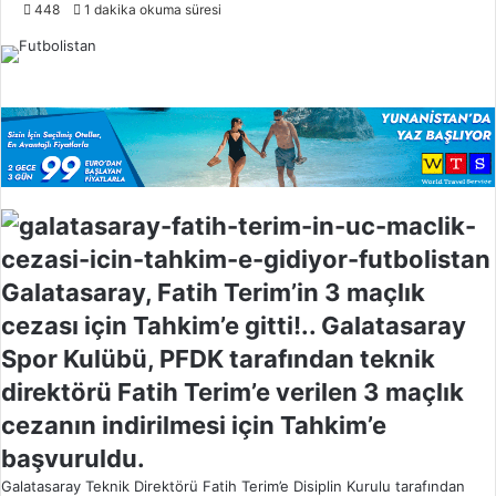
o
448
1 dakika okuma süresi
l
l
o
w
o
n
X
Galatasaray, Fatih Terim’in 3 maçlık
cezası için Tahkim’e gitti!.. Galatasaray
Spor Kulübü, PFDK tarafından teknik
direktörü Fatih Terim’e verilen 3 maçlık
cezanın indirilmesi için Tahkim’e
başvuruldu.
Galatasaray Teknik Direktörü Fatih Terim’e Disiplin Kurulu tarafından