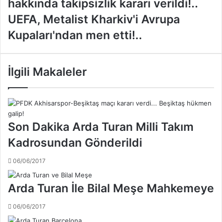
hakkında takipsizlik kararı verildi!..
n
e
U
UEFA, Metalist Kharkiv'i Avrupa
r
E
Kupaları'ndan men etti!..
b
F
a
A
h
,
ç
M
İlgili Makaleler
e
e
B
t
a
a
ş
l
k
i
Son Dakika Arda Turan Milli Takım
a
s
Kadrosundan Gönderildi
n
t
ı
K
06/06/2017
A
h
z
a
i
r
Arda Turan İle Bilal Meşe Mahkemeye
z
k
Y
i
06/06/2017
ı
v