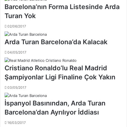
l
'
Barcelona’nın Forma Listesinde Arda
d
i
ı
A
Turan Yok
r
v
ı
r
02/06/2017
m
u
h
p
Arda Turan Barcelona’da Kalacak
a
a
k
K
04/05/2017
k
u
ı
p
Cristiano Ronaldo’lu Real Madrid
n
a
d
l
Şampiyonlar Ligi Finaline Çok Yakın
a
a
t
r
03/05/2017
a
ı
k
'
İspanyol Basınından, Arda Turan
i
n
p
d
Barcelona’dan Ayrılıyor İddiası
s
a
i
n
16/03/2017
z
m