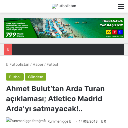
M
Futbolistan
/
Haber
/
Futbol
Futbol
Gündem
Ahmet Bulut’tan Arda Turan
açıklaması; Atletico Madrid
Arda’yı satmayacak!..
Rummenigge
F
14/08/2013
0