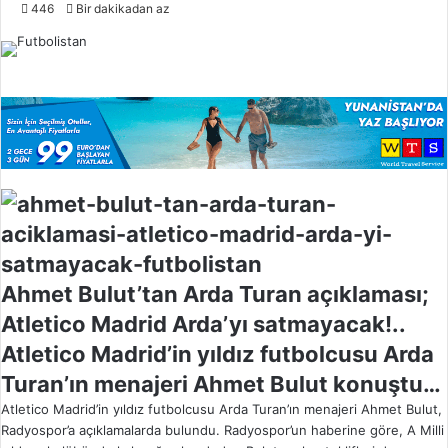
o
446
Bir dakikadan az
l
l
o
w
o
n
X
Ahmet Bulut’tan Arda Turan açıklaması;
Atletico Madrid Arda’yı satmayacak!..
Atletico Madrid’in yıldız futbolcusu Arda
Turan’ın menajeri Ahmet Bulut konuştu…
Atletico Madrid’in yıldız futbolcusu Arda Turan’ın menajeri Ahmet Bulut,
Radyospor’a açıklamalarda bulundu. Radyospor’un haberine göre, A Milli