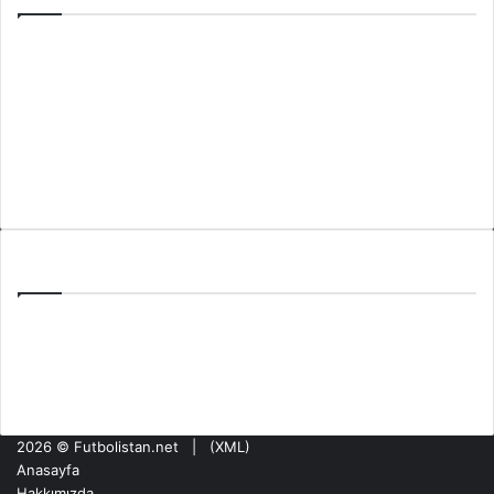
Anasayfa
Hakkımızda
Künye
Gizlilik Politikası
İletişim
Son Yazılar
PAOK Benfica Eşleşmesi: Toumba’da Şampiyonlar Ligi Haftası
Tzolis’in Arsenal’de İlk Golü: Girona Maçında Sahne Aldı
Olympiakos NEC Nijmegen Maçı: ŞL Ön Elemesinde Kritik Hafta
2026 ©
Futbolistan.net
| (
XML
)
Anasayfa
Hakkımızda