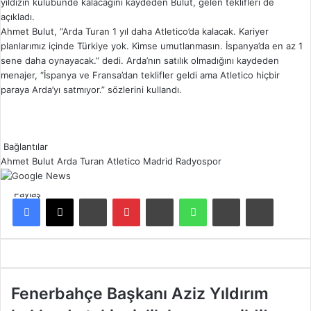
yıldızın kulübünde kalacağını kaydeden Bulut, gelen teklifleri de
açıkladı.
Ahmet Bulut, “Arda Turan 1 yıl daha Atletico’da kalacak. Kariyer
planlarımız içinde Türkiye yok. Kimse umutlanmasın. İspanya’da en az 1
sene daha oynayacak.” dedi. Arda’nın satılık olmadığını kaydeden
menajer, “İspanya ve Fransa’dan teklifler geldi ama Atletico hiçbir
paraya Arda’yı satmıyor.” sözlerini kullandı.
Bağlantılar
Ahmet Bulut
Arda Turan
Atletico Madrid
Radyospor
Paylaş
Facebook
X
LinkedIn
Pinterest
Reddit
WhatsApp
E-Posta ile paylaş
Yazdır
F
Fenerbahçe Başkanı Aziz Yıldırım
e