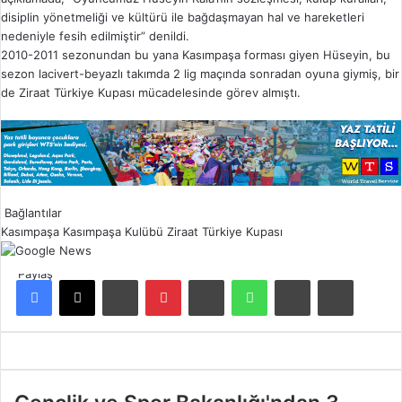
disiplin yönetmeliği ve kültürü ile bağdaşmayan hal ve hareketleri
nedeniyle fesih edilmiştir” denildi.
2010-2011 sezonundan bu yana Kasımpaşa forması giyen Hüseyin, bu
sezon lacivert-beyazlı takımda 2 lig maçında sonradan oyuna giymiş, bir
de Ziraat Türkiye Kupası mücadelesinde görev almıştı.
Bağlantılar
Kasımpaşa
Kasımpaşa Kulübü
Ziraat Türkiye Kupası
Paylaş
Facebook
X
LinkedIn
Pinterest
Reddit
WhatsApp
E-Posta ile paylaş
Yazdır
G