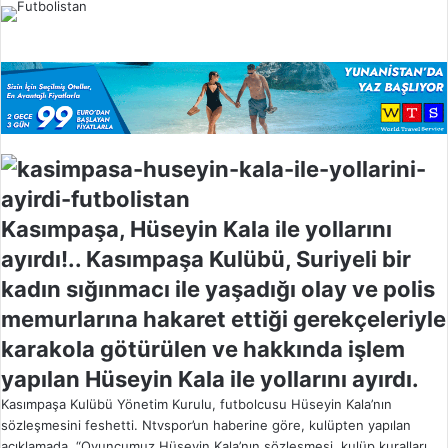
l
o
w
o
n
X
Kasımpaşa, Hüseyin Kala ile yollarını
ayırdı!.. Kasımpaşa Kulübü, Suriyeli bir
kadın sığınmacı ile yaşadığı olay ve polis
memurlarına hakaret ettiği gerekçeleriyle
karakola götürülen ve hakkında işlem
yapılan Hüseyin Kala ile yollarını ayırdı.
Kasımpaşa Kulübü Yönetim Kurulu, futbolcusu Hüseyin Kala’nın
sözleşmesini feshetti. Ntvspor’un haberine göre, kulüpten yapılan
açıklamada, “Oyuncumuz Hüseyin Kala’nın sözleşmesi, kulüp kuralları,