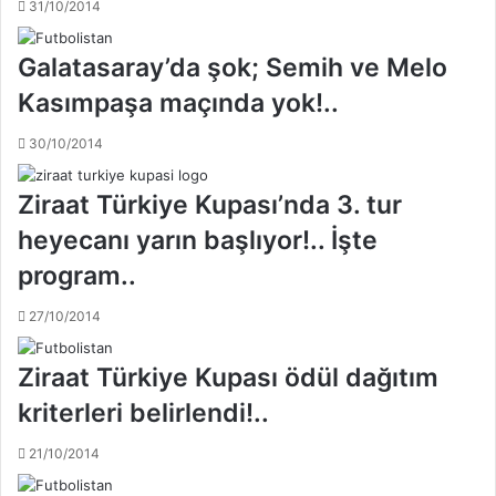
31/10/2014
'
ü
n
n
d
e
Galatasaray’da şok; Semih ve Melo
a
ı
Kasımpaşa maçında yok!..
n
r
3
k
30/10/2014
B
ç
ü
ı
y
s
Ziraat Türkiye Kupası’nda 3. tur
ü
a
heyecanı yarın başlıyor!.. İşte
k
l
l
d
program..
e
ı
r
r
27/10/2014
'
ı
e
!
Ziraat Türkiye Kupası ödül dağıtım
i
.
c
.
kriterleri belirlendi!..
r
a
21/10/2014
!