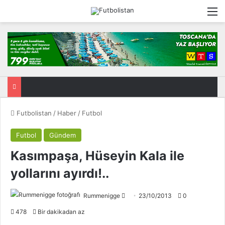
M
Futbolistan
/
Haber
/
Futbol
Futbol
Gündem
Kasımpaşa, Hüseyin Kala ile
yollarını ayırdı!..
Rummenigge
F
23/10/2013
0
o
478
Bir dakikadan az
l