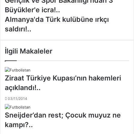
Gençlik ve Spor Bakanlığı'ndan 3
e
Büyükler'e icra!..
n
ç
A
Almanya'da Türk kulübüne ırkçı
l
l
saldırı!..
i
m
k
a
v
n
e
y
İlgili Makaleler
S
a
p
'
o
d
r
a
Ziraat Türkiye Kupası’nın hakemleri
B
T
açıklandı!..
a
ü
k
r
03/11/2014
a
k
n
k
l
u
Sneijder’dan rest; Çocuk muyuz ne
ı
l
kampı?..
ğ
ü
ı
b