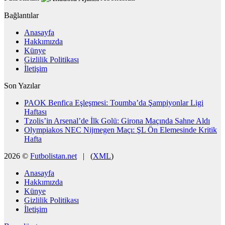
Bağlantılar
Anasayfa
Hakkımızda
Künye
Gizlilik Politikası
İletişim
Son Yazılar
PAOK Benfica Eşleşmesi: Toumba’da Şampiyonlar Ligi
Haftası
Tzolis’in Arsenal’de İlk Golü: Girona Maçında Sahne Aldı
Olympiakos NEC Nijmegen Maçı: ŞL Ön Elemesinde Kritik
Hafta
2026 ©
Futbolistan.net
| (
XML
)
Anasayfa
Hakkımızda
Künye
Gizlilik Politikası
İletişim