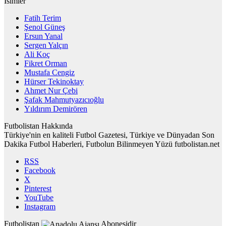
İsimler
Fatih Terim
Şenol Güneş
Ersun Yanal
Sergen Yalçın
Ali Koç
Fikret Orman
Mustafa Cengiz
Hürser Tekinoktay
Ahmet Nur Çebi
Şafak Mahmutyazıcıoğlu
Yıldırım Demirören
Futbolistan Hakkında
Türkiye'nin en kaliteli Futbol Gazetesi, Türkiye ve Dünyadan Son
Dakika Futbol Haberleri, Futbolun Bilinmeyen Yüzü futbolistan.net
RSS
Facebook
X
Pinterest
YouTube
Instagram
Futbolistan
Abonesidir