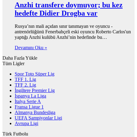
Anzhi transfere doymuyor; bu kez
hedefte Didier Drogba var
Rusya’nın mali açıdan sınır tanımayan ve oyuncu -
antrenörlüğünü Fenerbahçeli eski oyuncu Roberto Carlos'un
yaptığı Anzhi kulübü Anzhi’nin hedefinde bu…
Devamını Oku »
Daha Fazla Yükle
Tüm Ligler
Spor Toto Süper Lig
TFF 1. Lig
TFF 2. Lig
İngiltere Premier Lig
İspanya La Liga
İtalya Serie A
Fransa Ligue 1
Almanya Bundesliga
UEFA Şampiyonlar Ligi
Avrupa Ligi
Türk Futbolu