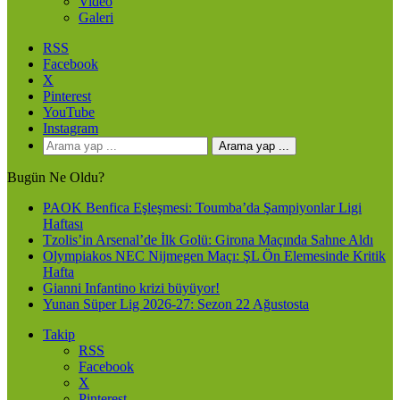
Video
Galeri
RSS
Facebook
X
Pinterest
YouTube
Instagram
Arama yap ...
Bugün Ne Oldu?
PAOK Benfica Eşleşmesi: Toumba’da Şampiyonlar Ligi
Haftası
Tzolis’in Arsenal’de İlk Golü: Girona Maçında Sahne Aldı
Olympiakos NEC Nijmegen Maçı: ŞL Ön Elemesinde Kritik
Hafta
Gianni Infantino krizi büyüyor!
Yunan Süper Lig 2026-27: Sezon 22 Ağustosta
Takip
RSS
Facebook
X
Pinterest