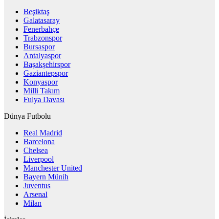
Beşiktaş
Galatasaray
Fenerbahçe
Trabzonspor
Bursaspor
Antalyaspor
Başakşehirspor
Gaziantepspor
Konyaspor
Milli Takım
Fulya Davası
Dünya Futbolu
Real Madrid
Barcelona
Chelsea
Liverpool
Manchester United
Bayern Münih
Juventus
Arsenal
Milan