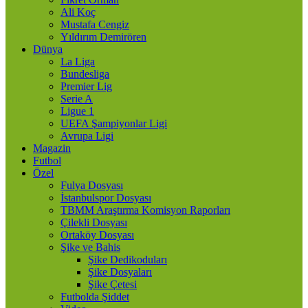
Ali Koç
Mustafa Cengiz
Yıldırım Demirören
Dünya
La Liga
Bundesliga
Premier Lig
Serie A
Ligue 1
UEFA Şampiyonlar Ligi
Avrupa Ligi
Magazin
Futbol
Özel
Fulya Dosyası
İstanbulspor Dosyası
TBMM Araştırma Komisyon Raporları
Çilekli Dosyası
Ortaköy Dosyası
Şike ve Bahis
Şike Dedikoduları
Şike Dosyaları
Şike Çetesi
Futbolda Şiddet