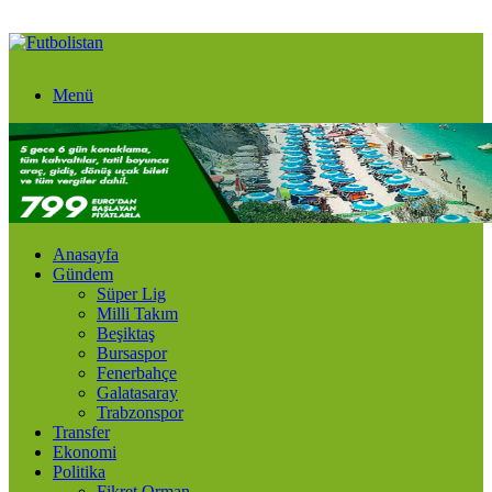
Menü
Anasayfa
Gündem
Süper Lig
Milli Takım
Beşiktaş
Bursaspor
Fenerbahçe
Galatasaray
Trabzonspor
Transfer
Ekonomi
Politika
Fikret Orman