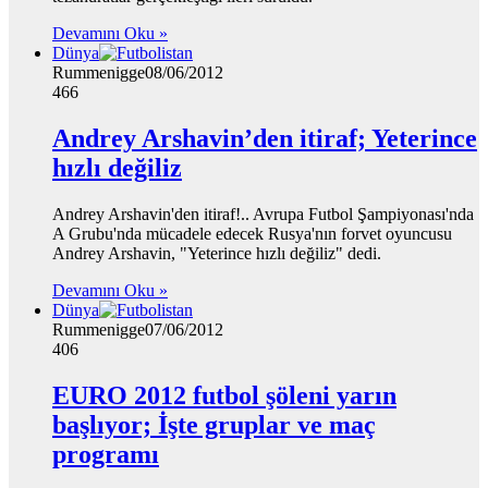
Devamını Oku »
Dünya
Rummenigge
08/06/2012
466
Andrey Arshavin’den itiraf; Yeterince
hızlı değiliz
Andrey Arshavin'den itiraf!.. Avrupa Futbol Şampiyonası'nda
A Grubu'nda mücadele edecek Rusya'nın forvet oyuncusu
Andrey Arshavin, "Yeterince hızlı değiliz" dedi.
Devamını Oku »
Dünya
Rummenigge
07/06/2012
406
EURO 2012 futbol şöleni yarın
başlıyor; İşte gruplar ve maç
programı