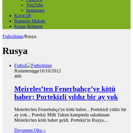
YouTube
Instagram
Kayıt Ol
Rastgele Makale
Kenar Bölmesi
Futbolistan
/
Rusya
Rusya
Futbol
Rummenigge
16/10/2012
406
Meireles’ten Fenerbahçe’ye kötü
haber; Portekizli yıldız bir ay yok
Meireles'ten Fenerbahçe'ye kötü haber... Portekizli yıldız bir
ay yok... Porekiz Milli Takım kampında sakatlanan
Meireles'ten kötü haber geldi. Portekiz'in Rusya…
Devamını Oku »