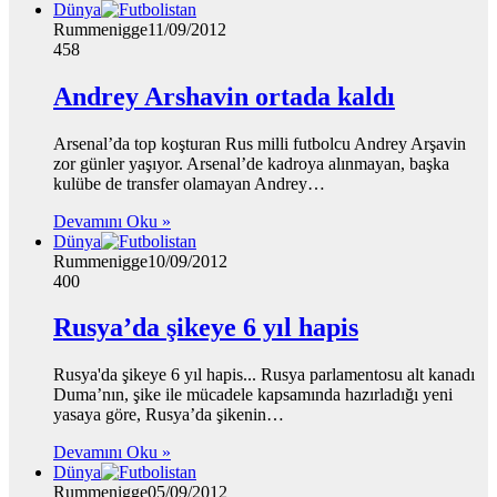
Dünya
Rummenigge
11/09/2012
458
Andrey Arshavin ortada kaldı
Arsenal’da top koşturan Rus milli futbolcu Andrey Arşavin
zor günler yaşıyor. Arsenal’de kadroya alınmayan, başka
kulübe de transfer olamayan Andrey…
Devamını Oku »
Dünya
Rummenigge
10/09/2012
400
Rusya’da şikeye 6 yıl hapis
Rusya'da şikeye 6 yıl hapis... Rusya parlamentosu alt kanadı
Duma’nın, şike ile mücadele kapsamında hazırladığı yeni
yasaya göre, Rusya’da şikenin…
Devamını Oku »
Dünya
Rummenigge
05/09/2012