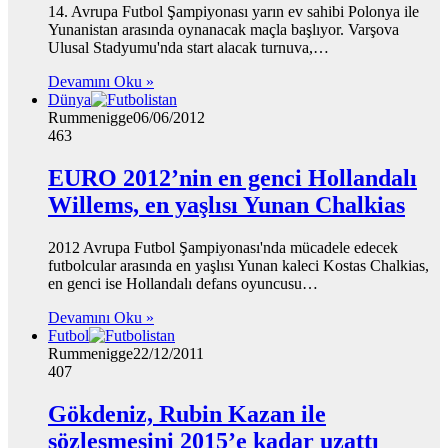
14. Avrupa Futbol Şampiyonası yarın ev sahibi Polonya ile
Yunanistan arasında oynanacak maçla başlıyor. Varşova
Ulusal Stadyumu'nda start alacak turnuva,…
Devamını Oku »
Dünya
Rummenigge
06/06/2012
463
EURO 2012’nin en genci Hollandalı
Willems, en yaşlısı Yunan Chalkias
2012 Avrupa Futbol Şampiyonası'nda mücadele edecek
futbolcular arasında en yaşlısı Yunan kaleci Kostas Chalkias,
en genci ise Hollandalı defans oyuncusu…
Devamını Oku »
Futbol
Rummenigge
22/12/2011
407
Gökdeniz, Rubin Kazan ile
sözleşmesini 2015’e kadar uzattı