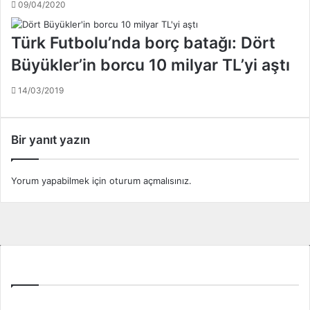
09/04/2020
ı
k
ş
h
Türk Futbolu’nda borç batağı: Dört
o
a
y
s
Büyükler’in borcu 10 milyar TL’yi aştı
u
r
n
e
14/03/2019
c
t
u
i
s
n
Bir yanıt yazın
ü
i
r
s
d
o
Yorum yapabilmek için
oturum açmalısınız
.
ü
n
m
e
!
r
.
d
.
i
r
Tüm Ligler
e
c
e
Spor Toto Süper Lig