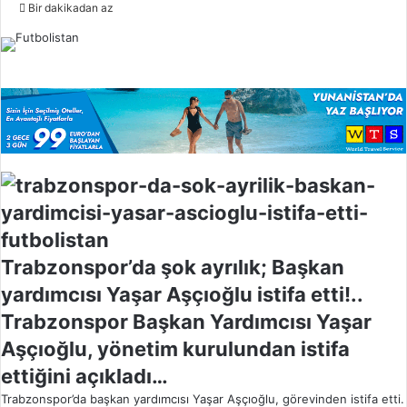
o
Bir dakikadan az
l
l
o
w
o
n
X
Trabzonspor’da şok ayrılık; Başkan
yardımcısı Yaşar Aşçıoğlu istifa etti!..
Trabzonspor Başkan Yardımcısı Yaşar
Aşçıoğlu, yönetim kurulundan istifa
ettiğini açıkladı…
Trabzonspor’da başkan yardımcısı Yaşar Aşçıoğlu, görevinden istifa etti.