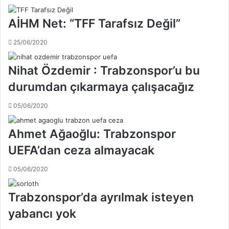
k
a
a
l
AİHM Net: “TFF Tarafsız Değil”
r
'
ş
i
25/06/2020
ı
n
s
9
ı
y
Nihat Özdemir : Trabzonspor’u bu
n
ı
durumdan çıkarmaya çalışacağız
d
l
a
l
05/06/2020
s
ı
a
k
h
ş
Ahmet Ağaoğlu: Trabzonspor
a
a
UEFA’dan ceza almayacak
y
m
a
p
05/06/2020
1
i
1
y
y
Trabzonspor’da ayrılmak isteyen
o
a
n
yabancı yok
n
l
l
u