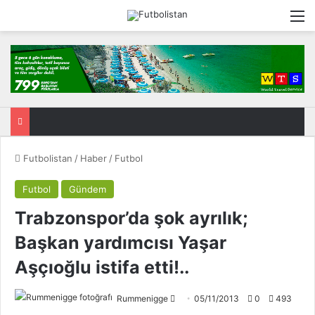
M
Futbolistan
/
Haber
/
Futbol
Futbol
Gündem
Trabzonspor’da şok ayrılık;
Başkan yardımcısı Yaşar
Aşçıoğlu istifa etti!..
Rummenigge
F
05/11/2013
0
493