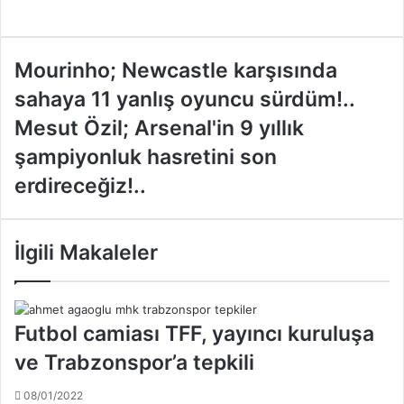
M
Mourinho; Newcastle karşısında
o
sahaya 11 yanlış oyuncu sürdüm!..
u
r
M
Mesut Özil; Arsenal'in 9 yıllık
i
e
şampiyonluk hasretini son
n
s
h
u
erdireceğiz!..
o
t
;
Ö
N
z
İlgili Makaleler
e
i
w
l
c
;
a
A
Futbol camiası TFF, yayıncı kuruluşa
s
r
t
s
ve Trabzonspor’a tepkili
l
e
e
n
08/01/2022