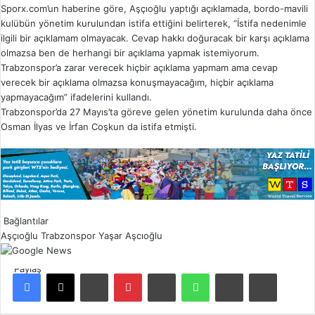
Sporx.com’un haberine göre, Aşçıoğlu yaptığı açıklamada, bordo-mavili
kulübün yönetim kurulundan istifa ettiğini belirterek, “İstifa nedenimle
ilgili bir açıklamam olmayacak. Cevap hakkı doğuracak bir karşı açıklama
olmazsa ben de herhangi bir açıklama yapmak istemiyorum.
Trabzonspor’a zarar verecek hiçbir açıklama yapmam ama cevap
verecek bir açıklama olmazsa konuşmayacağım, hiçbir açıklama
yapmayacağım” ifadelerini kullandı.
Trabzonspor’da 27 Mayıs’ta göreve gelen yönetim kurulunda daha önce
Osman İlyas ve İrfan Coşkun da istifa etmişti.
Bağlantılar
Aşçıoğlu
Trabzonspor
Yaşar Aşcıoğlu
Paylaş
Facebook
X
LinkedIn
Pinterest
Reddit
WhatsApp
E-Posta ile paylaş
Yazdır