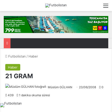
M
Futbolistan
/
Haber
Haber
21 GRAM
Müslüm GÜLHAN
23/06/2008
0
439
1 dakika okuma süresi