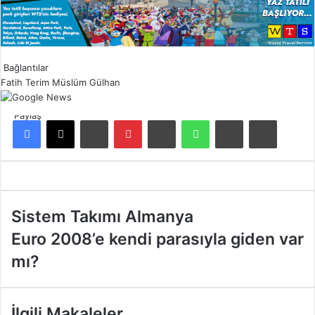
Bağlantılar
Fatih Terim
Müslüm Gülhan
Paylaş
Facebook
X
LinkedIn
Pinterest
Reddit
WhatsApp
E-Posta ile paylaş
Yazdır
S
Sistem Takımı Almanya
i
E
Euro 2008’e kendi parasıyla giden var
s
u
t
mı?
r
e
o
m
2
T
0
İlgili Makaleler