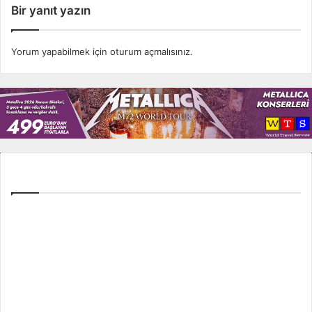
Bir yanıt yazın
Yorum yapabilmek için
oturum açmalısınız
.
Tüm Ligler
Spor Toto Süper Lig
TFF 1. Lig
TFF 2. Lig
İngiltere Premier Lig
İspanya La Liga