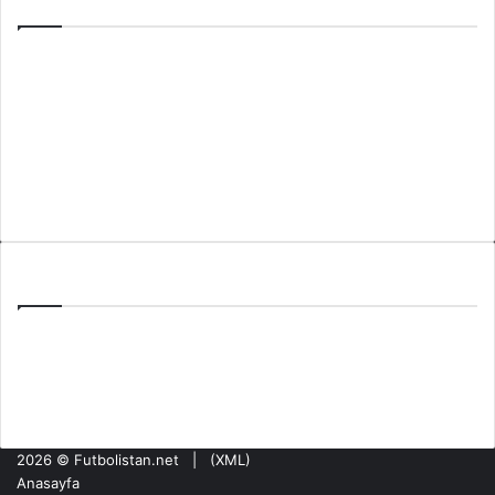
Anasayfa
Hakkımızda
Künye
Gizlilik Politikası
İletişim
Son Yazılar
PAOK Benfica Eşleşmesi: Toumba’da Şampiyonlar Ligi Haftası
Tzolis’in Arsenal’de İlk Golü: Girona Maçında Sahne Aldı
Olympiakos NEC Nijmegen Maçı: ŞL Ön Elemesinde Kritik Hafta
2026 ©
Futbolistan.net
| (
XML
)
Anasayfa