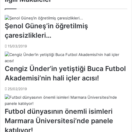
a
0
k
8
ı
’
m
e
Şenol Güneş’in öğretilmiş
ı
k
A
çaresizlikleri…
e
l
n
m
15/03/2019
d
a
i
n
p
y
a
Cengiz Ünder’in yetiştiği Buca Futbol
a
r
Akademisi’nin hali içler acısı!
a
s
25/02/2019
ı
y
l
a
Futbol dünyasının önemli isimleri
g
Marmara Üniversitesi’nde panele
i
d
katılıyor!