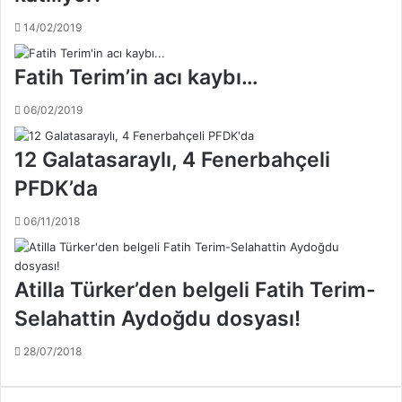
e
n
14/02/2019
v
a
Fatih Terim’in acı kaybı…
r
m
06/02/2019
ı
?
12 Galatasaraylı, 4 Fenerbahçeli
PFDK’da
06/11/2018
Atilla Türker’den belgeli Fatih Terim-
Selahattin Aydoğdu dosyası!
28/07/2018